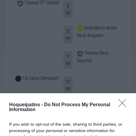
Timeout CP Calafell
9'
1ªP
Advertência verbal
11'
Sergi Aragonès
1ªP
Timeout Reus
11'
Deportiu
1ªP
1-0 Carles Domènech
13'
1ªP
Advertência verbal
Hoqueipatins -
Do Not Process My Personal
14'
Information
Sergio "Sergi" Miras
1ªP
If you wish to opt-out of the sale, sharing to third parties, or
Cartão azul Sergio
processing of your personal or sensitive information for
20'
Cartão azul Arnau
"Sergi" Miras