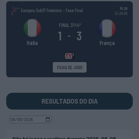
15:30
Europeu Sub17 Feminino – Fase Final
25 JULHO
FINAL 3º/4º
1
3
-
Itália
França
FICHA DE JOGO
RESULTADOS DO DIA
Não há jogos a realizar durante 2026-08-08.