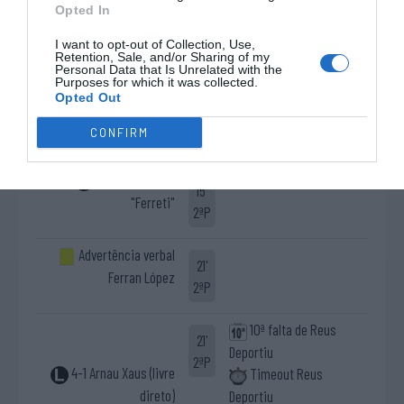
Opted In
2-1 Maximiliano "Maxi"
13'
I want to opt-out of Collection, Use,
Oruste
Retention, Sale, and/or Sharing of my
2ªP
Personal Data that Is Unrelated with the
Purposes for which it was collected.
Opted Out
Timeout CP Calafell
15'
CONFIRM
2ªP
3-1 Jordi Ferrer
15'
"Ferreti"
2ªP
Advertência verbal
21'
Ferran López
2ªP
10ª falta de Reus
21'
Deportiu
2ªP
4-1 Arnau Xaus (livre
Timeout Reus
direto)
Deportiu