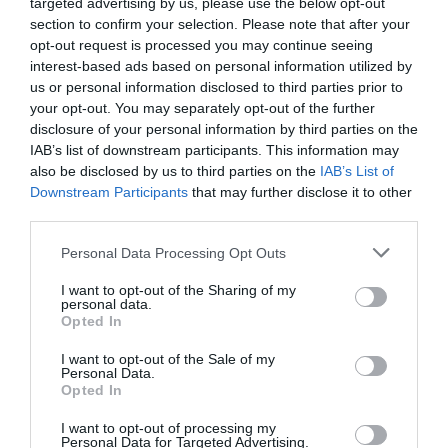
targeted advertising by us, please use the below opt-out
1ªP
Canal
section to confirm your selection. Please note that after your
Timeout CP Calafell
opt-out request is processed you may continue seeing
interest-based ads based on personal information utilized by
Timeout Reus
us or personal information disclosed to third parties prior to
22'
Deportiu
your opt-out. You may separately opt-out of the further
1ªP
disclosure of your personal information by third parties on the
IAB’s list of downstream participants. This information may
Fim da 1ª parte.
also be disclosed by us to third parties on the
IAB’s List of
Downstream Participants
that may further disclose it to other
third parties.
Início da 2ª parte.
Personal Data Processing Opt Outs
10ª falta de CP
6'
Livre direto falhado
Calafell
I want to opt-out of the Sharing of my
2ªP
personal data.
Diego Rojas
Opted In
Defesa de livre direto
I want to opt-out of the Sale of my
Gerard Camps ®
Personal Data.
Opted In
2-0 Oriol Vives
11'
Timeout Reus
I want to opt-out of processing my
2ªP
Personal Data for Targeted Advertising.
Deportiu