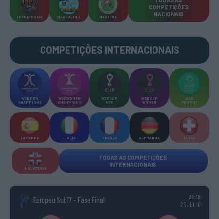
COMPETIÇÕES
NACIONAIS
TORNEIOS 3x3
MASCULINO
MASTERS
COMPETIÇÕES INTERNACIONAIS
WSE MEN
WSE WOMEN
WSE CUP
WSE CUP
WSE
CHAMPIONS
CHAMPIONS
MEN
WOMEN
TROPHY
ESPANHA
ITÁLIA
FRANÇA
ALEMANHA
SUÍÇA
TODAS AS COMPETIÇÕES
INTERNACIONAIS
INGLATERRA
21:30
Europeu Sub17 - Fase Final
25 JULHO