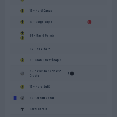
18 - Martí Casas
19 - Diego Rojas
96 - David Gelmà
94 - Nil Viña ®
5 - Joan Salvat (cap.)
8 - Maximiliano "Maxi"
1
Oruste
15 - Marc Julià
49 - Arnau Canal
Jordi García