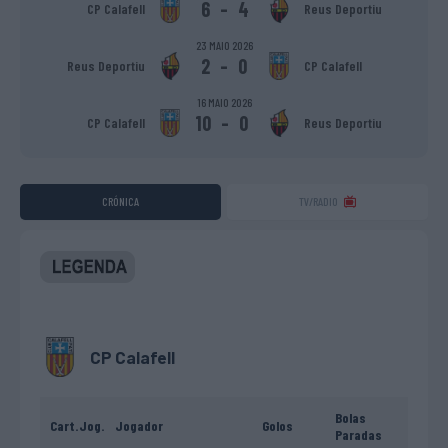
6
-
4
CP Calafell
Reus Deportiu
23 MAIO 2026
2
-
0
Reus Deportiu
CP Calafell
16 MAIO 2026
10
-
0
CP Calafell
Reus Deportiu
CRÓNICA
TV/RADIO
CP Calafell
Bolas
Cart.
Jog.
Jogador
Golos
Paradas