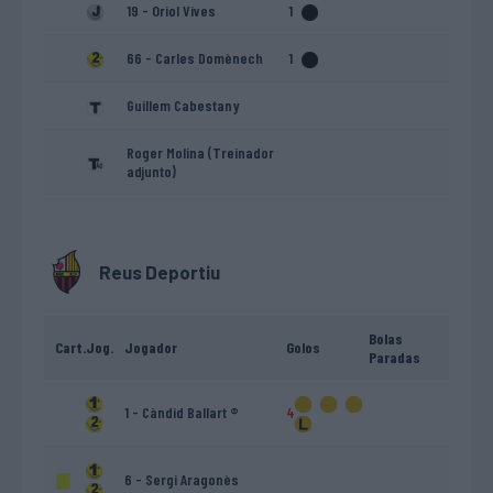
19 - Oriol Vives
1
66 - Carles Domènech
1
Guillem Cabestany
Roger Molina (Treinador
adjunto)
Reus Deportiu
Bolas
Cart.
Jog.
Jogador
Golos
Paradas
1 - Càndid Ballart ®
4
6 - Sergi Aragonès