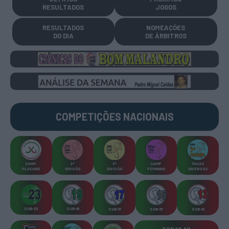
RESULTADOS
JOGOS
RESULTADOS
NOMEAÇÕES
DO DIA
DE ÁRBITROS
COMPETIÇÕES
NACIONAIS
CAMP
.
2ª
3ª
CAMP
.
TAÇAS
PLACARD
DIVISÃO
DIVISÃO
FEMININO
DIVERSAS
SUB-23
SUB-19
SUB-17
SUB-15
SUB-13
TODAS AS