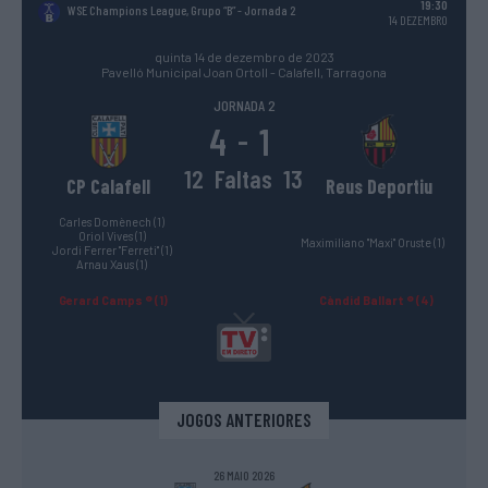
19:30
WSE Champions League, Grupo “B”
- Jornada 2
14 DEZEMBRO
quinta 14 de dezembro de 2023
Pavelló Municipal Joan Ortoll - Calafell, Tarragona
JORNADA 2
4
1
-
12
Faltas
13
CP Calafell
Reus Deportiu
Carles Domènech (1)
Oriol Vives (1)
Maximiliano "Maxi" Oruste (1)
Jordi Ferrer "Ferreti" (1)
Arnau Xaus (1)
Gerard Camps ® (1)
Càndid Ballart ® (4)
JOGOS ANTERIORES
26 MAIO 2026