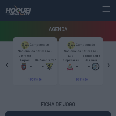
AGENDA
to
Campeonato
Campeonato
são -
Nacional da 3ª Divisão -
Nacional da 3ª Divisão -
T
CR
Zona Norte “B”
Zona Norte “B”
C Infante
ACD
Escola Livre
gueiro
‹
›
Sagres
HA Cambra "B"
Gulpilhares
Azeméis
HC Cas
ouga
-
-
-
-
15/05 18:30
15/05 18:30
FICHA DE JOGO