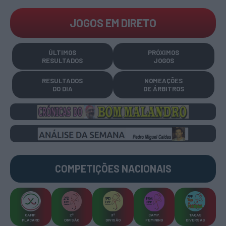
JOGOS EM DIRETO
ÚLTIMOS
PRÓXIMOS
RESULTADOS
JOGOS
RESULTADOS
NOMEAÇÕES
DO DIA
DE ÁRBITROS
COMPETIÇÕES
NACIONAIS
CAMP
.
2ª
3ª
CAMP
.
TAÇAS
PLACARD
DIVISÃO
DIVISÃO
FEMININO
DIVERSAS