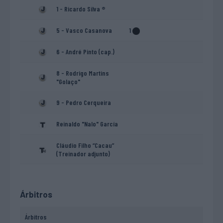
1 - Ricardo Silva ®
5 - Vasco Casanova
1
6 - André Pinto (cap.)
8 - Rodrigo Martins
"Golaço"
9 - Pedro Cerqueira
Reinaldo "Nalo" García
Cláudio Filho “Cacau”
(Treinador adjunto)
Árbitros
Árbitros