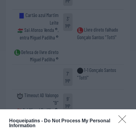
1ªP
Cartão azul Martim
3'
Leite
1ªP
Livre direto falhado
Sai Afonso Venda ®,
Gonçalo Santos "Totti"
entra Miguel Padilha ®
Defesa de livre direto
Miguel Padilha ®
1-1 Gonçalo Santos
7'
"Totti"
1ªP
Timeout AD Valongo
9'
"B"
1ªP
Sai Miguel Padilha ®,
entra Afonso Venda ®
Hoqueipatins -
Do Not Process My Personal
Information
1-2 Rafael "Rafa"
12'
Duarte