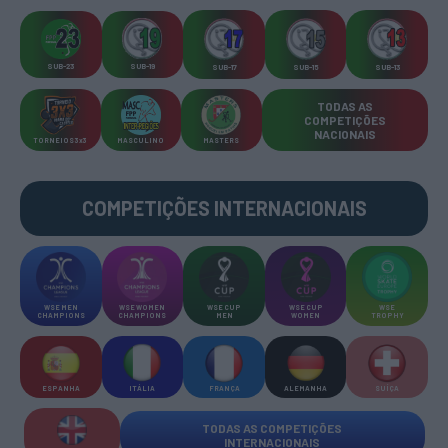
SUB-23
SUB-19
SUB-17
SUB-15
SUB-13
TODAS AS
COMPETIÇÕES
NACIONAIS
TORNEIOS 3x3
MASCULINO
MASTERS
COMPETIÇÕES INTERNACIONAIS
WSE MEN
WSE WOMEN
WSE CUP
WSE CUP
WSE
CHAMPIONS
CHAMPIONS
MEN
WOMEN
TROPHY
ESPANHA
ITÁLIA
FRANÇA
ALEMANHA
SUÍÇA
TODAS AS COMPETIÇÕES
INTERNACIONAIS