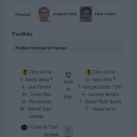
Sílvia Coelho
Joaquim Pinto
Principal
Pavilhão
Pavilhão Municipal de Valongo
Cinco inicial
Cinco inicial
1 - Afonso Venda ®
10 - Vasco Reis ®
Início
6 - João Pereira
3 - Gonçalo Santos "Totti"
do
24 - Tomás Silva
4 - Lourenço Ventura
jogo.
26 - Martim Leite
7 - Rafael "Rafa" Duarte
89 - Gabriel "Gabi"
77 - Tomás Ferraz
Azevedo
1-0 Gabriel "Gabi"
2'
Azevedo