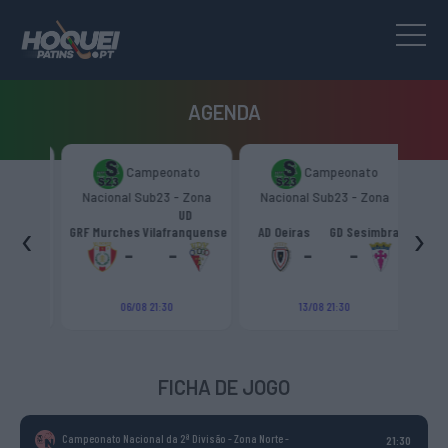
AGENDA
to
Campeonato
Campeonato
Zona
Nacional Sub23 - Zona
Nacional Sub23 - Zona
Nac
Sul
Sul
rujas"
UD
‹
›
CC
GRF Murches
Vilafranquense
AD Oeiras
GD Sesimbra
Vilafr
-
-
-
-
06/08 21:30
13/08 21:30
FICHA DE JOGO
Campeonato Nacional da 2ª Divisão - Zona Norte
-
21:30