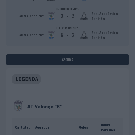
07 OUTUBRO 2025
Ass. Académica
2
-
3
AD Valongo "B"
Espinho
11 FEVEREIRO 2025
Ass. Académica
5
-
2
AD Valongo "B"
Espinho
CRÓNICA
AD Valongo "B"
Bolas
Cart.
Jog.
Jogador
Golos
Paradas