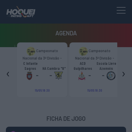
AGENDA
to
Campeonato
Campeonato
são -
Nacional da 3ª Divisão -
Nacional da 3ª Divisão -
T
CR
Zona Norte “B”
Zona Norte “B”
C Infante
ACD
Escola Livre
gueiro
‹
›
Sagres
HA Cambra "B"
Gulpilhares
Azeméis
HC Cas
ouga
-
-
-
-
15/05 18:30
15/05 18:30
FICHA DE JOGO