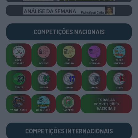
COMPETIÇÕES
NACIONAIS
CAMP
.
2ª
3ª
CAMP
.
TAÇAS
PLACARD
DIVISÃO
DIVISÃO
FEMININO
DIVERSAS
SUB-23
SUB-19
SUB-17
SUB-15
SUB-13
TODAS AS
COMPETIÇÕES
NACIONAIS
TORNEIOS 3x3
MASCULINO
MASTERS
COMPETIÇÕES INTERNACIONAIS