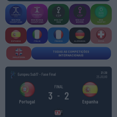
WSE MEN
WSE WOMEN
WSE CUP
WSE CUP
WSE
CHAMPIONS
CHAMPIONS
MEN
WOMEN
TROPHY
ESPANHA
ITÁLIA
FRANÇA
ALEMANHA
SUÍÇA
TODAS AS COMPETIÇÕES
INTERNACIONAIS
INGLATERRA
21:30
Europeu Sub17 - Fase Final
25 JULHO
FINAL
3
2
-
Portugal
Espanha