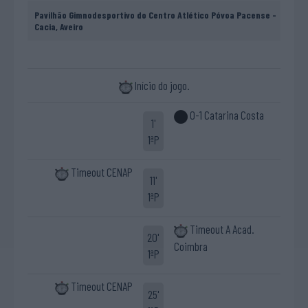
Pavilhão Gimnodesportivo do Centro Atlético Póvoa Pacense -
Cacia, Aveiro
Início do jogo.
0-1 Catarina Costa
1'
1ªP
Timeout CENAP
11'
1ªP
Timeout A Acad.
20'
Coimbra
1ªP
Timeout CENAP
25'