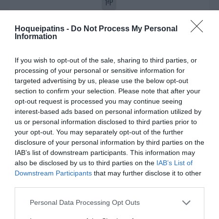
1ªP
Fim da 1ª parte.
Hoqueipatins -
Do Not Process My Personal
Information
Início da 2ª parte.
If you wish to opt-out of the sale, sharing to third parties, or
processing of your personal or sensitive information for
0-2 Catarina Costa
2'
targeted advertising by us, please use the below opt-out
2ªP
section to confirm your selection. Please note that after your
opt-out request is processed you may continue seeing
interest-based ads based on personal information utilized by
0-3 Catarina Costa
4'
us or personal information disclosed to third parties prior to
Timeout CENAP
2ªP
your opt-out. You may separately opt-out of the further
disclosure of your personal information by third parties on the
IAB’s list of downstream participants. This information may
Advertência verbal
10'
also be disclosed by us to third parties on the
IAB’s List of
Carlos Fernandes
2ªP
Downstream Participants
that may further disclose it to other
Timeout A Acad.
third parties.
Coimbra
Personal Data Processing Opt Outs
1-3 Sofia Portugal
11'