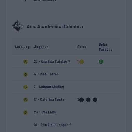
Ass. Académica Coimbra
Bolas
Cart.
Jog.
Jogador
Golos
Paradas
27 - Ana Rita Catalão ®
1
4 - Inês Torres
7 - Salomé Simões
17 - Catarina Costa
3
23 - Eva Faim
16 - Rita Albuquerque ®