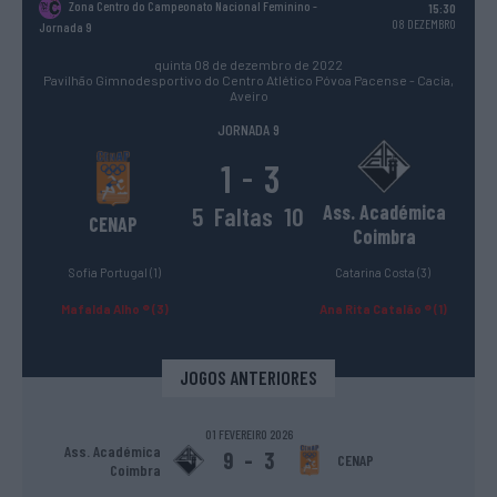
Zona Centro do Campeonato Nacional Feminino
-
15:30
08 DEZEMBRO
Jornada 9
quinta 08 de dezembro de 2022
Pavilhão Gimnodesportivo do Centro Atlético Póvoa Pacense - Cacia,
Aveiro
JORNADA 9
1
3
-
Ass. Académica
5
Faltas
10
CENAP
Coimbra
Sofia Portugal (1)
Catarina Costa (3)
Mafalda Alho ® (3)
Ana Rita Catalão ® (1)
JOGOS ANTERIORES
01 FEVEREIRO 2026
Ass. Académica
9
-
3
CENAP
Coimbra