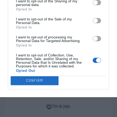
I want to opt-out of the Sharing of my
2ªP
personal data.
Opted In
10ª falta de A Acad.
15'
I want to opt-out of the Sale of my
Coimbra
Personal Data.
2ªP
Opted In
Timeout CENAP
Cartão azul Carlos
Livre direto falhado
Fernandes
I want to opt-out of processing my
Personal Data for Targeted Advertising.
Patrícia "Tixa" Costa
Opted In
Defesa de livre direto
I want to opt-out of Collection, Use,
Retention, Sale, and/or Sharing of my
Ana Rita Catalão ®
Personal Data that Is Unrelated with the
Purposes for which it was collected.
Timeout A Acad.
Opted Out
17'
Coimbra
2ªP
CONFIRM
Fim da 2ª parte.
Fim do jogo.