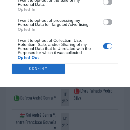
I want to opt-out of the Sale of my
2ªP
Personal Data.
Opted In
Timeout ADB Campo
I want to opt-out of processing my
11'
Personal Data for Targeted Advertising.
2ªP
Opted In
I want to opt-out of Collection, Use,
Saí Francisco Gouveia
Retention, Sale, and/or Sharing of my
11'
Personal Data that Is Unrelated with the
®, entra André Senra ®
2ªP
Purposes for which it was collected.
Opted Out
Cartão azul Miguel
CONFIRM
11'
Silva
2ªP
Livre falhado Pedro
11'
Defesa André Senra ®
Silva
2ªP
Saí André Senra ®,
13'
entra Francisco Gouveia
2ªP
®