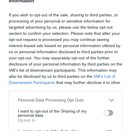
Information
18'
Defesa Francisco
Gomes
1ªP
Gouveia ®
If you wish to opt-out of the sale, sharing to third parties, or
processing of your personal or sensitive information for
Fim da 1ª parte.
targeted advertising by us, please use the below opt-out
section to confirm your selection. Please note that after your
Início da 2ª parte.
opt-out request is processed you may continue seeing
interest-based ads based on personal information utilized by
us or personal information disclosed to third parties prior to
3-1 Simão Dantas
3'
your opt-out. You may separately opt-out of the further
2ªP
disclosure of your personal information by third parties on the
IAB’s list of downstream participants. This information may
4-1 Guilherme
also be disclosed by us to third parties on the
IAB’s List of
5'
Downstream Participants
that may further disclose it to other
Magalhães
2ªP
third parties.
Personal Data Processing Opt Outs
Timeout FC Porto
5'
2ªP
I want to opt-out of the Sharing of my
personal data.
Opted In
5-1 Diogo Gonçalves
6'