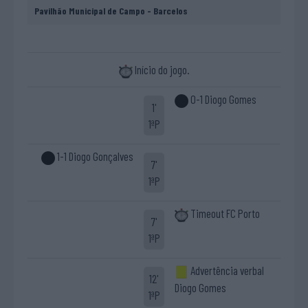
Pavilhão Municipal de Campo - Barcelos
Início do jogo.
0-1 Diogo Gomes
1'
1ªP
1-1 Diogo Gonçalves
7'
1ªP
Timeout FC Porto
7'
1ªP
Advertência verbal
12'
Diogo Gomes
1ªP