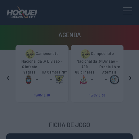
AGENDA
to
Campeonato
Campeonato
são -
Nacional da 3ª Divisão -
Nacional da 3ª Divisão -
T
CR
Zona Norte “B”
Zona Norte “B”
C Infante
ACD
Escola Livre
gueiro
‹
›
Sagres
HA Cambra "B"
Gulpilhares
Azeméis
HC Cas
ouga
-
-
-
-
15/05 18:30
15/05 18:30
FICHA DE JOGO