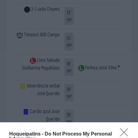
2-1 João Chaves
13'
1ªP
Timeout ADB Campo
14'
1ªP
Livre falhado
18'
Defesa José Silva ®
Guilherme Magalhães
1ªP
Advertência verbal
18'
José Querido
1ªP
Cartão azul José
18'
Querido
1ªP
Hoqueipatins -
Do Not Process My Personal
Livre falhado Diogo