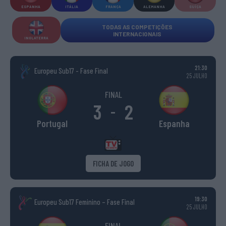
ESPANHA
ITÁLIA
FRANÇA
ALEMANHA
SUÍÇA
TODAS AS COMPETIÇÕES
INTERNACIONAIS
INGLATERRA
21:30
Europeu Sub17 - Fase Final
25 JULHO
FINAL
3
2
-
Portugal
Espanha
FICHA DE JOGO
19:30
Europeu Sub17 Feminino – Fase Final
25 JULHO
FINAL