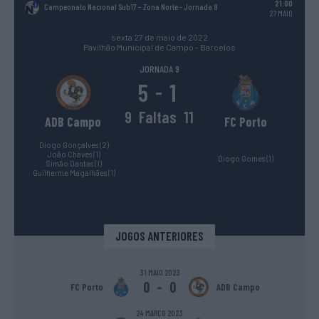
21:00
Campeonato Nacional Sub17 – Zona Norte
- Jornada 9
27 MAIO
sexta 27 de maio de 2022
Pavilhão Municipal de Campo - Barcelos
JORNADA 9
5
1
-
9
Faltas
11
ADB Campo
FC Porto
Diogo Gonçalves (2)
João Chaves (1)
Diogo Gomes (1)
Simão Dantas (1)
Guilherme Magalhães (1)
JOGOS ANTERIORES
31 MAIO 2023
0
-
0
FC Porto
ADB Campo
24 MARÇO 2023