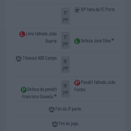
10ª falta de FC Porto
17'
2ªP
Livre falhado João
17'
Defesa José Silva ®
Duarte
2ªP
Timeout ADB Campo
18'
2ªP
Penálti falhado João
19'
Defesa de penálti
Fontes
2ªP
Francisco Gouveia ®
Fim da 2ª parte.
Fim do jogo.