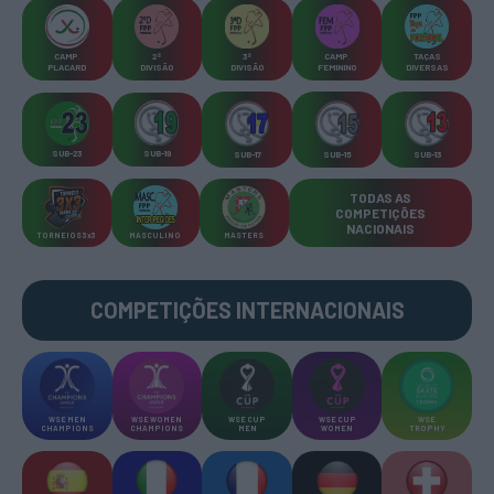
CAMP
.
2ª
3ª
CAMP
.
TAÇAS
PLACARD
DIVISÃO
DIVISÃO
FEMININO
DIVERSAS
SUB-23
SUB-19
SUB-17
SUB-15
SUB-13
TODAS AS
COMPETIÇÕES
NACIONAIS
TORNEIOS 3x3
MASCULINO
MASTERS
COMPETIÇÕES INTERNACIONAIS
WSE MEN
WSE WOMEN
WSE CUP
WSE CUP
WSE
CHAMPIONS
CHAMPIONS
MEN
WOMEN
TROPHY