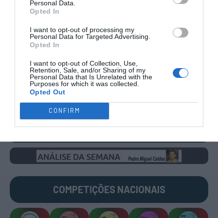
Personal Data.
Opted In
CAMPEÕES, SUBIDAS E DESCIDAS
2025-26
I want to opt-out of processing my
Personal Data for Targeted Advertising.
Opted In
JOGOS EM DIRETO
I want to opt-out of Collection, Use,
Retention, Sale, and/or Sharing of my
Personal Data that Is Unrelated with the
ÚLTIMOS
PRÓXIMOS
Purposes for which it was collected.
RESULTADOS
JOGOS
Opted Out
RESULTADOS
NOMEAÇÕES
CONFIRM
DO DIA
DE ÁRBITROS
COMPETIÇÕES
NACIONAIS