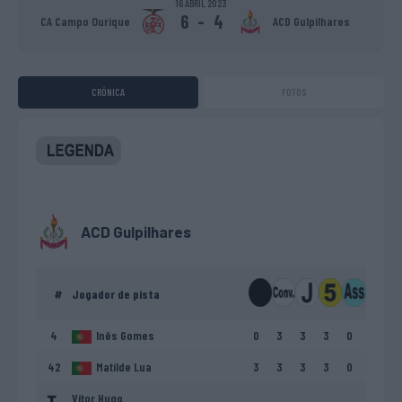
16 ABRIL 2023
6
-
4
CA Campo Ourique
ACD Gulpilhares
CRÓNICA
FOTOS
ACD Gulpilhares
#
Jogador de pista
4
Inês Gomes
0
3
3
3
0
42
Matilde Lua
3
3
3
3
0
Vítor Hugo