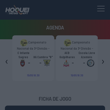
AGENDA
to
Campeonato
Campeonato
são -
Nacional da 3ª Divisão -
Nacional da 3ª Divisão -
T
CR
Zona Norte “B”
Zona Norte “B”
C Infante
ACD
Escola Livre
gueiro
‹
›
Sagres
HA Cambra "B"
Gulpilhares
Azeméis
HC Cas
ouga
-
-
-
-
15/05 18:30
15/05 18:30
FICHA DE JOGO