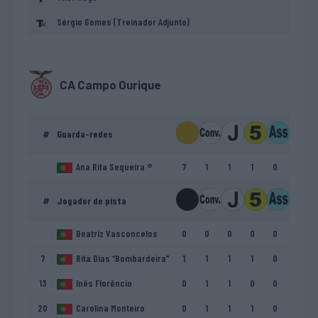
Sérgio Gomes (Treinador Adjunto)
CA Campo Ourique
#
Guarda-redes
Ana Rita Sequeira ®
7
1
1
1
0
#
Jogador de pista
Beatriz Vasconcelos
0
0
0
0
0
7
Rita Dias “Bombardeira”
1
1
1
1
0
13
Inês Florêncio
0
1
1
0
0
20
Carolina Monteiro
0
1
1
1
0