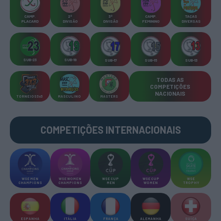
CAMP
.
2ª
3ª
CAMP
.
TAÇAS
PLACARD
DIVISÃO
DIVISÃO
FEMININO
DIVERSAS
SUB-23
SUB-19
SUB-17
SUB-15
SUB-13
TODAS AS
COMPETIÇÕES
NACIONAIS
TORNEIOS 3x3
MASCULINO
MASTERS
COMPETIÇÕES INTERNACIONAIS
WSE MEN
WSE WOMEN
WSE CUP
WSE CUP
WSE
CHAMPIONS
CHAMPIONS
MEN
WOMEN
TROPHY
ESPANHA
ITÁLIA
FRANÇA
ALEMANHA
SUÍÇA