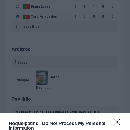
66
Diana Lopes
1
1
1
0
0
78
Sara Fernandes
0
0
0
0
0
Nuno Brás
Árbitros
Árbitros
Jorge
Principal
Machado
Pavilhão
Pavilhão Municipal de Gulpilhares - Vila Nova de Gaia
Hoqueipatins -
Do Not Process My Personal
Information