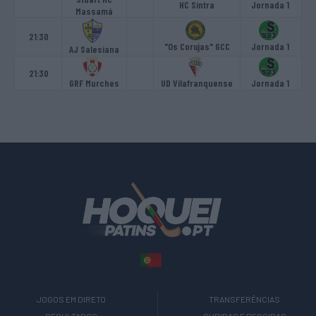
HC Sintra
Jornada 1
Massamá
21:30
"Os Corujas" GCC
Jornada 1
AJ Salesiana
21:30
GRF Murches
UD Vilafranquense
Jornada 1
JOGOS EM DIRETO
TRANSFERÊNCIAS
RESULTADOS
SUBIDAS E DESCIDAS