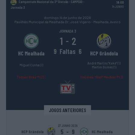
Campeonato Nacional da 3ª Divisão - CAMPEÃO
-
18:00
14 JUNHO
Jornada 3
domingo 14 de junho de 2026
Pavilhão Municipal da Mealhada Dr. José Vigário - Mealhada, Aveiro
JORNADA 3
1
2
-
9
Faltas
6
HC Mealhada
HCP Grândola
André Martins "Keké" (1)
Miguel Cunha (1)
Martim Gomes (1)
Tomás Brás ® (2)
Thomas "Gigi" Mechini ® (1)
JOGOS ANTERIORES
27 JUNHO 2026
5
-
9
HCP Grândola
HC Mealhada