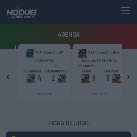
AGENDA
b15
3×3 Viana Sub17
3x3 Viana Sub19 a
FASE FINAL
Seniores FASE FINAL
Nac
H
CH
Os Gancho
aduros
‹
›
Só Canelas
Gladiaduros 17
Remix
Teikirise
APAC
5
4
2
8
3
26/07 22:10
26/07 22:22
FICHA DE JOGO