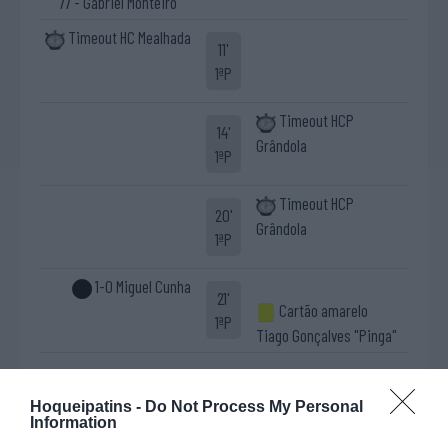
77 - Gabriel Monteiro
Timeout HC Mealhada
11'
1ªP
Timeout HCP
14'
Grândola
1ªP
Timeout HCP
20'
Grândola
1ªP
1-0 Miguel Cunha
21'
Cartão amarelo
1ªP
Tiago Gonçalves "Pinga"
Fim da 1ª parte.
Hoqueipatins -
Do Not Process My Personal
Cinco inicial
Cinco inicial
Information
1 - Tomás Brás ®
22 - Thomas "Gigi"