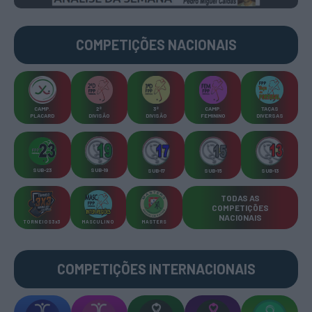
COMPETIÇÕES
NACIONAIS
CAMP
.
2ª
3ª
CAMP
.
TAÇAS
PLACARD
DIVISÃO
DIVISÃO
FEMININO
DIVERSAS
SUB-23
SUB-19
SUB-17
SUB-15
SUB-13
TODAS AS
COMPETIÇÕES
NACIONAIS
TORNEIOS 3x3
MASCULINO
MASTERS
COMPETIÇÕES INTERNACIONAIS