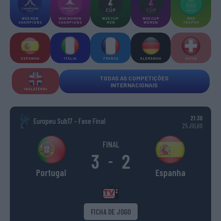
WSE MEN
WSE WOMEN
WSE CUP
WSE CUP
WSE
CHAMPIONS
CHAMPIONS
MEN
WOMEN
TROPHY
ESPANHA
ITÁLIA
FRANÇA
ALEMANHA
SUÍÇA
TODAS AS COMPETIÇÕES
INTERNACIONAIS
INGLATERRA
21:30
Europeu Sub17 - Fase Final
25 JULHO
FINAL
3
2
-
Portugal
Espanha
FICHA DE JOGO