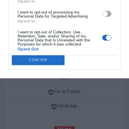
Opted In
2ªP
I want to opt-out of processing my
Personal Data for Targeted Advertising.
Timeout HC Mealhada
19'
Opted In
2ªP
I want to opt-out of Collection, Use,
Retention, Sale, and/or Sharing of my
Personal Data that Is Unrelated with the
Timeout HCP
Purposes for which it was collected.
23'
Grândola
Opted Out
2ªP
CONFIRM
Cartão amarelo Luís
24'
Francisco Oliveira
2ªP
Fim da 2ª parte.
Fim do jogo.