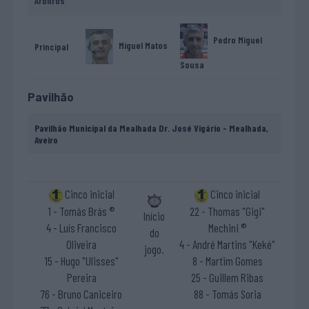
Árbitros
Pedro Miguel
Miguel Matos
Principal
Sousa
Pavilhão
Pavilhão Municipal da Mealhada Dr. José Vigário - Mealhada,
Aveiro
Cinco inicial
Cinco inicial
1 - Tomás Brás ®
22 - Thomas "Gigi"
Início
4 - Luís Francisco
Mechini ®
do
Oliveira
4 - André Martins "Keké"
jogo.
15 - Hugo "Ulisses"
8 - Martim Gomes
Pereira
25 - Guillem Ribas
76 - Bruno Caniceiro
88 - Tomás Soria