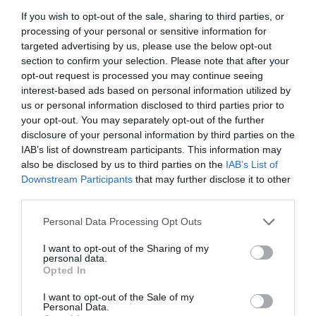
Início
4 - Luís Francisco
Mechini ®
If you wish to opt-out of the sale, sharing to third parties, or
da 2ª
Oliveira
4 - André Martins "Keké"
processing of your personal or sensitive information for
parte.
targeted advertising by us, please use the below opt-out
15 - Hugo "Ulisses"
8 - Martim Gomes
section to confirm your selection. Please note that after your
Pereira
25 - Guillem Ribas
opt-out request is processed you may continue seeing
76 - Bruno Caniceiro
88 - Tomás Soria
interest-based ads based on personal information utilized by
77 - Gabriel Monteiro
us or personal information disclosed to third parties prior to
your opt-out. You may separately opt-out of the further
1-1 André Martins
6'
disclosure of your personal information by third parties on the
"Keké"
2ªP
IAB’s list of downstream participants. This information may
also be disclosed by us to third parties on the
IAB’s List of
Downstream Participants
that may further disclose it to other
Timeout HC Mealhada
8'
third parties.
2ªP
Personal Data Processing Opt Outs
Timeout HCP
I want to opt-out of the Sharing of my
12'
Grândola
personal data.
2ªP
Opted In
I want to opt-out of the Sale of my
1-2 Martim Gomes
Personal Data.
16'