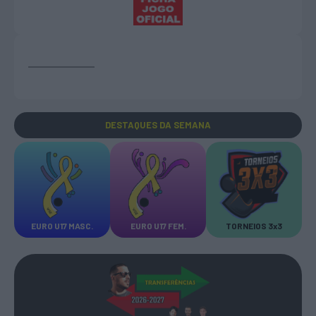
DESTAQUES
DA SEMANA
EURO U17 MASC.
EURO U17 FEM.
TORNEIOS 3x3