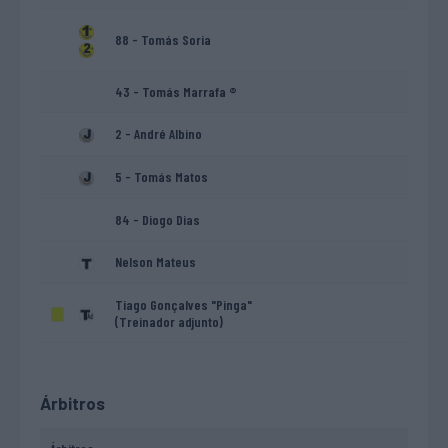
88 - Tomás Soria
43 - Tomás Marrafa ®
2 - André Albino
5 - Tomás Matos
84 - Diogo Dias
Nelson Mateus
Tiago Gonçalves "Pinga"
(Treinador adjunto)
Árbitros