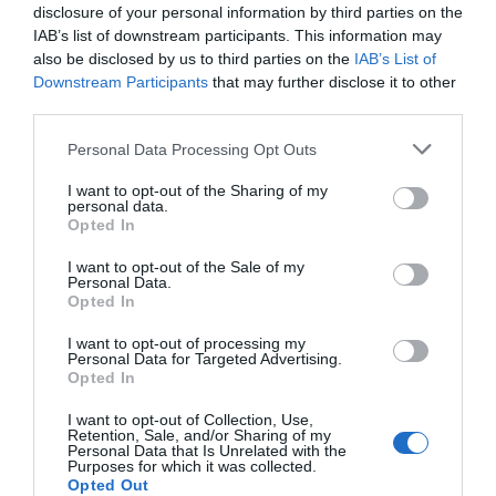
Duarte Coelho
disclosure of your personal information by third parties on the
2ªP
Cartão amarelo
IAB’s list of downstream participants. This information may
Pedro Caldas
also be disclosed by us to third parties on the
IAB’s List of
Downstream Participants
that may further disclose it to other
2-5 Martim Ferreira
third parties.
10'
(penálti)
2ªP
Personal Data Processing Opt Outs
2-6 Lourenço
I want to opt-out of the Sharing of my
10'
personal data.
Miguelito
2ªP
Opted In
I want to opt-out of the Sale of my
2-7 Tomás Martins
Personal Data.
11'
Opted In
2ªP
I want to opt-out of processing my
Personal Data for Targeted Advertising.
Timeout Sp. Alenquer
Opted In
13'
e Benfica
2ªP
I want to opt-out of Collection, Use,
Retention, Sale, and/or Sharing of my
Personal Data that Is Unrelated with the
Penálti falhado
Purposes for which it was collected.
13'
Opted Out
Defesa de penálti
Tomás Martins