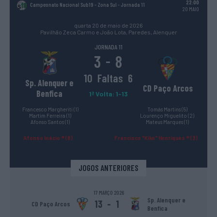
22:00
Campeonato Nacional Sub19 – Zona Sul
- Jornada 11
20 MAIO
quarta 20 de maio de 2026
Pavilhão Zeca Carmo e João Lota, Paredes, Alenquer
JORNADA 11
3
8
-
10
Faltas
6
Sp. Alenquer e
CD Paço Arcos
Benfica
1ª Volta: 1-13
Francesco Margheriti (1)
Tomás Martins (5)
Martim Ferreira (1)
Lourenço Miguelito (2)
Afonso Santos (1)
Mateus Marques (1)
Afonso Inácio ® (8)
Francisco "Kiko" Henriques ® (3)
JOGOS ANTERIORES
17 MARÇO 2026
Sp. Alenquer e
13
-
1
CD Paço Arcos
Benfica