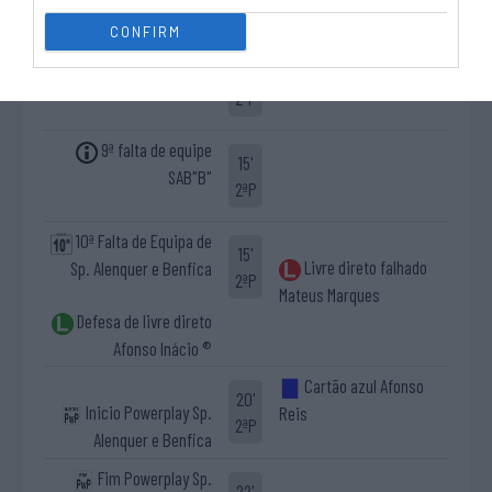
2ªP
Afonso Inácio ®
CONFIRM
3-7 Afonso Santos
14'
2ªP
9ª falta de equipe
15'
SAB"B"
2ªP
10ª Falta de Equipa de
15'
Livre direto falhado
Sp. Alenquer e Benfica
2ªP
Mateus Marques
Defesa de livre direto
Afonso Inácio ®
Cartão azul Afonso
20'
Inicio Powerplay Sp.
Reis
2ªP
Alenquer e Benfica
Fim Powerplay Sp.
22'