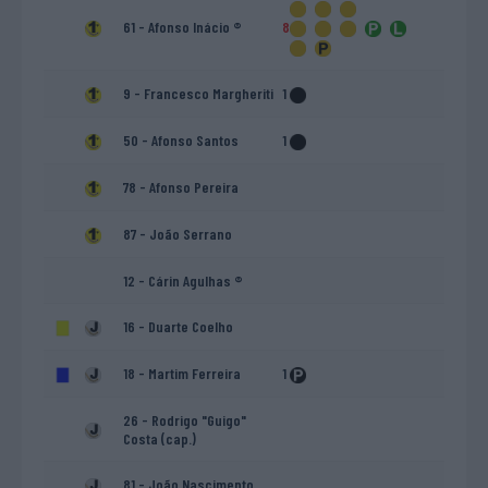
61 - Afonso Inácio ®
8
9 - Francesco Margheriti
1
50 - Afonso Santos
1
78 - Afonso Pereira
87 - João Serrano
12 - Cárin Agulhas ®
16 - Duarte Coelho
18 - Martim Ferreira
1
26 - Rodrigo "Guigo"
Costa (cap.)
81 - João Nascimento