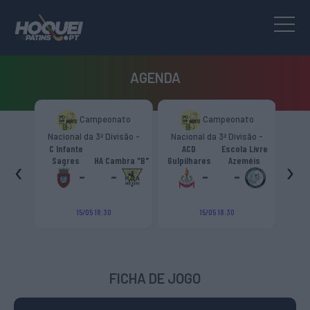
AGENDA
to
Campeonato
Campeonato
são -
Nacional da 3ª Divisão -
Nacional da 3ª Divisão -
T
CR
Zona Norte “B”
Zona Norte “B”
C Infante
ACD
Escola Livre
gueiro
‹
›
Sagres
HA Cambra "B"
Gulpilhares
Azeméis
HC Cas
ouga
-
-
-
-
15/05 18:30
15/05 18:30
FICHA DE JOGO