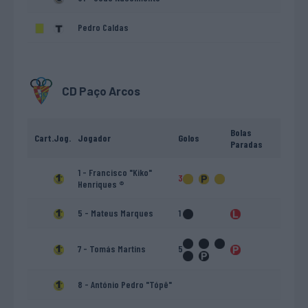
Pedro Caldas
CD Paço Arcos
Bolas
Cart.
Jog.
Jogador
Golos
Paradas
1 - Francisco "Kiko"
3
Henriques ®
5 - Mateus Marques
1
7 - Tomás Martins
5
8 - António Pedro "Tópê"