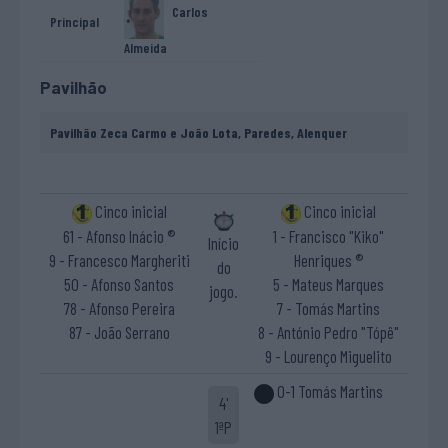
Carlos
Principal
Almeida
Pavilhão
Pavilhão Zeca Carmo e João Lota, Paredes, Alenquer
Cinco inicial
Cinco inicial
61 - Afonso Inácio ®
1 - Francisco "Kiko"
Início
9 - Francesco Margheriti
Henriques ®
do
50 - Afonso Santos
5 - Mateus Marques
jogo.
78 - Afonso Pereira
7 - Tomás Martins
87 - João Serrano
8 - António Pedro "Tópê"
9 - Lourenço Miguelito
0-1 Tomás Martins
4'
1ªP