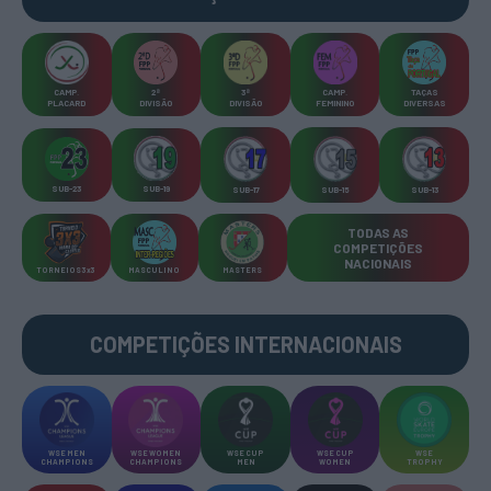
CAMP
.
2ª
3ª
CAMP
.
TAÇAS
PLACARD
DIVISÃO
DIVISÃO
FEMININO
DIVERSAS
SUB-23
SUB-19
SUB-17
SUB-15
SUB-13
TODAS AS
COMPETIÇÕES
NACIONAIS
TORNEIOS 3x3
MASCULINO
MASTERS
COMPETIÇÕES INTERNACIONAIS
WSE MEN
WSE WOMEN
WSE CUP
WSE CUP
WSE
CHAMPIONS
CHAMPIONS
MEN
WOMEN
TROPHY