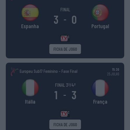
FINAL
3
0
-
Espanha
Portugal
FICHA DE JOGO
15:30
Europeu Sub17 Feminino – Fase Final
25 JULHO
FINAL 3º/4º
1
3
-
Itália
França
FICHA DE JOGO