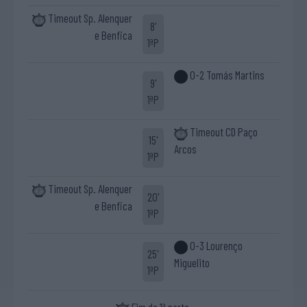
Timeout Sp. Alenquer
8'
e Benfica
1ªP
0-2 Tomás Martins
9'
1ªP
Timeout CD Paço
15'
Arcos
1ªP
Timeout Sp. Alenquer
20'
e Benfica
1ªP
0-3 Lourenço
25'
Miguelito
1ªP