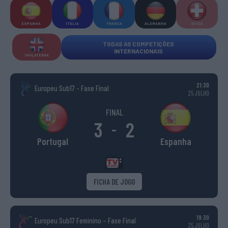
ESPANHA
ITÁLIA
FRANÇA
ALEMANHA
SUÍÇA
TODAS AS COMPETIÇÕES
INTERNACIONAIS
INGLATERRA
21:30
Europeu Sub17 - Fase Final
25 JULHO
FINAL
3
2
-
Portugal
Espanha
FICHA DE JOGO
19:30
Europeu Sub17 Feminino – Fase Final
25 JULHO