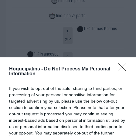
Fim da 1ª parte.
Início da 2ª parte.
0-4 Tomás Martins
3'
2ªP
1-4 Francesco
6'
Margheriti
2ªP
Hoqueipatins -
Do Not Process My Personal
Information
1-5 Mateus Marques
7'
If you wish to opt-out of the sale, sharing to third parties, or
2ªP
processing of your personal or sensitive information for
targeted advertising by us, please use the below opt-out
Timeout Sp. Alenquer
9'
section to confirm your selection. Please note that after your
e Benfica
opt-out request is processed you may continue seeing
2ªP
interest-based ads based on personal information utilized by
us or personal information disclosed to third parties prior to
Cartão amarelo
10'
your opt-out. You may separately opt-out of the further