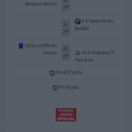
Alenquer e Benfica
2ªP
3-8 Tomás Martins
24'
(penálti)
2ªP
Cartão azul Martim
25'
Inicio Powerplay CD
Ferreira
2ªP
Paço Arcos
Fim da 2ª parte.
Fim do jogo.