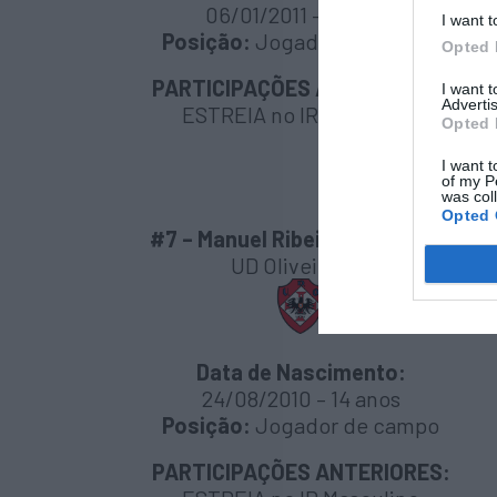
06/01/2011 – 14 anos
I want t
Posição:
Jogador de campo
Opted 
PARTICIPAÇÕES ANTERIORES:
I want 
Advertis
ESTREIA no IR Masculino
Opted 
I want t
of my P
was col
Opted 
#7 – Manuel Ribeiro “Manecas”
UD Oliveirense
Data de Nascimento:
24/08/2010 – 14 anos
Posição:
Jogador de campo
PARTICIPAÇÕES ANTERIORES: