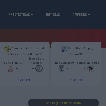
ESTATÍSTICAS
NOTÍCIAS
DIVERSOS
Campeonato Nacional da
Skate Italia Trophy
3ª Divisão - Zona Norte “B”
Girone “D”
Escola Livre
ACD Gulpilhares
Azeméis
HC Castiglione
Pumas Viareggio
-
-
-
-
15/05 18:30
19/09 18:00
DESTAQUES
DA SEMANA