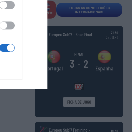
TODAS AS COMPETIÇÕES
INTERNACIONAIS
INGLATERR
A
:
21:30
Europeu Sub17 - Fase Final
25 JULHO
os
FINAL
3
2
-
Espanha
Portugal
FICHA DE JOGO
Europeu Sub17 Feminino –
19:30