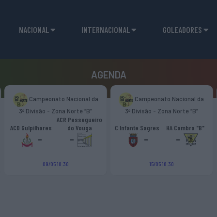
NACIONAL
INTERNACIONAL
GOLEADORES
AGENDA
Campeonato Nacional da
Campeonato Nacional da
3ª Divisão - Zona Norte “B”
3ª Divisão - Zona Norte “B”
ACR Pessegueiro
ACD Gulpilhares
do Vouga
C Infante Sagres
HA Cambra "B"
-
-
-
-
09/05 18:30
15/05 18:30