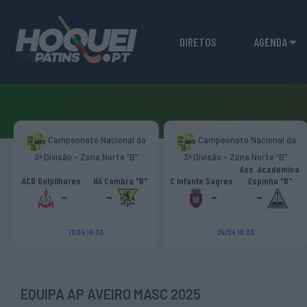
DIRETOS
AGENDA
Campeonato Nacional da
Campeonato Nacional da
3ª Divisão - Zona Norte “B”
3ª Divisão - Zona Norte “B”
Ass. Académica
‹
ACD Gulpilhares
HA Cambra "B"
C Infante Sagres
Espinho "B"
-
-
-
-
17/04 18:30
24/04 18:30
EQUIPA AP AVEIRO MASC 2025