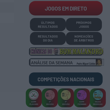
JOGOS EM DIRETO
ÚLTIMOS
PRÓXIMOS
RESULTADOS
JOGOS
RESULTADOS
NOMEAÇÕES
DO DIA
DE ÁRBITROS
COMPETIÇÕES
NACIONAIS
CAMP
.
2ª
3ª
CAMP
.
TAÇAS
PLACARD
DIVISÃO
DIVISÃO
FEMININO
DIVERSAS