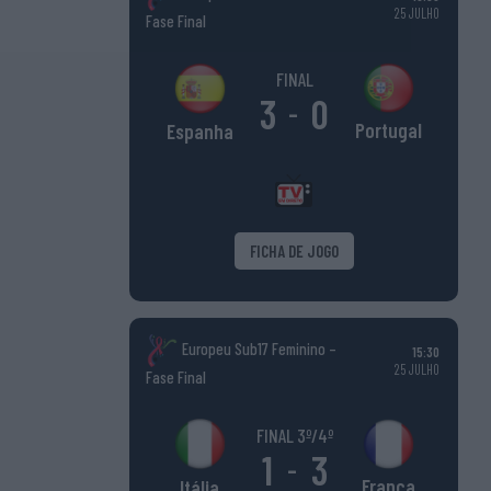
25 JULHO
Fase Final
FINAL
3
0
-
Portugal
Espanha
FICHA DE JOGO
Europeu Sub17 Feminino –
15:30
25 JULHO
Fase Final
FINAL 3º/4º
1
3
-
França
Itália