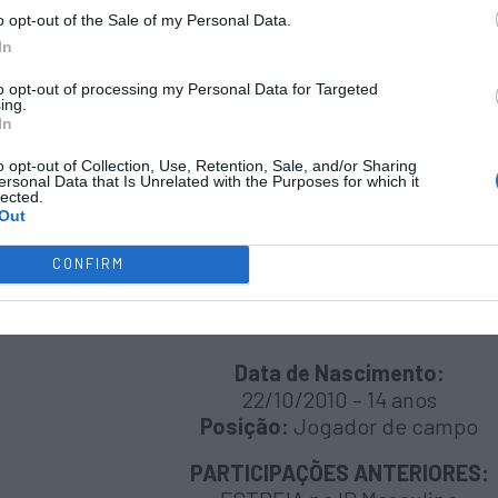
23/11/2010 – 14 anos
o opt-out of the Sale of my Personal Data.
Posição:
Jogador de campo
In
PARTICIPAÇÕES ANTERIORES:
to opt-out of processing my Personal Data for Targeted
ing.
1 PARTICIPAÇÃO
no IR Masculino
In
– Tomar 2024 pela AP Aveiro
2º lugar / 5 jogos – 0 golos marcad
o opt-out of Collection, Use, Retention, Sale, and/or Sharing
ersonal Data that Is Unrelated with the Purposes for which it
lected.
Out
#8 – Santiago Campinos
HA Cambra
CONFIRM
Data de Nascimento:
22/10/2010 – 14 anos
Posição:
Jogador de campo
PARTICIPAÇÕES ANTERIORES: