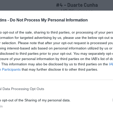
#4 – Duarte Cunha
UD Oliveirense
ins -
Do Not Process My Personal Information
to opt-out of the sale, sharing to third parties, or processing of your per
Data de Nascimento:
formation for targeted advertising by us, please use the below opt-out s
01/06/2010 – 15 anos
r selection. Please note that after your opt-out request is processed y
Posição:
Jogador de campo
eing interest-based ads based on personal information utilized by us or
disclosed to third parties prior to your opt-out. You may separately opt-
PARTICIPAÇÕES ANTERIORES:
losure of your personal information by third parties on the IAB’s list of
ESTREIA no IR Masculino
. This information may also be disclosed by us to third parties on the
IA
Participants
that may further disclose it to other third parties.
#6 – David Miranda
©
UD Oliveirense
l Data Processing Opt Outs
o opt-out of the Sharing of my personal data.
In
Data de Nascimento: