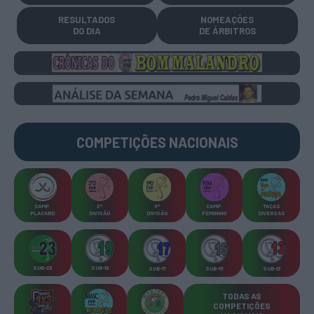
RESULTADOS
NOMEAÇÕES
DO DIA
DE ÁRBITROS
COMPETIÇÕES
NACIONAIS
CAMP
.
2ª
3ª
CAMP
.
TAÇAS
PLACARD
DIVISÃO
DIVISÃO
FEMININO
DIVERSAS
SUB-23
SUB-19
SUB-17
SUB-15
SUB-13
TODAS AS
COMPETIÇÕES