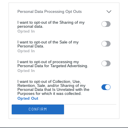
third parties.
O
Para terminar, o que mais o irrita durante um jogo:
descontrolo emocional por parte dos meus jogadores.
Personal Data Processing Opt Outs
I want to opt-out of the Sharing of my
personal data.
Opted In
I want to opt-out of the Sale of my
Foi no Casablanca que tivemos A SACADA desta semana,
Personal Data.
vinte golos no Nacional de sub-17, com destaque para
Opted In
Francisco Parreira (9) e Simão Martins (7), guarda-redes
I want to opt-out of processing my
dos alentejanos do Vasco de Gama.
Personal Data for Targeted Advertising.
Opted In
I want to opt-out of Collection, Use,
Retention, Sale, and/or Sharing of my
Personal Data that Is Unrelated with the
Purposes for which it was collected.
Continuamos no Nacional de sub-17, onde temos o cenário
Opted Out
perfeito para a NÉPIA, um belo empate sem golos, foi no
CONFIRM
Minho que a bola não entrou nenhuma vez na baliza,
enorme mérito para Simão Araújo (OC Barcelos), Duarte
Pinho
Duta
e João Soares
(Oliveirense), os três guarda-