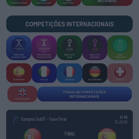
NACIONAIS
TORNEIOS 3x3
MASCULINO
MASTERS
COMPETIÇÕES INTERNACIONAIS
WSE MEN
WSE WOMEN
WSE CUP
WSE CUP
WSE
CHAMPIONS
CHAMPIONS
MEN
WOMEN
TROPHY
ESPANHA
ITÁLIA
FRANÇA
ALEMANHA
SUÍÇA
TODAS AS COMPETIÇÕES
INTERNACIONAIS
INGLATERRA
21:30
Europeu Sub17 - Fase Final
25 JULHO
FINAL