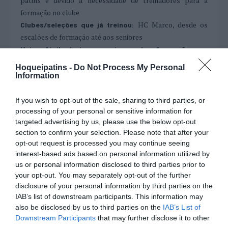
patins e devido à necessidade de treinadores para a
formação no clube
HC Marco, desde os
Clubes/seleções que já treinou:
escalões de formação até aos seniores
Mais fácil treinar equipas da formação ou
Equipas de formação, uma vez que existe menor
seniores:
Hoqueipatins -
Do Not Process My Personal
pressão competitiva.
Information
Quanto tempo demora a preparar o próximo jogo da
Ao nível sénior, e considerando aspetos como
sua equipa:
If you wish to opt-out of the sale, sharing to third parties, or
observação e planeamento, diria que cerca de 8 horas
processing of your personal or sensitive information for
targeted advertising by us, please use the below opt-out
Se pudesse, que regra alteraria no hóquei em
section to confirm your selection. Please note that after your
Atualmente, voltaria a implementar o fim da
patins:
opt-out request is processed you may continue seeing
penalização de uma equipa em inferioridade numérica após
interest-based ads based on personal information utilized by
sofrer um golo
us or personal information disclosed to third parties prior to
A falha no acesso à 2ª
Maior tristeza como treinador:
your opt-out. You may separately opt-out of the further
divisão, na liguilha de promoção, ao serviço do HC Marco
disclosure of your personal information by third parties on the
O acesso ao Campeonato
E, claro, a maior alegria:
IAB’s list of downstream participants. This information may
also be disclosed by us to third parties on the
IAB’s List of
Nacional e à Final-Four distrital, em sub-20, pelo HC
Downstream Participants
that may further disclose it to other
Marco