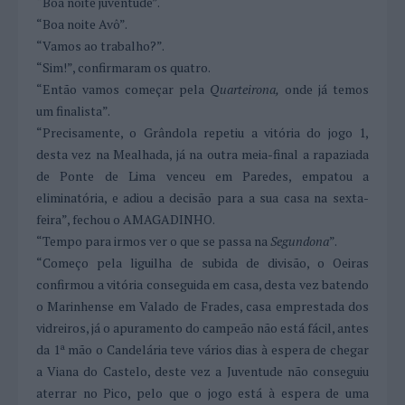
“Boa noite juventude”.
“Boa noite Avô”.
“Vamos ao trabalho?”.
“Sim!”, confirmaram os quatro.
“Então vamos começar pela
Quarteirona,
onde já temos
um finalista”.
“Precisamente, o Grândola repetiu a vitória do jogo 1,
desta vez na Mealhada, já na outra meia-final a rapaziada
de Ponte de Lima venceu em Paredes, empatou a
eliminatória, e adiou a decisão para a sua casa na sexta-
feira”, fechou o AMAGADINHO.
“Tempo para irmos ver o que se passa na
Segundona
”.
“Começo pela liguilha de subida de divisão, o Oeiras
confirmou a vitória conseguida em casa, desta vez batendo
o Marinhense em Valado de Frades, casa emprestada dos
vidreiros, já o apuramento do campeão não está fácil, antes
da 1ª mão o Candelária teve vários dias à espera de chegar
a Viana do Castelo, deste vez a Juventude não conseguiu
aterrar no Pico, pelo que o jogo está à espera de uma