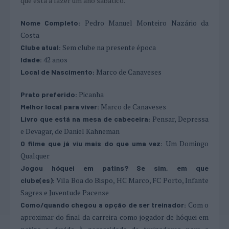
que está a fazer um ano sabático.
Pedro Manuel Monteiro Nazário da
Nome Completo:
Costa
Sem clube na presente época
Clube atual:
42 anos
Idade:
Marco de Canaveses
Local de Nascimento:
Picanha
Prato preferido:
Marco de Canaveses
Melhor local para viver:
Pensar, Depressa
Livro que está na mesa de cabeceira:
e Devagar, de Daniel Kahneman
Um Domingo
O filme que já viu mais do que uma vez:
Qualquer
Jogou hóquei em patins? Se sim, em que
Vila Boa do Bispo, HC Marco, FC Porto, Infante
clube(es):
Sagres e Juventude Pacense
Com o
Como/quando chegou a opção de ser treinador:
aproximar do final da carreira como jogador de hóquei em