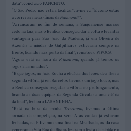
data”, concluiu o PANCHITO.
“O São Pedro não está a facilitar”, ri-me eu. “E como estão
a correr as meias-finais da
Feminona
?”.
“Arrancaram no fim de semana, a Sanjoanense marcou
cedo na Luz, mas o Benfica conseguiu dar a volta e levantar
vantagem para São João da Madeira, já em Oliveira de
Azeméis a miúdas de Gulpilhares estiveram sempre na
frente, ficando mais perto da final”, rematou o PIPOCA.
“Agora está na hora da
Primeirona
, quando já temos os
jogos 2 arrumados”.
“E que jogos, no João Rocha a eficácia dos leões deu-lhes a
segunda vitória, já em Barcelos tivemos um jogo louco, mas
o Benfica conseguiu resgatar a vitória no prolongamento,
ficando as duas equipas da Segunda Circular a uma vitória
da final”, fechou a LARANJINHA.
“Está na hora da minha
Terceirona
, tivemos a última
jornada da competição, na série A as contas já estavam
fechadas, na B tivemos uma final na Mealhada, os da casa
venceram o Vila Boa do Bispo, fizeram a festa da subida e o