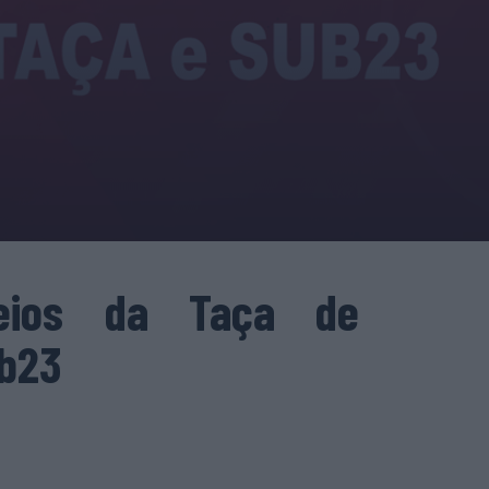
teios da Taça de
ub23