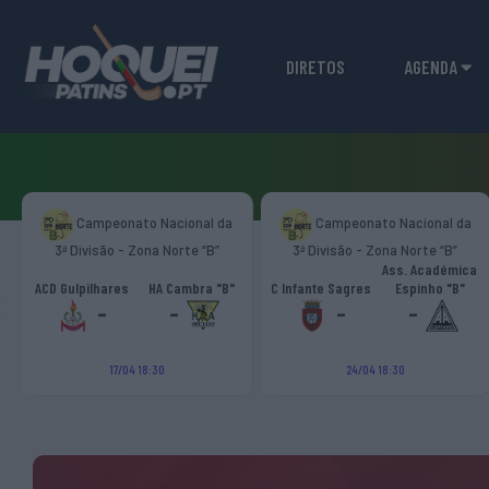
DIRETOS
AGENDA
Campeonato Nacional da
Campeonato Nacional da
3ª Divisão - Zona Norte “B”
3ª Divisão - Zona Norte “B”
Ass. Académica
‹
ACD Gulpilhares
HA Cambra "B"
C Infante Sagres
Espinho "B"
-
-
-
-
17/04 18:30
24/04 18:30