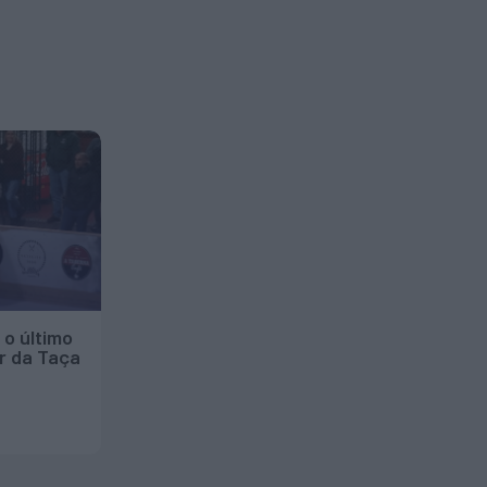
 o último
r da Taça