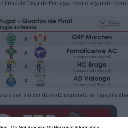
de Final da Taça de Portugal com o seguinte resul
eja o sorteio em diferido seguindo as ligações aba
ins -
Do Not Process My Personal Information