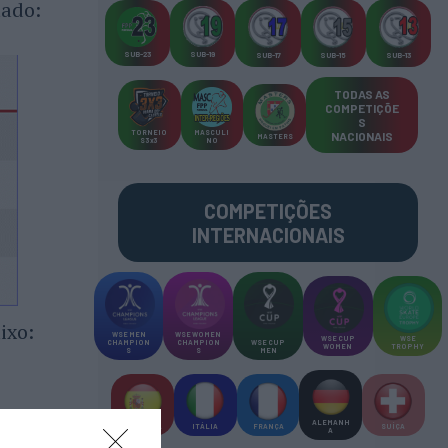
tado:
SUB-23
SUB-19
SUB-17
SUB-15
SUB-13
TODAS AS
COMPETIÇÕE
S
TORNEIO
MASCULI
NACIONAIS
MASTERS
S 3x3
NO
COMPETIÇÕES
INTERNACIONAIS
ixo:
WSE MEN
WSE WOMEN
WSE CUP
WSE
CHAMPION
CHAMPION
WSE CUP
WOMEN
TROPHY
S
S
MEN
ALEMANH
ESPANHA
ITÁLIA
FRANÇA
SUÍÇA
A