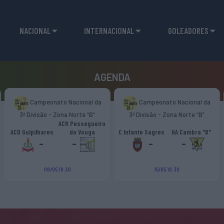
NACIONAL
INTERNACIONAL
GOLEADORES
AGENDA
Campeonato Nacional da
Campeonato Nacional da
3ª Divisão - Zona Norte “B”
3ª Divisão - Zona Norte “B”
ACR Pessegueiro
ACD Gulpilhares
do Vouga
C Infante Sagres
HA Cambra "B"
-
-
-
-
09/05 18:30
15/05 18:30