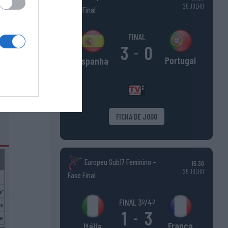
25 JULHO
Fase Final
FINAL
3
0
-
Portugal
Espanha
rio da
FICHA DE JOGO
Europeu Sub17 Feminino –
15:30
25 JULHO
Fase Final
FINAL 3º/4º
1
3
-
França
Itália