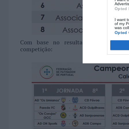
Advertis
Opted 
I want t
of my P
was col
Opted 
Com base no resultado do sorteio, 
competição: