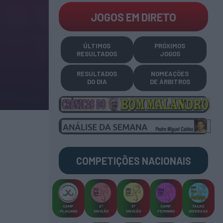
JOGOS EM DIRETO
ÚLTIMOS
PRÓXIMOS
RESULTADOS
JOGOS
RESULTADOS
NOMEAÇÕES
DO DIA
DE ÁRBITROS
COMPETIÇÕES
NACIONAIS
CAMP
.
2ª
3ª
CAMP
.
TAÇAS
PLACARD
DIVISÃO
DIVISÃO
FEMININO
DIVERSAS