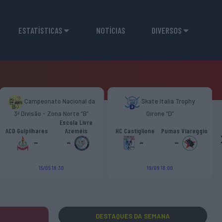
ESTATÍSTICAS
NOTÍCIAS
DIVERSOS
Campeonato Nacional da
Skate Italia Trophy
3ª Divisão - Zona Norte “B”
Girone “D”
Escola Livre
ACD Gulpilhares
Azeméis
HC Castiglione
Pumas Viareggio
-
-
-
-
15/05 18:30
19/09 18:00
DESTAQUES
DA SEMANA