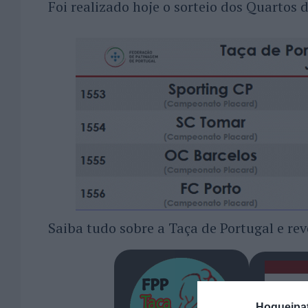
Foi realizado hoje o sorteio dos Quartos 
Saiba tudo sobre a Taça de Portugal e rev
Hoqueipat