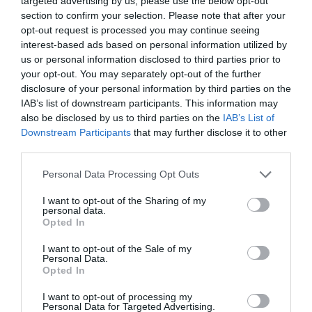
targeted advertising by us, please use the below opt-out
RESULTADOS
JOGOS
section to confirm your selection. Please note that after your
opt-out request is processed you may continue seeing
RESULTADOS
NOMEAÇÕES
interest-based ads based on personal information utilized by
DO DIA
DE ÁRBITROS
us or personal information disclosed to third parties prior to
your opt-out. You may separately opt-out of the further
disclosure of your personal information by third parties on the
IAB’s list of downstream participants. This information may
also be disclosed by us to third parties on the
IAB’s List of
Downstream Participants
that may further disclose it to other
third parties.
COMPETIÇÕES
NACIONAIS
Personal Data Processing Opt Outs
I want to opt-out of the Sharing of my
personal data.
CAMP
.
2ª
3ª
CAMP
.
TAÇAS
Opted In
PLACARD
DIVISÃO
DIVISÃO
FEMININO
DIVERSAS
I want to opt-out of the Sale of my
Personal Data.
Opted In
SUB-23
SUB-19
SUB-17
SUB-15
SUB-13
I want to opt-out of processing my
Personal Data for Targeted Advertising.
TODAS AS