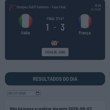
15:30
Europeu Sub17 Feminino – Fase Final
25 JULHO
FINAL 3º/4º
1
3
-
Itália
França
FICHA DE JOGO
RESULTADOS DO DIA
Não há jogos a realizar durante 2026-08-07.