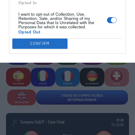
Opted In
COMPETIÇÕES
NACIONAIS
TORNEIOS 3x3
MASCULINO
MASTERS
I want to opt-out of Collection, Use,
Retention, Sale, and/or Sharing of my
Personal Data that Is Unrelated with the
Purposes for which it was collected.
COMPETIÇÕES INTERNACIONAIS
Opted Out
CONFIRM
WSE MEN
WSE WOMEN
WSE CUP
WSE CUP
WSE
CHAMPIONS
CHAMPIONS
MEN
WOMEN
TROPHY
ESPANHA
ITÁLIA
FRANÇA
ALEMANHA
SUÍÇA
TODAS AS COMPETIÇÕES
INTERNACIONAIS
INGLATERRA
21:30
Europeu Sub17 - Fase Final
25 JULHO