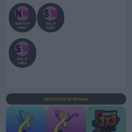
NORTE 1ª
SUL 1ª
FASE
FASE
SUL 2ª
FASE
DESTAQUES
DA SEMANA