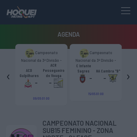
AGENDA
to
Campeonato
Campeonato
são -
Nacional da 3ª Divisão -
Nacional da 3ª Divisão -
Naci
s.
ACR
Zona Norte “B”
Zona Norte “B”
C Infante
A
émica
ACD
Pessegueiro
‹
›
Sagres
HA Cambra "B"
Gulp
o "B"
Gulpilhares
do Vouga
-
-
-
-
15/05 01:00
09/05 01:00
CAMPEONATO NACIONAL
SUB15 FEMININO - ZONA