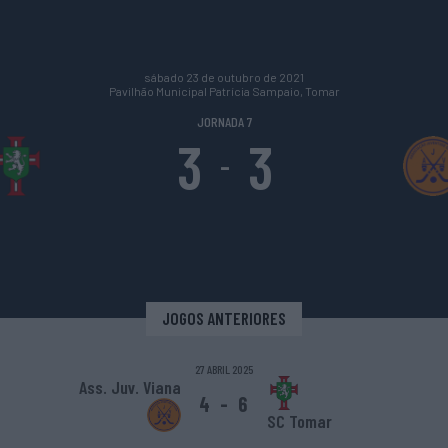
sábado 23 de outubro de 2021
Pavilhão Municipal Patrícia Sampaio, Tomar
JORNADA 7
3
3
-
JOGOS ANTERIORES
27 ABRIL 2025
Ass. Juv. Viana
4
-
6
SC Tomar