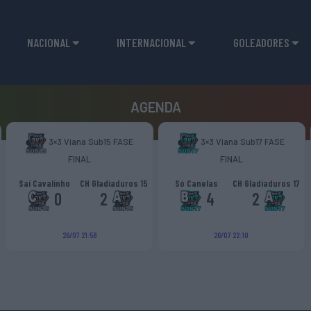
NACIONAL
INTERNACIONAL
GOLEADORES
AGENDA
3×3 Viana Sub15 FASE
3×3 Viana Sub17 FASE
FINAL
FINAL
Sai Cavalinho
CH Gladiaduros 15
Só Canelas
CH Gladiaduros 17
0
2
4
2
26/07 21:58
26/07 22:10