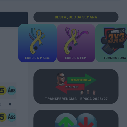
DESTAQUES
DA SEMANA
EURO U17 MASC.
EURO U17 FEM.
TORNEIOS 3x3
TRANSFERÊNCIAS - ÉPOCA 2026/27
0
0