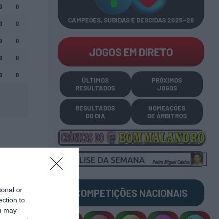
0
0
CAMPEÕES, SUBIDAS E DESCIDAS
2025-26
0
0
0
0
JOGOS EM DIRETO
0
0
0
0
ÚLTIMOS
PRÓXIMOS
RESULTADOS
JOGOS
RESULTADOS
NOMEAÇÕES
DO DIA
DE ÁRBITROS
sonal or
COMPETIÇÕES
NACIONAIS
ection to
ou may