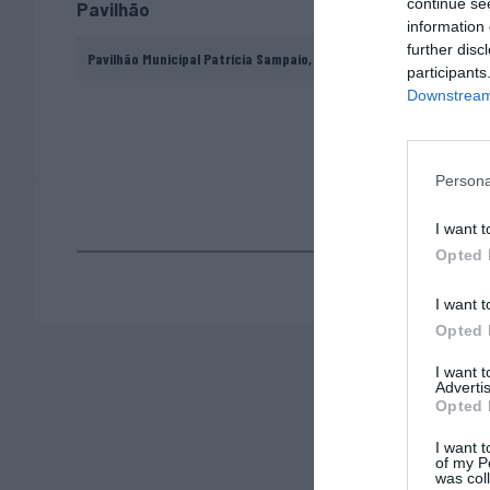
continue se
Pavilhão
information 
further disc
Pavilhão Municipal Patrícia Sampaio, Tomar
participants
Downstream 
Persona
I want t
Opted 
I want t
Opted 
I want 
Advertis
Opted 
I want t
of my P
was col