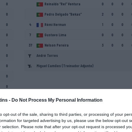
0
Reinaldo “Rei” Ventura
0
0
0
0
Pedro Delgado “Bekas”
2
0
0
0
4
Rémi Herman
1
0
0
0
7
Gustavo Lima
0
0
0
0
37
Nelson Pereira
3
0
0
0
André Torres
0
Miguel Camões (Treinador Adjunto)
0
0
ins -
Do Not Process My Personal Information
to opt-out of the sale, sharing to third parties, or processing of your per
formation for targeted advertising by us, please use the below opt-out s
r selection. Please note that after your opt-out request is processed y