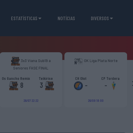
ESTATÍSTICAS
NOTÍCIAS
DIVERSOS
3x3 Viana Sub19 a
OK Liga Plata Norte
Seniores FASE FINAL
Os Gancho Remix
Teikirise
CH Olot
CP Tordera
8
3
-
-
26/07 22:22
26/09 18:00