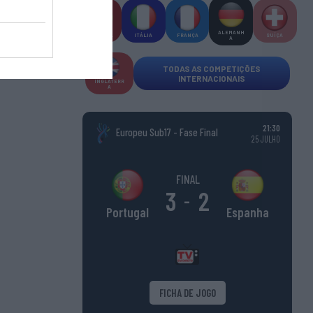
ALEMANH
ESPANHA
ITÁLIA
FRANÇA
SUÍÇA
A
TODAS AS COMPETIÇÕES
INTERNACIONAIS
INGLATERR
A
21:30
Europeu Sub17 - Fase Final
25 JULHO
FINAL
3
2
-
Espanha
Portugal
FICHA DE JOGO