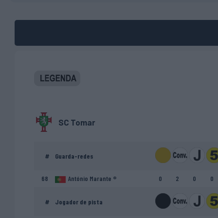
SC Tomar
#
Guarda-redes
68
António Marante ®
0
2
0
0
#
Jogador de pista