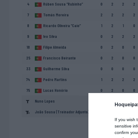
4
Rúben Sousa “Rubinho”
0
2
2
2
7
Tomás Moreira
2
2
2
2
8
Ricardo Oliveira “Caio”
1
2
1
0
9
Ivo Silva
0
2
2
2
18
Filipe Almeida
0
2
0
0
25
Francisco Beirante
0
2
0
0
33
Guilherme Silva
0
0
0
0
74
Pedro Martins
1
2
2
2
75
Lucas Honório
0
2
0
0
Nuno Lopes
Hoqueipat
João Sousa (Treinador Adjunto)
If you wish 
sensitive in
confirm you