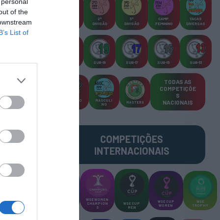
 personal
out of the
CAMP
.
2ª
3ª
CAMP
.
TAÇAS
 downstream
PLACARD
DIVISÃO
DIVISÃO
FEMININO
DIVERSAS
B’s List of
SUB-23
SUB-19
SUB-17
SUB-15
SUB-13
TODAS AS
COMPETIÇÕE
S
TORNEIO
MASCULI
NACIONAIS
MASTERS
S 3x3
NO
COMPETIÇÕES
INTERNACIONAIS
WSE MEN
WSE WOMEN
WSE CUP
WSE
CHAMPION
CHAMPION
WSE CUP
WOMEN
TROPHY
S
S
MEN