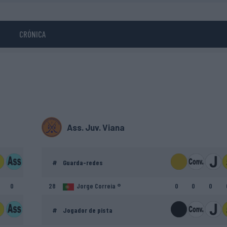
CRÓNICA
Ass. Juv. Viana
#
Guarda-redes
0
28
Jorge Correia ®
0
0
0
#
Jogador de pista