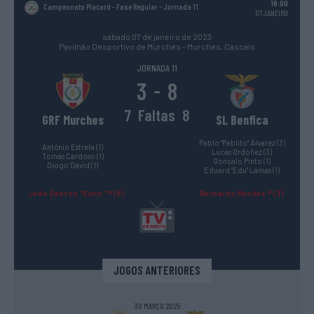
16:00
Campeonato Placard - Fase Regular
- Jornada 11
07 JANEIRO
sábado 07 de janeiro de 2023
Pavilhão Desportivo de Murches - Murches, Cascais
JORNADA 11
3
8
-
7
Faltas
8
GRF Murches
SL Benfica
Pablo "Pablito" Álvarez (3)
António Estrela (1)
Lucas Ordoñez (3)
Tomás Cardoso (1)
Gonçalo Pinto (1)
Diogo David (1)
Eduard "Edu" Lamas (1)
João Santos "Kuno" ® (8)
Bernardo Mendes ® (3)
JOGOS ANTERIORES
30 MARÇO 2025