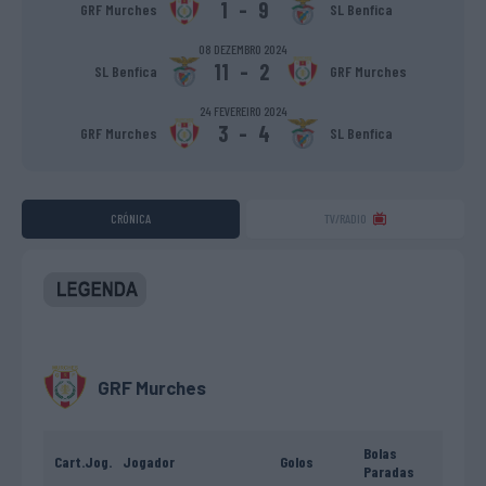
1
-
9
GRF Murches
SL Benfica
08 DEZEMBRO 2024
11
-
2
SL Benfica
GRF Murches
24 FEVEREIRO 2024
3
-
4
GRF Murches
SL Benfica
CRÓNICA
TV/RADIO
GRF Murches
Bolas
Cart.
Jog.
Jogador
Golos
Paradas