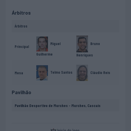
Árbitros
Árbitros
Bruno
Miguel
Principal
Guilherme
Henriques
Telmo Santos
Cláudio Reis
Mesa
Pavilhão
Pavilhão Desportivo de Murches - Murches, Cascais
Início do jogo.