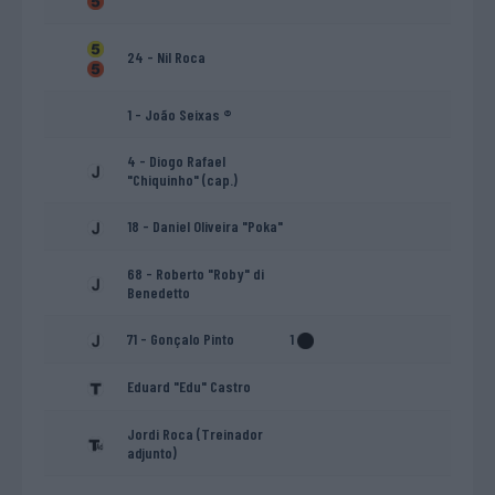
24 - Nil Roca
1 - João Seixas ®
4 - Diogo Rafael
"Chiquinho" (cap.)
18 - Daniel Oliveira "Poka"
68 - Roberto "Roby" di
Benedetto
71 - Gonçalo Pinto
1
Eduard "Edu" Castro
Jordi Roca (Treinador
adjunto)