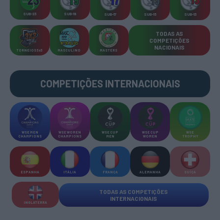
SUB-23
SUB-19
SUB-17
SUB-15
SUB-13
TODAS AS
COMPETIÇÕES
NACIONAIS
TORNEIOS 3x3
MASCULINO
MASTERS
COMPETIÇÕES INTERNACIONAIS
WSE MEN
WSE WOMEN
WSE CUP
WSE CUP
WSE
CHAMPIONS
CHAMPIONS
MEN
WOMEN
TROPHY
ESPANHA
ITÁLIA
FRANÇA
ALEMANHA
SUÍÇA
TODAS AS COMPETIÇÕES
INTERNACIONAIS
INGLATERRA