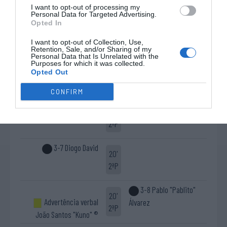
I want to opt-out of processing my
Personal Data for Targeted Advertising.
Cartão azul Pablo
Opted In
5'
2-6 Tomás Cardoso
"Pablito" Álvarez
2ªP
I want to opt-out of Collection, Use,
(livre direto)
Retention, Sale, and/or Sharing of my
Personal Data that Is Unrelated with the
Timeout SL Benfica
Purposes for which it was collected.
6'
Opted Out
2ªP
CONFIRM
2-7 Lucas Ordoñez
15'
2ªP
3-7 Diogo David
20'
2ªP
3-8 Pablo "Pablito"
20'
Advertência verbal
Álvarez
2ªP
João Santos "Kuno" ®