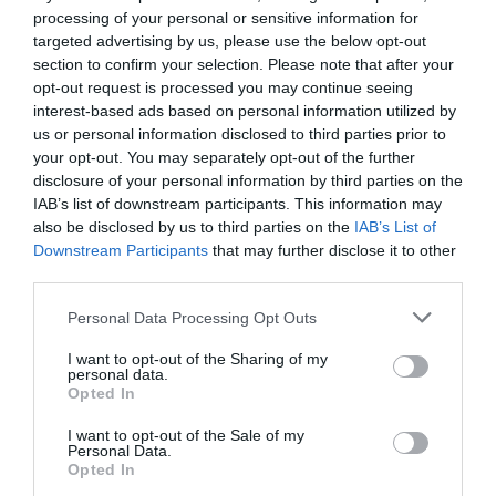
1-4 António Estrela
processing of your personal or sensitive information for
20'
Timeout SL Benfica
targeted advertising by us, please use the below opt-out
1ªP
section to confirm your selection. Please note that after your
opt-out request is processed you may continue seeing
Fim da 1ª parte.
interest-based ads based on personal information utilized by
us or personal information disclosed to third parties prior to
your opt-out. You may separately opt-out of the further
Início da 2ª parte.
disclosure of your personal information by third parties on the
IAB’s list of downstream participants. This information may
1-5 Pablo "Pablito"
1'
also be disclosed by us to third parties on the
IAB’s List of
Álvarez
2ªP
Downstream Participants
that may further disclose it to other
third parties.
Cartão azul António
4'
Personal Data Processing Opt Outs
Livre direto falhado
Estrela
2ªP
Pablo "Pablito" Álvarez
I want to opt-out of the Sharing of my
personal data.
Defesa de livre direto
Opted In
João Santos "Kuno" ®
I want to opt-out of the Sale of my
1-6 Eduard "Edu"
Personal Data.
5'
Opted In
Lamas (power play)
2ªP