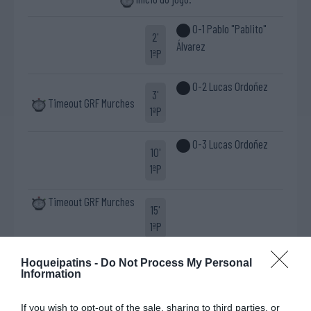
0-1 Pablo "Pablito"
2'
Álvarez
1ªP
0-2 Lucas Ordoñez
3'
Timeout GRF Murches
1ªP
0-3 Lucas Ordoñez
10'
1ªP
Timeout GRF Murches
15'
1ªP
0-4 Gonçalo Pinto
Hoqueipatins -
Do Not Process My Personal
18'
Information
1ªP
If you wish to opt-out of the sale, sharing to third parties, or