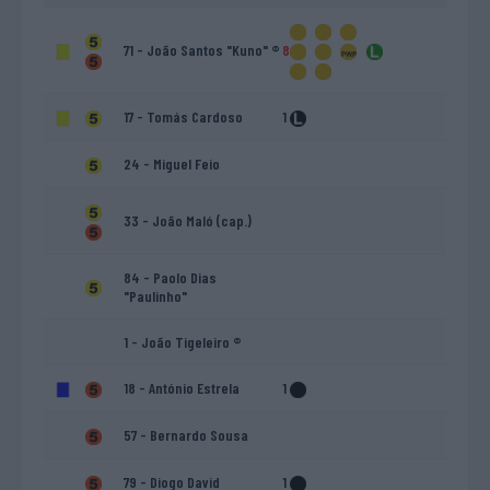
71 - João Santos "Kuno" ®
8
17 - Tomás Cardoso
1
24 - Miguel Feio
33 - João Maló (cap.)
84 - Paolo Dias
"Paulinho"
1 - João Tigeleiro ®
18 - António Estrela
1
57 - Bernardo Sousa
79 - Diogo David
1