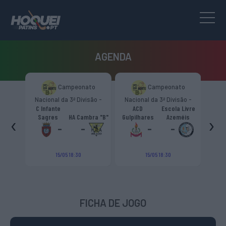
AGENDA
to
Campeonato
Campeonato
são -
Nacional da 3ª Divisão -
Nacional da 3ª Divisão -
T
CR
Zona Norte “B”
Zona Norte “B”
C Infante
ACD
Escola Livre
gueiro
‹
›
Sagres
HA Cambra "B"
Gulpilhares
Azeméis
HC Cas
ouga
-
-
-
-
15/05 18:30
15/05 18:30
FICHA DE JOGO