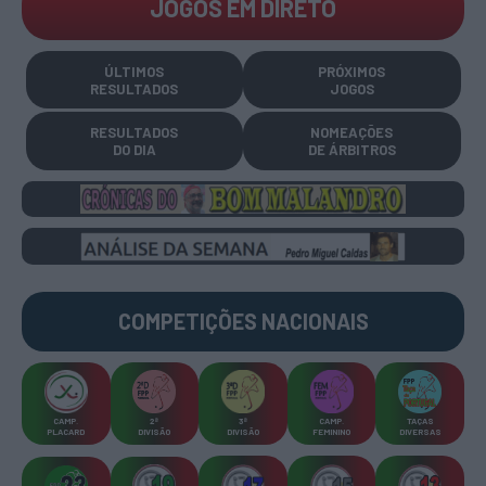
JOGOS EM DIRETO
ÚLTIMOS
PRÓXIMOS
RESULTADOS
JOGOS
RESULTADOS
NOMEAÇÕES
DO DIA
DE ÁRBITROS
COMPETIÇÕES
NACIONAIS
CAMP
.
2ª
3ª
CAMP
.
TAÇAS
PLACARD
DIVISÃO
DIVISÃO
FEMININO
DIVERSAS