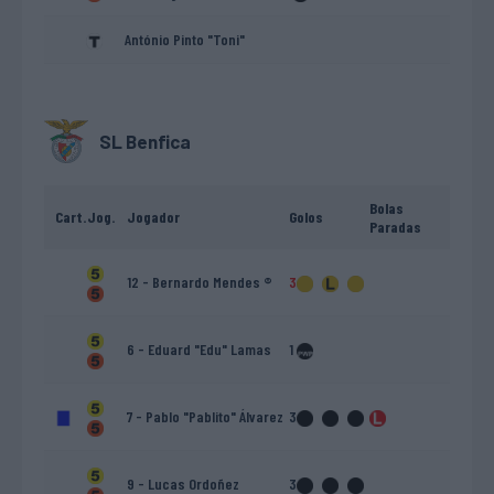
António Pinto "Toni"
SL Benfica
Bolas
Cart.
Jog.
Jogador
Golos
Paradas
12 - Bernardo Mendes ®
3
6 - Eduard "Edu" Lamas
1
7 - Pablo "Pablito" Álvarez
3
9 - Lucas Ordoñez
3