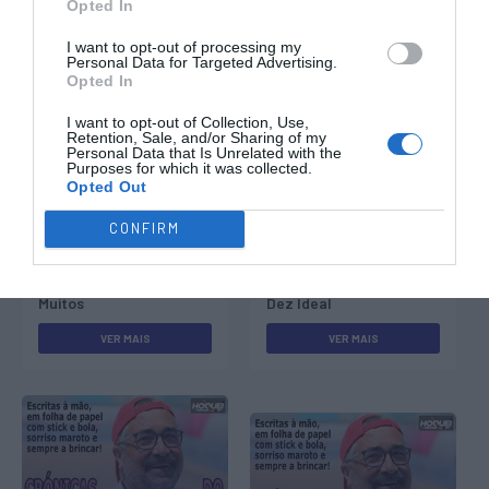
Opted In
I want to opt-out of processing my
Personal Data for Targeted Advertising.
Opted In
Outras Notícias
I want to opt-out of Collection, Use,
Retention, Sale, and/or Sharing of my
Personal Data that Is Unrelated with the
Purposes for which it was collected.
Opted Out
CONFIRM
Cinco de Cada e de
Muitos
Dez Ideal
VER MAIS
VER MAIS