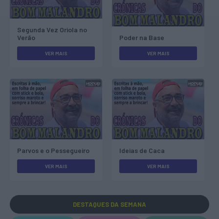
Segunda Vez Oriola no
Verão
Poder na Base
VER MAIS
VER MAIS
Parvos e o Pessegueiro
Ideias de Caca
VER MAIS
VER MAIS
DESTAQUES
DA SEMANA