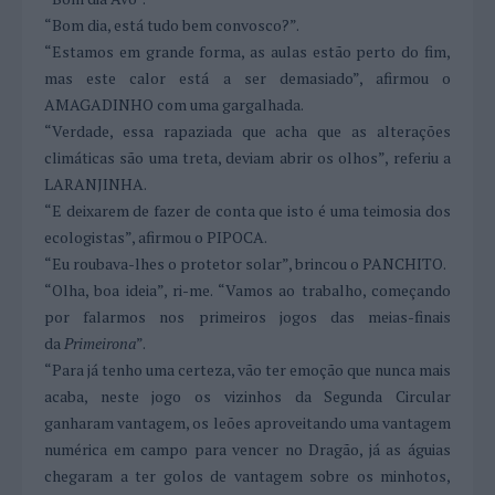
“Bom dia, está tudo bem convosco?”.
“Estamos em grande forma, as aulas estão perto do fim,
mas este calor está a ser demasiado”, afirmou o
AMAGADINHO com uma gargalhada.
“Verdade, essa rapaziada que acha que as alterações
climáticas são uma treta, deviam abrir os olhos”, referiu a
LARANJINHA.
“E deixarem de fazer de conta que isto é uma teimosia dos
ecologistas”, afirmou o PIPOCA.
“Eu roubava-lhes o protetor solar”, brincou o PANCHITO.
“Olha, boa ideia”, ri-me. “Vamos ao trabalho, começando
por falarmos nos primeiros jogos das meias-finais
da
Primeirona
”.
“Para já tenho uma certeza, vão ter emoção que nunca mais
acaba, neste jogo os vizinhos da Segunda Circular
ganharam vantagem, os leões aproveitando uma vantagem
numérica em campo para vencer no Dragão, já as águias
chegaram a ter golos de vantagem sobre os minhotos,