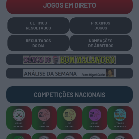
JOGOS EM DIRETO
ÚLTIMOS
PRÓXIMOS
RESULTADOS
JOGOS
RESULTADOS
NOMEAÇÕES
DO DIA
DE ÁRBITROS
COMPETIÇÕES
NACIONAIS
CAMP
.
2ª
3ª
CAMP
.
TAÇAS
PLACARD
DIVISÃO
DIVISÃO
FEMININO
DIVERSAS