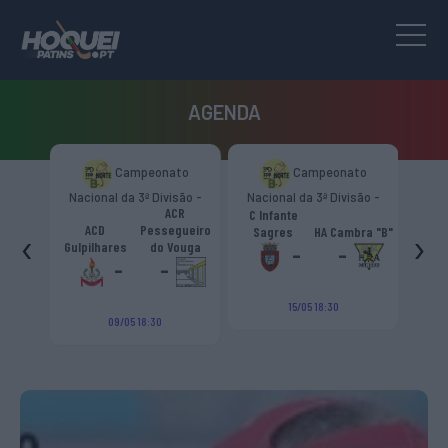
AGENDA
to
Campeonato
Campeonato
são -
Nacional da 3ª Divisão -
Nacional da 3ª Divisão -
Naci
s.
ACR
Zona Norte “B”
Zona Norte “B”
C Infante
A
émica
ACD
Pessegueiro
‹
›
Sagres
HA Cambra "B"
Gulp
o "B"
Gulpilhares
do Vouga
-
-
-
-
15/05 18:30
09/05 18:30