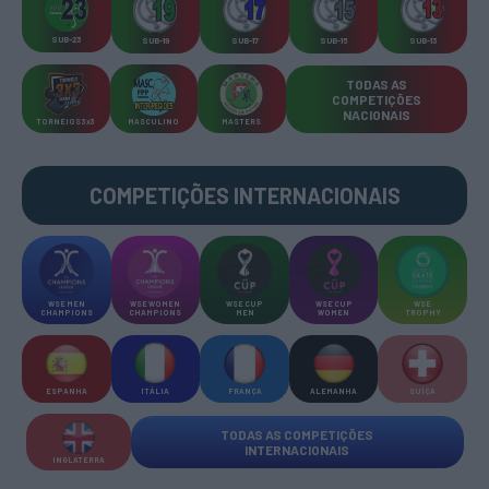
SUB-23
SUB-19
SUB-17
SUB-15
SUB-13
TODAS AS
COMPETIÇÕES
NACIONAIS
TORNEIOS 3x3
MASCULINO
MASTERS
COMPETIÇÕES INTERNACIONAIS
WSE MEN
WSE WOMEN
WSE CUP
WSE CUP
WSE
CHAMPIONS
CHAMPIONS
MEN
WOMEN
TROPHY
ESPANHA
ITÁLIA
FRANÇA
ALEMANHA
SUÍÇA
TODAS AS COMPETIÇÕES
INTERNACIONAIS
INGLATERRA