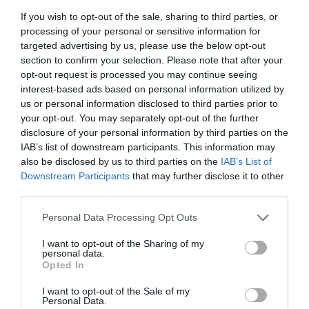
Marinhense x Oeiras (6-4) da
Segundona
, mais o Mealhada x
If you wish to opt-out of the sale, sharing to third parties, or
Vila Boa do Bispo (5-2), uma verdadeira final na
Terceirona
”,
processing of your personal or sensitive information for
afirmei eu.
targeted advertising by us, please use the below opt-out
“Para terminar tenho, da
Feminona
, o Benfica x
section to confirm your selection. Please note that after your
opt-out request is processed you may continue seeing
Sanjoanense (5-3), além do Sesimbra x Grândola (2-3)
interest-based ads based on personal information utilized by
da
Terceirona
”, concluiu o PIPOCA.
us or personal information disclosed to third parties prior to
“Só falta mesmo sabermos a ementa para hoje em Oriola”,
your opt-out. You may separately opt-out of the further
brincou a LARANJINHA.
disclosure of your personal information by third parties on the
“Durante a semana a Princesa fez um coelho no tacho, já
IAB’s list of downstream participants. This information may
comi a cabeça nessa altura, mas hoje o resto do bicho vai
also be disclosed by us to third parties on the
IAB’s List of
fazer companhia a um belo arroz malandrinho”.
Downstream Participants
that may further disclose it to other
third parties.
“Uma maravilha”, sublinharam os quatro.
“Sem dúvida, beijos e abraços e até 3ª feira”.
Personal Data Processing Opt Outs
“Adeus Avô”, despediram-se eles.
I want to opt-out of the Sharing of my
personal data.
Opted In
I want to opt-out of the Sale of my
Personal Data.
CRÓNICAS DO BOM MALANDRO