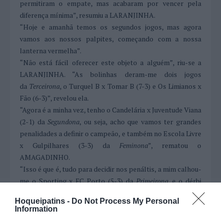
permitiram o empate, mas acabaram por vencer pela
diferença mínima”, resumiu a LARANJINHA.
“Hoje e amanhã temos os segundos jogos, mas agora
vamos aos nossos palpites, começando com a nossa
lanterna vermelha”.
“Não está fácil oferecer este objeto a alguém”, riu-se a
LARANJINHA. “As bolinhas deram-me dois jogos
da
Terceirona
, o Turquel B x Tomar B (7-3) e Os Limianos x
Fão (6-3)”, revelou ela.
“Agora é a minha vez, tenho o Candelária x Juventude Viana
(2-1) da
Segundona
, ou seja, acho que vamos ter grandes
penalidades a definir o campeão, e também no Escola Livre
x Gulpilhares (3-3) da
Feminona
”, rematou o
AMAGADINHO.
“Isso é que é, tudo para decidir nos penáltis, a mim calhou-
me o Sporting x FC Porto (5-3) da
Primeirona
, e o dérbi
madeirense da
Terceirona
, o Estreito x HC Madeira (5-3)”,
Hoqueipatins -
Do Not Process My Personal
finalizou o PANCHITO com um sorriso.
Information
“O sorteio não foi meu amigo esta semana, tenho o