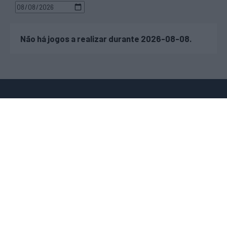
Não há jogos a realizar durante 2026-08-08.
JOGOS EM DIRETO
TRANSFERÊNCIAS
RESULTADOS
SUBIDAS E DESCIDAS
RESULTADOS DO DIA
ÉPOCAS ANTERIORES