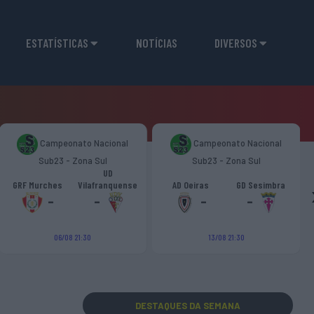
ESTATÍSTICAS
NOTÍCIAS
DIVERSOS
Campeonato Nacional
Campeonato Nacional
Sub23 - Zona Sul
Sub23 - Zona Sul
UD
GRF Murches
Vilafranquense
AD Oeiras
GD Sesimbra
-
-
-
-
06/08 21:30
13/08 21:30
DESTAQUES
DA SEMANA