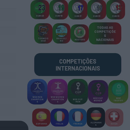
SUB-23
SUB-19
SUB-17
SUB-15
SUB-13
TODAS AS
COMPETIÇÕE
S
TORNEIO
MASCULI
NACIONAIS
MASTERS
S 3x3
NO
COMPETIÇÕES
INTERNACIONAIS
WSE MEN
WSE WOMEN
WSE CUP
WSE
CHAMPION
CHAMPION
WSE CUP
WOMEN
TROPHY
S
S
MEN
ALEMANH
ESPANHA
ITÁLIA
FRANÇA
SUÍÇA
A