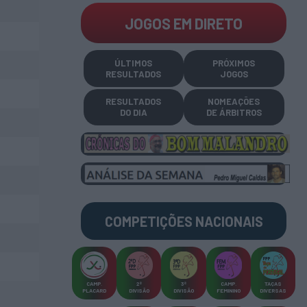
JOGOS EM DIRETO
ÚLTIMOS
PRÓXIMOS
RESULTADOS
JOGOS
RESULTADOS
NOMEAÇÕES
DO DIA
DE ÁRBITROS
COMPETIÇÕES
NACIONAIS
CAMP
.
2ª
3ª
CAMP
.
TAÇAS
PLACARD
DIVISÃO
DIVISÃO
FEMININO
DIVERSAS