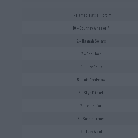
1 – Harriet “Hattie” Ford ®
10 – Courtney Wheeler ®
2 – Hannah Sollars
3 – Erin Lloyd
4 – Lucy Collis
5 – Lois Bradshaw
6 – Skye Mitchell
7 – Fari Safari
8 – Sophie French
9 – Lucy Wood