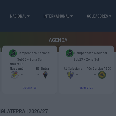
NACIONAL
INTERNACIONAL
GOLEADORES
AGENDA
Campeonato Nacional
Campeonato Nacional
Sub23 - Zona Sul
Sub23 - Zona Sul
Stuart HC
Massamá
HC Sintra
AJ Salesiana
"Os Corujas" GCC
-
-
-
-
06/08 21:30
06/08 21:30
NGLATERRA | 2026/27