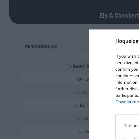
Ely & Chester
Hoqueipat
PERMANÊNCIAS
If you wish 
sensitive in
10 – Dorothy “Dottie” Thorogood ®
confirm you
continue se
50 – Lucy Wrigley ®
information 
further disc
60 – Sarah Moffett ®
participants
Downstream 
2 – Lily-Rose Chandler
3 – Hannah Barrow
Persona
18 – Sophie Eaton