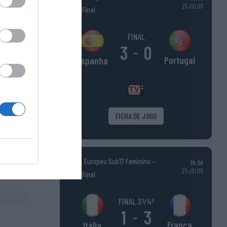
25 JULHO
Fase Final
FINAL
3
0
-
Portugal
Espanha
FICHA DE JOGO
Europeu Sub17 Feminino –
15:30
25 JULHO
Fase Final
FINAL 3º/4º
1
3
-
França
Itália