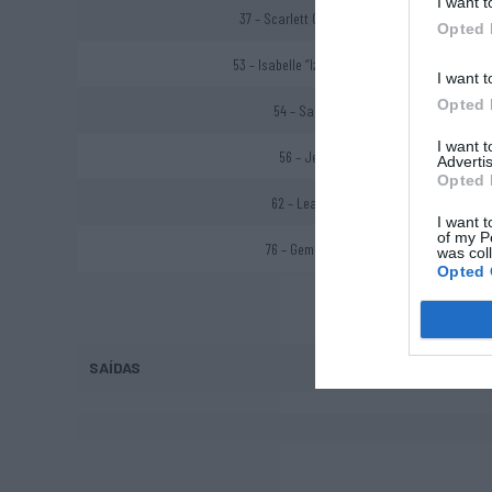
I want t
37 – Scarlett Courtenay-Barrow
Opted 
53 – Isabelle “Izzy” Jansen-Bhatti
I want t
Opted 
54 – Sarah Figredo
I want 
56 – Jenna Price
Advertis
Opted 
62 – Leah Isaacson
I want t
of my P
76 – Gemma Cannizzo
was col
Opted 
SAÍDAS