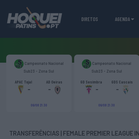
DIRETOS
AGENDA
Campeonato Nacional
Campeonato Nacional
Sub23 - Zona Sul
Sub23 - Zona Sul
‹
APAC Tojal
AD Oeiras
GD Sesimbra
GDS Cascais
-
-
-
-
06/08 21:30
06/08 21:30
TRANSFERÊNCIAS | FEMALE PREMIER LEAGUE I