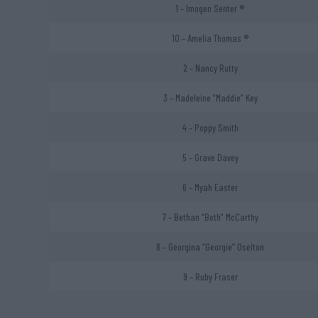
1 – Imogen Senter ®
10 – Amelia Thomas ®
2 – Nancy Rutty
3 – Madeleine “Maddie” Key
4 – Poppy Smith
5 – Grave Davey
6 – Myah Easter
7 – Bethan “Beth” McCarthy
8 – Georgina “Georgie” Oselton
9 – Ruby Fraser