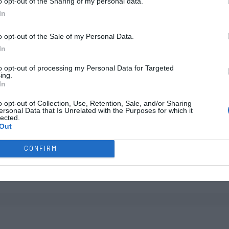
o opt-out of the Sharing of my personal data.
?
In
?
o opt-out of the Sale of my Personal Data.
In
?
to opt-out of processing my Personal Data for Targeted
?
ing.
In
?
o opt-out of Collection, Use, Retention, Sale, and/or Sharing
ersonal Data that Is Unrelated with the Purposes for which it
?
lected.
Out
CONFIRM