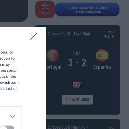
TODAS AS COMPETIÇÕES
INTERNACIONAIS
INGLATERR
A
21:30
Europeu Sub17 - Fase Final
25 JULHO
sonal or
FINAL
ection to
3
2
-
ou may
Espanha
Portugal
 personal
out of the
 downstream
B’s List of
FICHA DE JOGO
Europeu Sub17 Feminino –
19:30