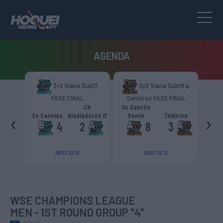
AGENDA
b15
3×3 Viana Sub17
3x3 Viana Sub19 a
FASE FINAL
Seniores FASE FINAL
Nac
H
CH
Os Gancho
aduros
‹
›
Só Canelas
Gladiaduros 17
Remix
Teikirise
APAC
5
4
2
8
3
26/07 22:10
26/07 22:22
WSE CHAMPIONS LEAGUE
MEN - 1ST ROUND GROUP "4"