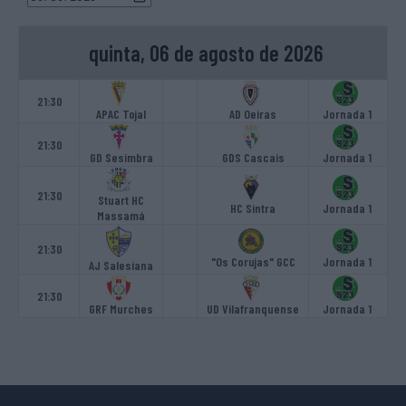
quinta, 06 de agosto de 2026
21:30
APAC Tojal
AD Oeiras
Jornada 1
21:30
GD Sesimbra
GDS Cascais
Jornada 1
21:30
Stuart HC
HC Sintra
Jornada 1
Massamá
21:30
"Os Corujas" GCC
Jornada 1
AJ Salesiana
21:30
GRF Murches
UD Vilafranquense
Jornada 1