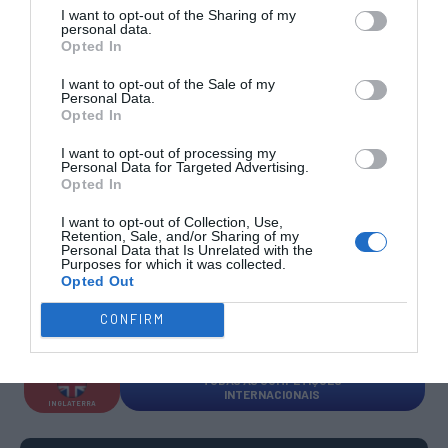
I want to opt-out of the Sharing of my
SUB-23
SUB-19
SUB-17
SUB-15
SUB-13
personal data.
Opted In
TODAS AS
COMPETIÇÕES
I want to opt-out of the Sale of my
NACIONAIS
TORNEIOS 3x3
MASCULINO
MASTERS
Personal Data.
Opted In
I want to opt-out of processing my
COMPETIÇÕES INTERNACIONAIS
Personal Data for Targeted Advertising.
Opted In
I want to opt-out of Collection, Use,
Retention, Sale, and/or Sharing of my
Personal Data that Is Unrelated with the
Purposes for which it was collected.
WSE MEN
WSE WOMEN
WSE CUP
WSE CUP
WSE
CHAMPIONS
CHAMPIONS
MEN
WOMEN
TROPHY
Opted Out
CONFIRM
ESPANHA
ITÁLIA
FRANÇA
ALEMANHA
SUÍÇA
TODAS AS COMPETIÇÕES
INTERNACIONAIS
INGLATERRA