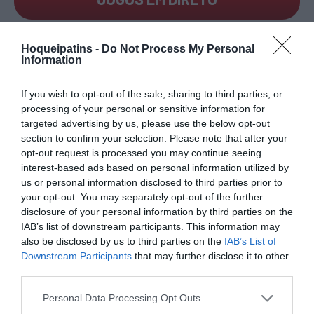
ÚLTIMOS
PRÓXIMOS
Hoqueipatins -
Do Not Process My Personal
RESULTADOS
JOGOS
Information
RESULTADOS
NOMEAÇÕES
DO DIA
DE ÁRBITROS
If you wish to opt-out of the sale, sharing to third parties, or
processing of your personal or sensitive information for
targeted advertising by us, please use the below opt-out
section to confirm your selection. Please note that after your
opt-out request is processed you may continue seeing
interest-based ads based on personal information utilized by
us or personal information disclosed to third parties prior to
your opt-out. You may separately opt-out of the further
COMPETIÇÕES
NACIONAIS
disclosure of your personal information by third parties on the
IAB’s list of downstream participants. This information may
also be disclosed by us to third parties on the
IAB’s List of
Downstream Participants
that may further disclose it to other
CAMP
.
2ª
3ª
CAMP
.
TAÇAS
third parties.
PLACARD
DIVISÃO
DIVISÃO
FEMININO
DIVERSAS
Personal Data Processing Opt Outs