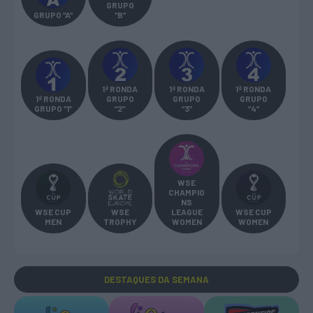
GRUPO
GRUPO “A”
“B”
1ª RONDA
1ª RONDA
1ª RONDA
1ª RONDA
GRUPO
GRUPO
GRUPO
GRUPO “1”
“2”
“3”
“4”
WSE
CHAMPIO
NS
WSE CUP
WSE
LEAGUE
WSE CUP
MEN
TROPHY
WOMEN
WOMEN
DESTAQUES
DA SEMANA