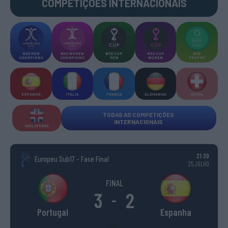
COMPETIÇÕES INTERNACIONAIS
WSE MEN
WSE WOMEN
WSE CUP
WSE CUP
WSE
CHAMPIONS
CHAMPIONS
MEN
WOMEN
TROPHY
ESPANHA
ITÁLIA
FRANÇA
ALEMANHA
SUÍÇA
TODAS AS COMPETIÇÕES
INTERNACIONAIS
INGLATERRA
21:30
Europeu Sub17 - Fase Final
25 JULHO
FINAL
3
2
-
Portugal
Espanha