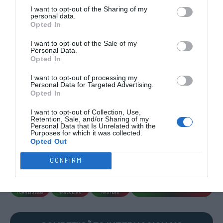
I want to opt-out of the Sharing of my
personal data.
Opted In
I want to opt-out of the Sale of my
Personal Data.
Opted In
COMPETIÇÕES
NACIONAIS
I want to opt-out of processing my
Personal Data for Targeted Advertising.
Opted In
I want to opt-out of Collection, Use,
CAMP
.
2ª
3ª
CAMP
.
TAÇAS
PLACARD
DIVISÃO
DIVISÃO
FEMININO
DIVERSAS
Retention, Sale, and/or Sharing of my
Personal Data that Is Unrelated with the
Purposes for which it was collected.
Opted Out
SUB-23
SUB-19
SUB-17
SUB-15
SUB-13
CONFIRM
TODAS AS
COMPETIÇÕES
NACIONAIS
TORNEIOS 3x3
MASCULINO
MASTERS