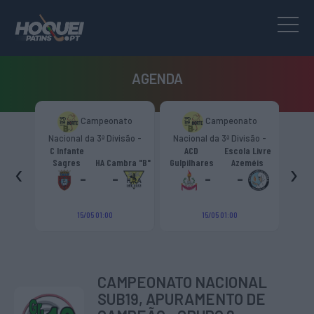
AGENDA
to
Campeonato
Campeonato
são -
Nacional da 3ª Divisão -
Nacional da 3ª Divisão -
T
CR
Zona Norte “B”
Zona Norte “B”
C Infante
ACD
Escola Livre
gueiro
‹
›
Sagres
HA Cambra "B"
Gulpilhares
Azeméis
HC Cas
ouga
-
-
-
-
15/05 01:00
15/05 01:00
CAMPEONATO NACIONAL
SUB19, APURAMENTO DE