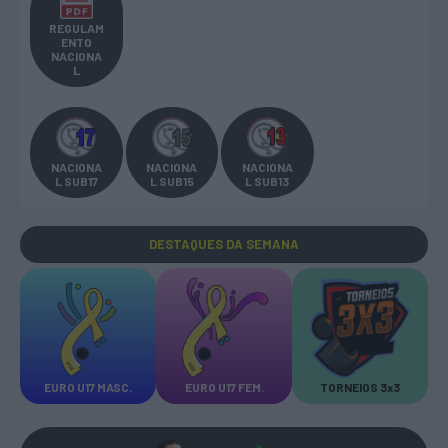
REGULAM
ENTO
NACIONA
L
NACIONA
NACIONA
NACIONA
L SUB17
L SUB15
L SUB13
DESTAQUES
DA SEMANA
EURO U17 MASC.
EURO U17 FEM.
TORNEIOS 3x3