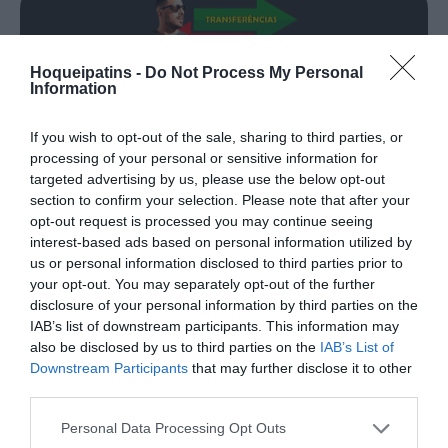
Hoqueipatins -
Do Not Process My Personal
TRANSFERÊNCIAS - ÉPOCA 2026/27
Information
If you wish to opt-out of the sale, sharing to third parties, or
processing of your personal or sensitive information for
targeted advertising by us, please use the below opt-out
section to confirm your selection. Please note that after your
opt-out request is processed you may continue seeing
CAMPEÕES, SUBIDAS E DESCIDAS
2025-26
interest-based ads based on personal information utilized by
us or personal information disclosed to third parties prior to
your opt-out. You may separately opt-out of the further
JOGOS EM DIRETO
disclosure of your personal information by third parties on the
IAB’s list of downstream participants. This information may
also be disclosed by us to third parties on the
IAB’s List of
ÚLTIMOS
PRÓXIMOS
RESULTADOS
JOGOS
Downstream Participants
that may further disclose it to other
third parties.
RESULTADOS
NOMEAÇÕES
DO DIA
DE ÁRBITROS
Personal Data Processing Opt Outs