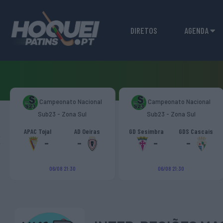
DIRETOS
AGENDA
Campeonato Nacional
Campeonato Nacional
Sub23 - Zona Sul
Sub23 - Zona Sul
‹
APAC Tojal
AD Oeiras
GD Sesimbra
GDS Cascais
-
-
-
-
06/08 21:30
06/08 21:30