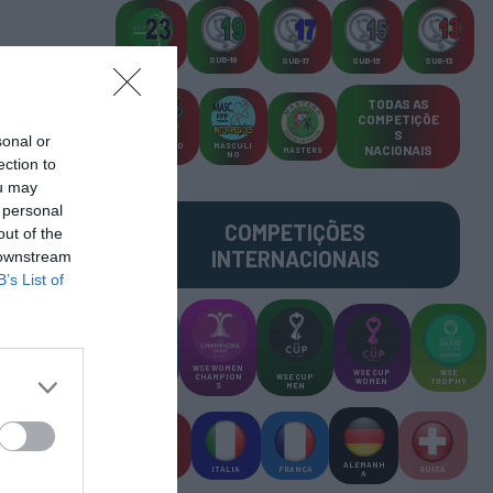
SUB-23
SUB-19
SUB-17
SUB-15
SUB-13
TODAS AS
COMPETIÇÕE
S
sonal or
TORNEIO
MASCULI
NACIONAIS
MASTERS
S 3x3
NO
ection to
ou may
 personal
COMPETIÇÕES
out of the
INTERNACIONAIS
 downstream
B’s List of
WSE MEN
WSE WOMEN
WSE CUP
WSE
CHAMPION
CHAMPION
WSE CUP
WOMEN
TROPHY
S
S
MEN
ALEMANH
ESPANHA
ITÁLIA
FRANÇA
SUÍÇA
A