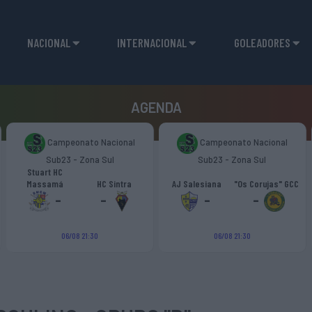
NACIONAL
INTERNACIONAL
GOLEADORES
AGENDA
Campeonato Nacional
Campeonato Nacional
Sub23 - Zona Sul
Sub23 - Zona Sul
Stuart HC
Massamá
HC Sintra
AJ Salesiana
"Os Corujas" GCC
-
-
-
-
06/08 21:30
06/08 21:30