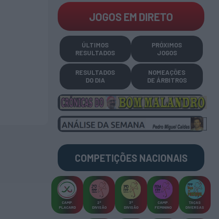
JOGOS EM DIRETO
ÚLTIMOS
PRÓXIMOS
RESULTADOS
JOGOS
RESULTADOS
NOMEAÇÕES
DO DIA
DE ÁRBITROS
COMPETIÇÕES
NACIONAIS
CAMP
.
2ª
3ª
CAMP
.
TAÇAS
PLACARD
DIVISÃO
DIVISÃO
FEMININO
DIVERSAS