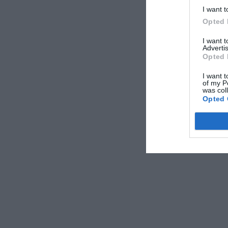
I want t
Opted 
I want 
Advertis
Opted 
I want t
of my P
was col
Opted 