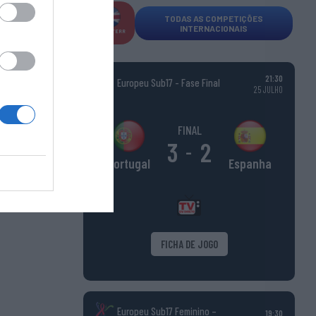
TODAS AS COMPETIÇÕES
INTERNACIONAIS
INGLATERR
A
21:30
Europeu Sub17 - Fase Final
25 JULHO
FINAL
3
2
-
Espanha
Portugal
FICHA DE JOGO
Europeu Sub17 Feminino –
19:30