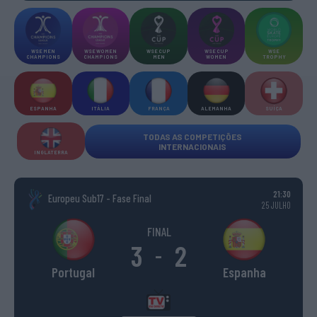
WSE MEN
WSE WOMEN
WSE CUP
WSE CUP
WSE
CHAMPIONS
CHAMPIONS
MEN
WOMEN
TROPHY
ESPANHA
ITÁLIA
FRANÇA
ALEMANHA
SUÍÇA
TODAS AS COMPETIÇÕES
INTERNACIONAIS
INGLATERRA
21:30
Europeu Sub17 - Fase Final
25 JULHO
FINAL
3
2
-
Portugal
Espanha