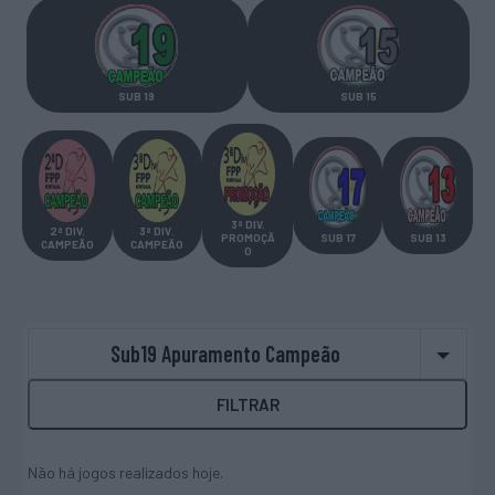
SUB 19
SUB 15
3ª DIV.
2ª DIV
.
3ª DIV
.
PROMOÇÃ
SUB 17
SUB 13
CAMPEÃO
CAMPEÃO
O
Sub19 Apuramento Campeão
FILTRAR
Não há jogos realizados hoje.