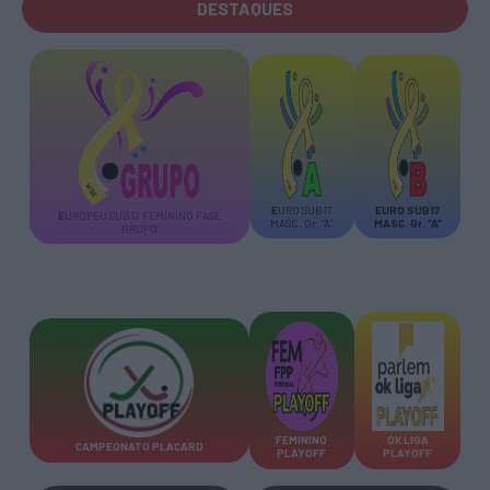
DESTAQUES
E
URO SUB17
E
URO SUB17
E
UROPEU SUB17 FEMININO FASE
MASC. Gr. “A”
MASC. Gr. “A”
GRUPO
FEMININO
OK LIGA
CAMPEONATO PLACARD
PLAYOFF
PLAYOFF