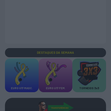
DESTAQUES
DA SEMANA
EURO U17 MASC.
EURO U17 FEM.
TORNEIOS 3x3