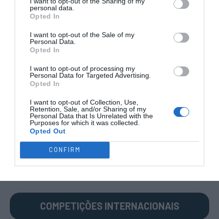
I want to opt-out of the Sharing of my
personal data.
Opted In
I want to opt-out of the Sale of my
Personal Data.
COMPETIÇÕES
NACIONAIS
Opted In
I want to opt-out of processing my
Personal Data for Targeted Advertising.
Opted In
CAMP
.
2ª
3ª
CAMP
.
TAÇAS
PLACARD
DIVISÃO
DIVISÃO
FEMININO
DIVERSAS
I want to opt-out of Collection, Use,
Retention, Sale, and/or Sharing of my
Personal Data that Is Unrelated with the
Purposes for which it was collected.
Opted Out
SUB-23
SUB-19
SUB-17
SUB-15
SUB-13
CONFIRM
TODAS AS
COMPETIÇÕES
NACIONAIS
TORNEIOS 3x3
MASCULINO
MASTERS
COMPETIÇÕES INTERNACIONAIS