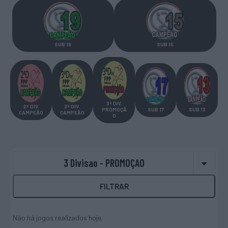
SUB 19
SUB 15
3ª DIV.
2ª DIV
.
3ª DIV
.
PROMOÇÃ
SUB 17
SUB 13
CAMPEÃO
CAMPEÃO
O
3 Divisao - PROMOÇAO
FILTRAR
Não há jogos realizados hoje.