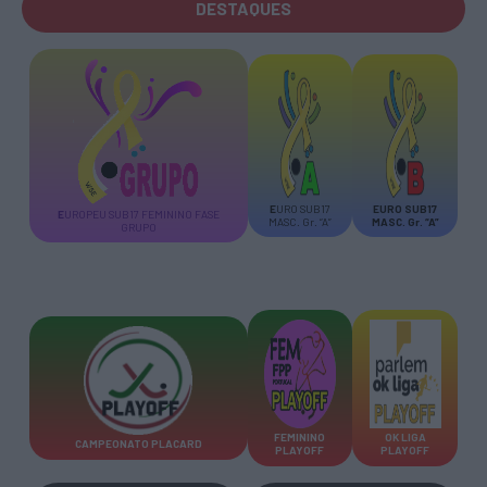
DESTAQUES
E
URO SUB17
E
URO SUB17
E
UROPEU SUB17 FEMININO FASE
MASC. Gr. “A”
MASC. Gr. “A”
GRUPO
FEMININO
OK LIGA
CAMPEONATO PLACARD
PLAYOFF
PLAYOFF