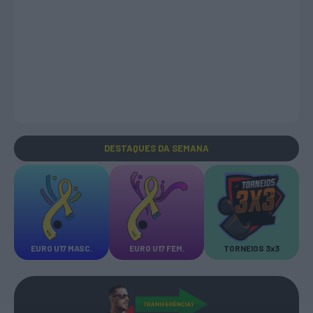
DESTAQUES
DA SEMANA
EURO U17 MASC.
EURO U17 FEM.
TORNEIOS 3x3