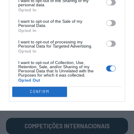
I want to opt-out of the Sharing of my
personal data.
Opted In
I want to opt-out of the Sale of my
Personal Data.
COMPETIÇÕES
NACIONAIS
Opted In
I want to opt-out of processing my
Personal Data for Targeted Advertising.
Opted In
CAMP
.
2ª
3ª
CAMP
.
TAÇAS
PLACARD
DIVISÃO
DIVISÃO
FEMININO
DIVERSAS
I want to opt-out of Collection, Use,
Retention, Sale, and/or Sharing of my
Personal Data that Is Unrelated with the
Purposes for which it was collected.
Opted Out
SUB-23
SUB-19
SUB-17
SUB-15
SUB-13
CONFIRM
TODAS AS
COMPETIÇÕES
NACIONAIS
TORNEIOS 3x3
MASCULINO
MASTERS
COMPETIÇÕES INTERNACIONAIS