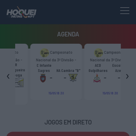
AGENDA
to
Campeonato
Campeonato
são -
Nacional da 3ª Divisão -
Nacional da 3ª Divisão -
CR
Zona Norte “B”
Zona Norte “B”
C Infante
ACD
Escola Livre
gueiro
‹
›
Sagres
HA Cambra "B"
Gulpilhares
Azeméis
HC Cas
ouga
-
-
-
-
15/05 18:30
15/05 18:30
JOGOS EM DIRETO