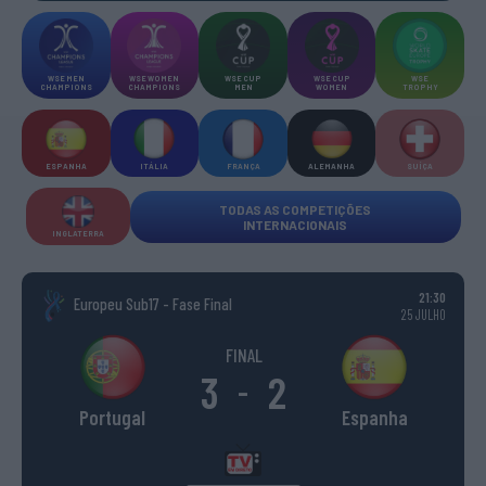
WSE MEN
WSE WOMEN
WSE CUP
WSE CUP
WSE
CHAMPIONS
CHAMPIONS
MEN
WOMEN
TROPHY
ESPANHA
ITÁLIA
FRANÇA
ALEMANHA
SUÍÇA
TODAS AS COMPETIÇÕES
INTERNACIONAIS
INGLATERRA
21:30
Europeu Sub17 - Fase Final
25 JULHO
FINAL
3
2
-
Portugal
Espanha