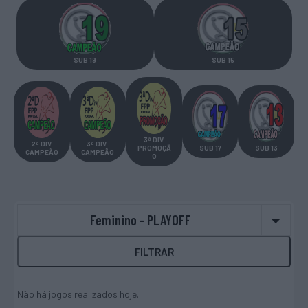
SUB 19
SUB 15
3ª DIV.
2ª DIV
.
3ª DIV
.
PROMOÇÃ
SUB 17
SUB 13
CAMPEÃO
CAMPEÃO
O
Feminino - PLAYOFF
FILTRAR
Não há jogos realizados hoje.