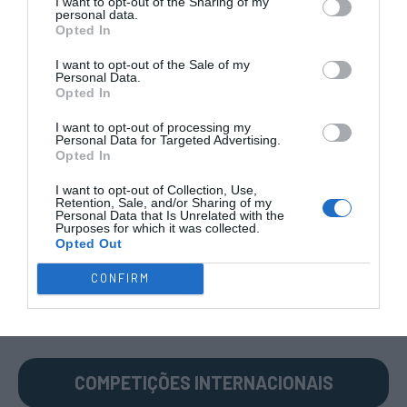
I want to opt-out of the Sharing of my
personal data.
Opted In
I want to opt-out of the Sale of my
Personal Data.
COMPETIÇÕES
NACIONAIS
Opted In
I want to opt-out of processing my
Personal Data for Targeted Advertising.
Opted In
CAMP
.
2ª
3ª
CAMP
.
TAÇAS
PLACARD
DIVISÃO
DIVISÃO
FEMININO
DIVERSAS
I want to opt-out of Collection, Use,
Retention, Sale, and/or Sharing of my
Personal Data that Is Unrelated with the
Purposes for which it was collected.
Opted Out
SUB-23
SUB-19
SUB-17
SUB-15
SUB-13
CONFIRM
TODAS AS
COMPETIÇÕES
NACIONAIS
TORNEIOS 3x3
MASCULINO
MASTERS
COMPETIÇÕES INTERNACIONAIS