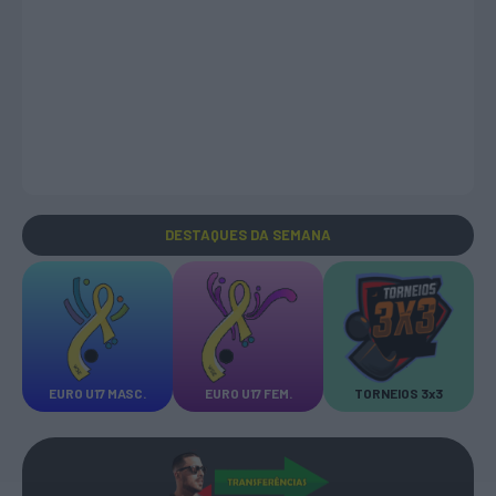
DESTAQUES
DA SEMANA
EURO U17 MASC.
EURO U17 FEM.
TORNEIOS 3x3