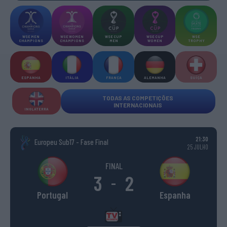
WSE MEN
WSE WOMEN
WSE CUP
WSE CUP
WSE
CHAMPIONS
CHAMPIONS
MEN
WOMEN
TROPHY
ESPANHA
ITÁLIA
FRANÇA
ALEMANHA
SUÍÇA
TODAS AS COMPETIÇÕES
INTERNACIONAIS
INGLATERRA
21:30
Europeu Sub17 - Fase Final
25 JULHO
FINAL
3
2
-
Portugal
Espanha