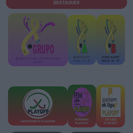
DESTAQUES
E
URO SUB17
E
URO SUB17
E
UROPEU SUB17 FEMININO FASE
MASC. Gr. “A”
MASC. Gr. “A”
GRUPO
FEMININO
OK LIGA
CAMPEONATO PLACARD
PLAYOFF
PLAYOFF