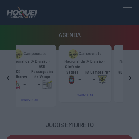
AGENDA
nato
Campeonato
Campeonato
ivisão -
Nacional da 3ª Divisão -
Nacional da 3ª Divisão -
ACR
“B”
Zona Norte “B”
Zona Norte “B”
C Infante
ACD
Escola Livre
segueiro
‹
›
Sagres
HA Cambra "B"
Gulpilhares
Azeméis
HC 
o Vouga
-
-
-
-
-
15/05 18:30
15/05 18:30
0
JOGOS EM DIRETO