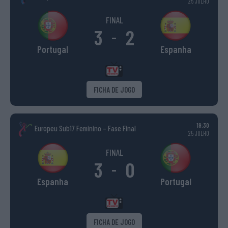
25 JULHO
FINAL
3
2
-
Portugal
Espanha
FICHA DE JOGO
19:30
Europeu Sub17 Feminino – Fase Final
25 JULHO
FINAL
3
0
-
Espanha
Portugal
FICHA DE JOGO