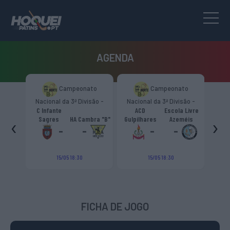
AGENDA
Campeonato
Campeonato
 -
Nacional da 3ª Divisão -
Nacional da 3ª Divisão -
Tro
Zona Norte “B”
Zona Norte “B”
C Infante
ACD
Escola Livre
iro
‹
›
Sagres
HA Cambra "B"
Gulpilhares
Azeméis
HC Castig
ga
-
-
-
-
15/05 18:30
15/05 18:30
FICHA DE JOGO