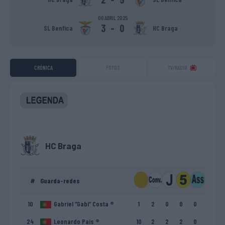
06 ABRIL 2025
3
-
0
SL Benfica
HC Braga
CRÓNICA
FOTOS
TV/RADIO
HC Braga
#
Guarda-redes
10
Gabriel “Gabi” Costa ®
1
2
0
0
0
24
Leonardo Pais ®
10
2
2
2
0