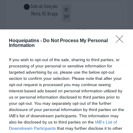
Golo de Gonçalo
19'
Meira, HC Braga
1ªP
Timeout pedido por
19'
SL Benfica
Hoqueipatins -
Do Not Process My Personal
1ªP
Information
Penálti falhado por
21'
If you wish to opt-out of the sale, sharing to third parties, or
Defesa de penálti de
Vítor Hugo, HC Braga
1ªP
processing of your personal or sensitive information for
Pedro Henriques ®, SL
targeted advertising by us, please use the below opt-out
Benfica
section to confirm your selection. Please note that after your
opt-out request is processed you may continue seeing
Timeout pedido por
25'
interest-based ads based on personal information utilized by
HC Braga
us or personal information disclosed to third parties prior to
1ªP
your opt-out. You may separately opt-out of the further
disclosure of your personal information by third parties on the
Fim da 1ª parte.
IAB’s list of downstream participants. This information may
also be disclosed by us to third parties on the
IAB’s List of
Downstream Participants
that may further disclose it to other
Início da 2ª parte.