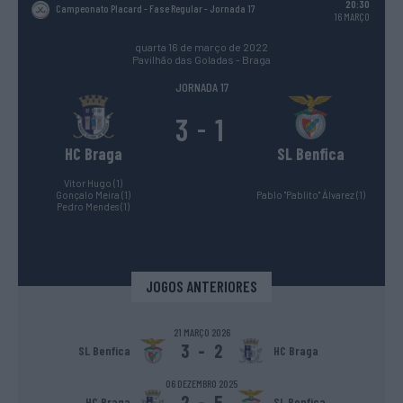
20:30
Campeonato Placard - Fase Regular
- Jornada 17
16 MARÇO
quarta 16 de março de 2022
Pavilhão das Goladas - Braga
JORNADA 17
3
1
-
HC Braga
SL Benfica
Vítor Hugo (1)
Gonçalo Meira (1)
Pablo "Pablito" Álvarez (1)
Pedro Mendes (1)
JOGOS ANTERIORES
21 MARÇO 2026
3
-
2
SL Benfica
HC Braga
06 DEZEMBRO 2025
2
-
5
HC Braga
SL Benfica