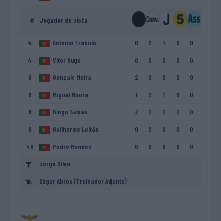
#
Jogador de pista
4
António Trabulo
0
2
1
0
0
4
Vítor Hugo
0
0
0
0
0
6
Gonçalo Meira
2
2
2
2
0
6
Miguel Moura
1
2
1
0
0
8
Diogo Seixas
2
2
2
2
0
9
Guilherme Leitão
0
2
0
0
0
49
Pedro Mendes
0
0
0
0
0
Jorge Silva
Edgar Abreu (Treinador Adjunto)