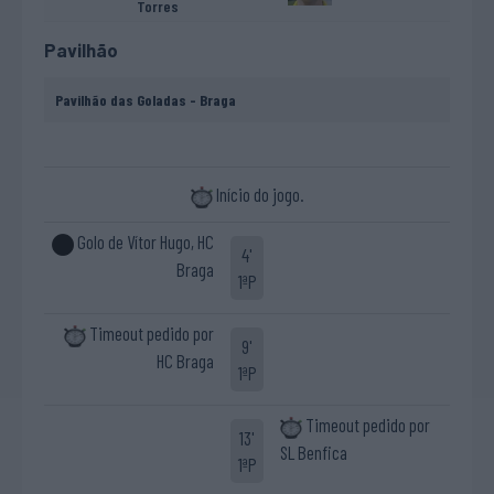
Torres
Pavilhão
Pavilhão das Goladas - Braga
Início do jogo.
Golo de Vítor Hugo, HC
4'
Braga
1ªP
Timeout pedido por
9'
HC Braga
1ªP
Timeout pedido por
13'
SL Benfica
1ªP