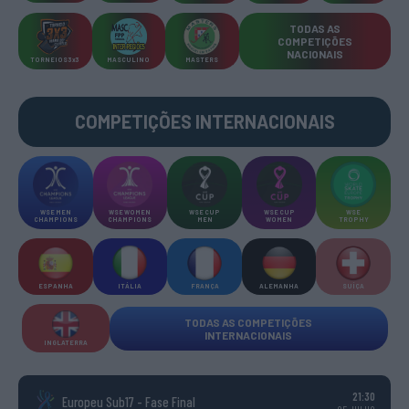
TODAS AS
COMPETIÇÕES
NACIONAIS
TORNEIOS 3x3
MASCULINO
MASTERS
COMPETIÇÕES INTERNACIONAIS
WSE MEN
WSE WOMEN
WSE CUP
WSE CUP
WSE
CHAMPIONS
CHAMPIONS
MEN
WOMEN
TROPHY
ESPANHA
ITÁLIA
FRANÇA
ALEMANHA
SUÍÇA
TODAS AS COMPETIÇÕES
INTERNACIONAIS
INGLATERRA
21:30
Europeu Sub17 - Fase Final