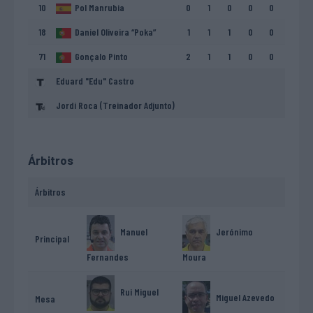
10
Pol Manrubia
0
1
0
0
0
18
Daniel Oliveira “Poka”
1
1
1
0
0
71
Gonçalo Pinto
2
1
1
0
0
Eduard "Edu" Castro
Jordi Roca (Treinador Adjunto)
Árbitros
Árbitros
Manuel
Jerónimo
Principal
Fernandes
Moura
Rui Miguel
Miguel Azevedo
Mesa