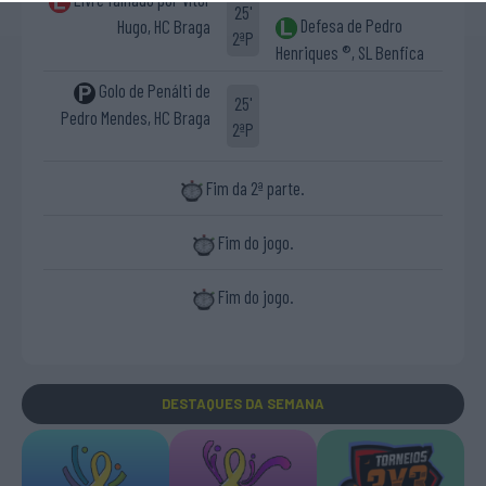
25'
Defesa de Pedro
Hugo, HC Braga
2ªP
Henriques ®, SL Benfica
Golo de Penálti de
25'
Pedro Mendes, HC Braga
2ªP
Fim da 2ª parte.
Fim do jogo.
Fim do jogo.
DESTAQUES
DA SEMANA