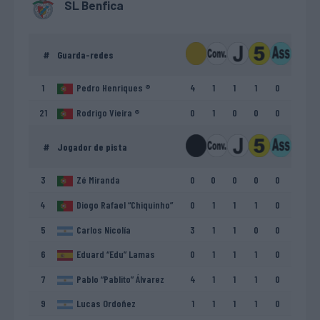
SL Benfica
#
Guarda-redes
1
Pedro Henriques ®
4
1
1
1
0
21
Rodrigo Vieira ®
0
1
0
0
0
#
Jogador de pista
3
Zé Miranda
0
0
0
0
0
4
Diogo Rafael “Chiquinho”
0
1
1
1
0
5
Carlos Nicolía
3
1
1
0
0
6
Eduard “Edu” Lamas
0
1
1
1
0
7
Pablo “Pablito” Álvarez
4
1
1
1
0
9
Lucas Ordoñez
1
1
1
1
0