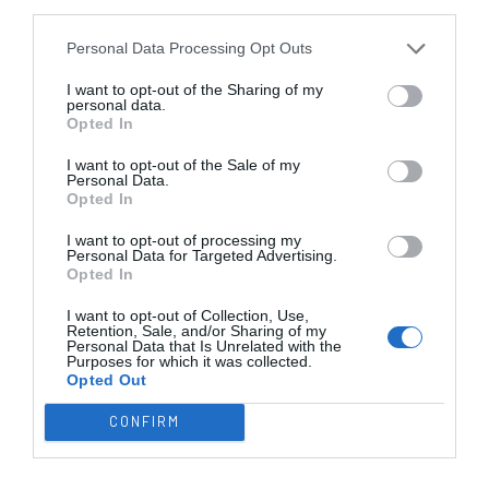
third parties.
Advertência verbal
1'
Personal Data Processing Opt Outs
para Gonçalo Meira, HC
2ªP
Braga
I want to opt-out of the Sharing of my
personal data.
Timeout pedido por
Opted In
7'
HC Braga
2ªP
I want to opt-out of the Sale of my
Personal Data.
Opted In
Golo de Pablo
15'
"Pablito" Álvarez, SL
I want to opt-out of processing my
2ªP
Personal Data for Targeted Advertising.
Benfica
Opted In
Timeout pedido por
I want to opt-out of Collection, Use,
15'
Retention, Sale, and/or Sharing of my
SL Benfica
2ªP
Personal Data that Is Unrelated with the
Purposes for which it was collected.
Opted Out
Cartão azul para
25'
Eduard "Edu" Lamas, SL
CONFIRM
2ªP
Benfica
Livre falhado por Vítor