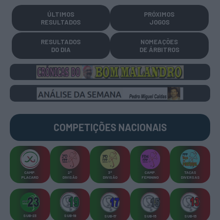
ÚLTIMOS
PRÓXIMOS
RESULTADOS
JOGOS
RESULTADOS
NOMEAÇÕES
DO DIA
DE ÁRBITROS
COMPETIÇÕES
NACIONAIS
CAMP
.
2ª
3ª
CAMP
.
TAÇAS
PLACARD
DIVISÃO
DIVISÃO
FEMININO
DIVERSAS
SUB-23
SUB-19
SUB-17
SUB-15
SUB-13