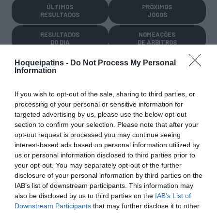
ÚLTIMOS
PRÓXIMOS
RESULTADOS
JOGOS
RESULTADOS
NOMEAÇÕES
DO DIA
DE ÁRBITROS
Hoqueipatins -
Do Not Process My Personal
Information
If you wish to opt-out of the sale, sharing to third parties, or
processing of your personal or sensitive information for
targeted advertising by us, please use the below opt-out
COMPETIÇÕES
NACIONAIS
section to confirm your selection. Please note that after your
opt-out request is processed you may continue seeing
interest-based ads based on personal information utilized by
us or personal information disclosed to third parties prior to
CAMP
.
2ª
3ª
CAMP
.
TAÇAS
your opt-out. You may separately opt-out of the further
PLACARD
DIVISÃO
DIVISÃO
FEMININO
DIVERSAS
disclosure of your personal information by third parties on the
IAB’s list of downstream participants. This information may
also be disclosed by us to third parties on the
IAB’s List of
Downstream Participants
that may further disclose it to other
SUB-23
SUB-19
SUB-17
SUB-15
SUB-13
third parties.