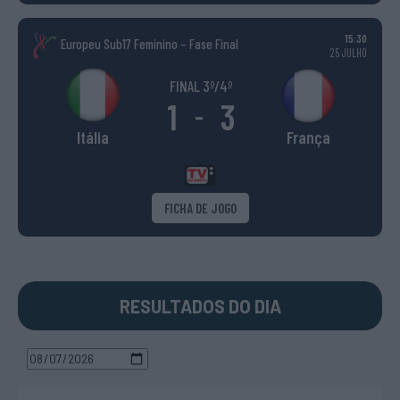
15:30
Europeu Sub17 Feminino – Fase Final
25 JULHO
FINAL 3º/4º
1
3
-
Itália
França
FICHA DE JOGO
RESULTADOS DO DIA