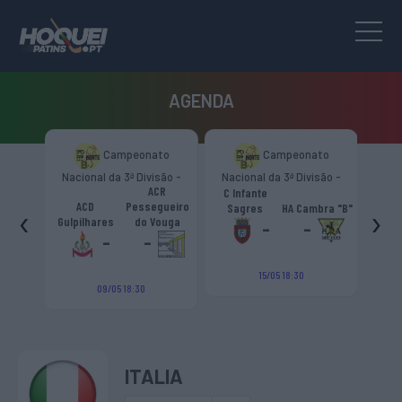
AGENDA
to
Campeonato
Campeonato
são -
Nacional da 3ª Divisão -
Nacional da 3ª Divisão -
Naci
s.
ACR
Zona Norte “B”
Zona Norte “B”
C Infante
A
émica
ACD
Pessegueiro
‹
›
Sagres
HA Cambra "B"
Gulp
o "B"
Gulpilhares
do Vouga
-
-
-
-
15/05 18:30
09/05 18:30
ITALIA