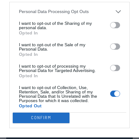
TODAS AS
COMPETIÇÕES
Personal Data Processing Opt Outs
NACIONAIS
TORNEIOS 3x3
MASCULINO
MASTERS
I want to opt-out of the Sharing of my
personal data.
Opted In
COMPETIÇÕES INTERNACIONAIS
I want to opt-out of the Sale of my
Personal Data.
Opted In
I want to opt-out of processing my
WSE MEN
WSE WOMEN
WSE CUP
WSE CUP
WSE
Personal Data for Targeted Advertising.
CHAMPIONS
CHAMPIONS
MEN
WOMEN
TROPHY
Opted In
I want to opt-out of Collection, Use,
Retention, Sale, and/or Sharing of my
ESPANHA
ITÁLIA
FRANÇA
ALEMANHA
SUÍÇA
Personal Data that Is Unrelated with the
Purposes for which it was collected.
TODAS AS COMPETIÇÕES
Opted Out
INTERNACIONAIS
INGLATERRA
CONFIRM
21:30
Europeu Sub17 - Fase Final
25 JULHO