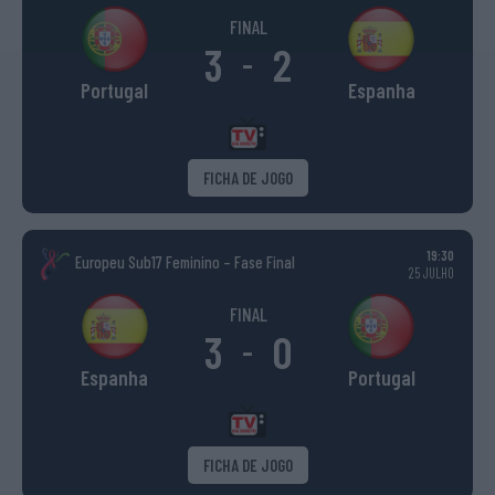
FINAL
3
2
-
Portugal
Espanha
FICHA DE JOGO
19:30
Europeu Sub17 Feminino – Fase Final
25 JULHO
FINAL
3
0
-
Espanha
Portugal
FICHA DE JOGO