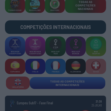
TODAS AS
COMPETIÇÕES
NACIONAIS
TORNEIOS 3x3
MASCULINO
MASTERS
COMPETIÇÕES INTERNACIONAIS
WSE MEN
WSE WOMEN
WSE CUP
WSE CUP
WSE
CHAMPIONS
CHAMPIONS
MEN
WOMEN
TROPHY
ESPANHA
ITÁLIA
FRANÇA
ALEMANHA
SUÍÇA
TODAS AS COMPETIÇÕES
INTERNACIONAIS
INGLATERRA
21:30
Europeu Sub17 - Fase Final
25 JULHO