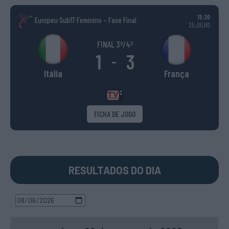
15:30
Europeu Sub17 Feminino – Fase Final
25 JULHO
FINAL 3º/4º
1
3
-
Itália
França
FICHA DE JOGO
RESULTADOS DO DIA