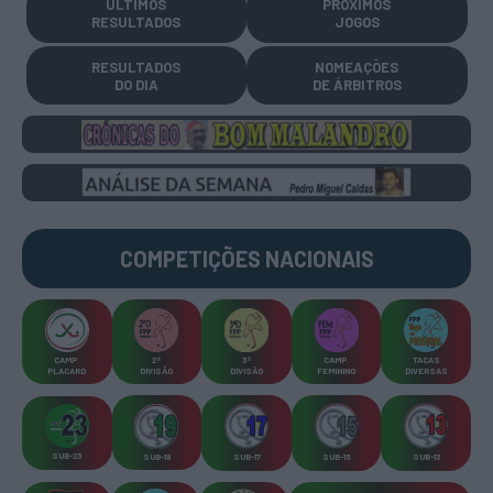
ÚLTIMOS
PRÓXIMOS
RESULTADOS
JOGOS
RESULTADOS
NOMEAÇÕES
DO DIA
DE ÁRBITROS
COMPETIÇÕES
NACIONAIS
CAMP
.
2ª
3ª
CAMP
.
TAÇAS
PLACARD
DIVISÃO
DIVISÃO
FEMININO
DIVERSAS
SUB-23
SUB-19
SUB-17
SUB-15
SUB-13