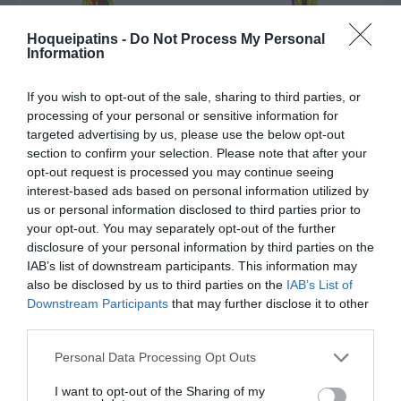
Juventude Pacense "B"
HC Marco
Hoqueipatins -
Do Not Process My Personal
Information
DOMINGO, 10 DE JANEIRO DE 2027
If you wish to opt-out of the sale, sharing to third parties, or
CAMPEONATO NACIONAL DA 3ª DIVISÃO - ZONA NORTE "A"
processing of your personal or sensitive information for
targeted advertising by us, please use the below opt-out
18:00
section to confirm your selection. Please note that after your
opt-out request is processed you may continue seeing
JORNADA 9
interest-based ads based on personal information utilized by
us or personal information disclosed to third parties prior to
your opt-out. You may separately opt-out of the further
HC Marco
HC Maia
disclosure of your personal information by third parties on the
IAB’s list of downstream participants. This information may
DOMINGO, 13 DE DEZEMBRO DE 2026
also be disclosed by us to third parties on the
IAB’s List of
Downstream Participants
that may further disclose it to other
CAMPEONATO NACIONAL DA 3ª DIVISÃO - ZONA NORTE "A"
third parties.
18:00
Personal Data Processing Opt Outs
JORNADA 8
I want to opt-out of the Sharing of my