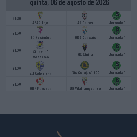
quinta, 06 de agosto de 2026
21:30
APAC Tojal
AD Oeiras
Jornada 1
21:30
GD Sesimbra
GDS Cascais
Jornada 1
21:30
Stuart HC
HC Sintra
Jornada 1
Massamá
21:30
"Os Corujas" GCC
Jornada 1
AJ Salesiana
21:30
GRF Murches
UD Vilafranquense
Jornada 1