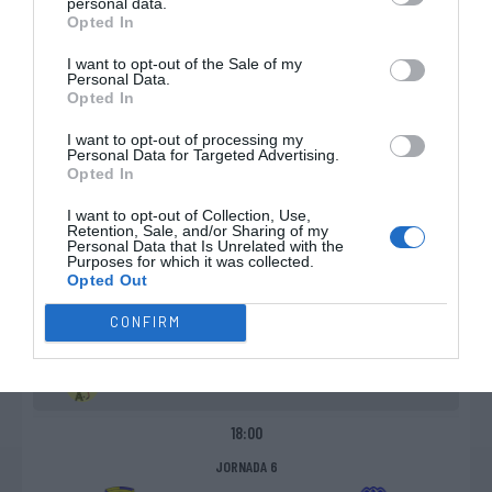
personal data.
Opted In
HC Marco
CAR Taipense
I want to opt-out of the Sale of my
Personal Data.
TERÇA, 08 DE DEZEMBRO DE 2026
Opted In
CAMPEONATO NACIONAL DA 3ª DIVISÃO - ZONA NORTE "A"
I want to opt-out of processing my
Personal Data for Targeted Advertising.
Opted In
18:00
I want to opt-out of Collection, Use,
JORNADA 7
Retention, Sale, and/or Sharing of my
Personal Data that Is Unrelated with the
Purposes for which it was collected.
Opted Out
HC Braga "B"
HC Marco
CONFIRM
DOMINGO, 06 DE DEZEMBRO DE 2026
CAMPEONATO NACIONAL DA 3ª DIVISÃO - ZONA NORTE "A"
18:00
JORNADA 6