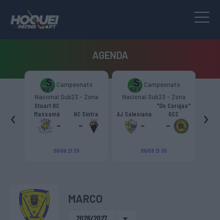
AGENDA
ato
Campeonato
Campeonato
 Zona
Nacional Sub23 - Zona
Nacional Sub23 - Zona
Na
Sul
Sul
"Os Corujas"
UD
‹
›
Sintra
AJ Salesiana
GCC
GRF Murches
Vilafranquense
AD
-
-
-
-
06/08 21:30
06/08 21:30
MARCO
2026/2027