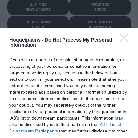
ÚLTIMOS
PRÓXIMOS
RESULTADOS
JOGOS
RESULTADOS
NOMEAÇÕES
DO DIA
DE ÁRBITROS
Hoqueipatins -
Do Not Process My Personal
Information
If you wish to opt-out of the sale, sharing to third parties, or
processing of your personal or sensitive information for
targeted advertising by us, please use the below opt-out
COMPETIÇÕES
NACIONAIS
section to confirm your selection. Please note that after your
opt-out request is processed you may continue seeing
interest-based ads based on personal information utilized by
us or personal information disclosed to third parties prior to
CAMP
.
2ª
3ª
CAMP
.
TAÇAS
your opt-out. You may separately opt-out of the further
PLACARD
DIVISÃO
DIVISÃO
FEMININO
DIVERSAS
disclosure of your personal information by third parties on the
IAB’s list of downstream participants. This information may
also be disclosed by us to third parties on the
IAB’s List of
Downstream Participants
that may further disclose it to other
SUB-23
SUB-19
SUB-17
SUB-15
SUB-13
third parties.