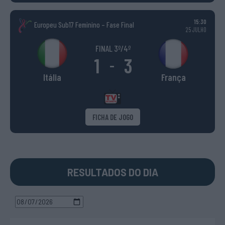
15:30
Europeu Sub17 Feminino – Fase Final
25 JULHO
FINAL 3º/4º
1
3
-
Itália
França
FICHA DE JOGO
RESULTADOS DO DIA