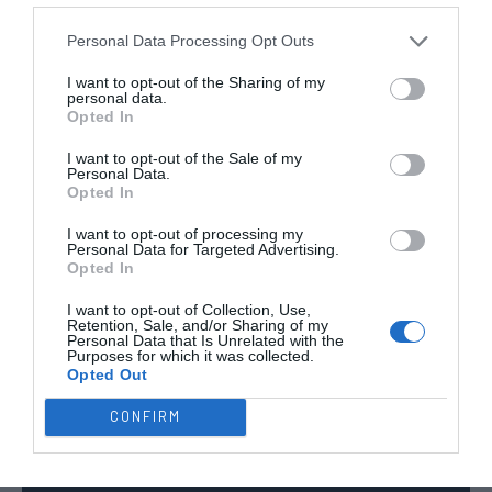
TODAS AS
COMPETIÇÕES
Personal Data Processing Opt Outs
NACIONAIS
TORNEIOS 3x3
MASCULINO
MASTERS
I want to opt-out of the Sharing of my
personal data.
Opted In
COMPETIÇÕES INTERNACIONAIS
I want to opt-out of the Sale of my
Personal Data.
Opted In
I want to opt-out of processing my
WSE MEN
WSE WOMEN
WSE CUP
WSE CUP
WSE
Personal Data for Targeted Advertising.
CHAMPIONS
CHAMPIONS
MEN
WOMEN
TROPHY
Opted In
I want to opt-out of Collection, Use,
Retention, Sale, and/or Sharing of my
ESPANHA
ITÁLIA
FRANÇA
ALEMANHA
SUÍÇA
Personal Data that Is Unrelated with the
Purposes for which it was collected.
TODAS AS COMPETIÇÕES
Opted Out
INTERNACIONAIS
INGLATERRA
CONFIRM
21:30
Europeu Sub17 - Fase Final
25 JULHO