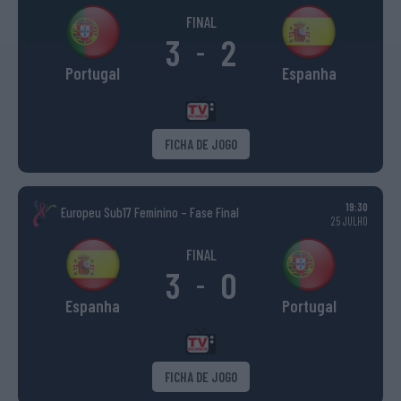
FINAL
3
2
-
Portugal
Espanha
FICHA DE JOGO
19:30
Europeu Sub17 Feminino – Fase Final
25 JULHO
FINAL
3
0
-
Espanha
Portugal
FICHA DE JOGO