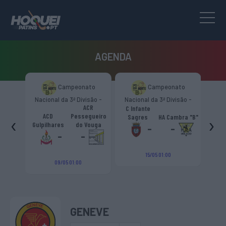
AGENDA
to
Campeonato
Campeonato
são -
Nacional da 3ª Divisão -
Nacional da 3ª Divisão -
Naci
s.
ACR
Zona Norte “B”
Zona Norte “B”
C Infante
A
émica
ACD
Pessegueiro
‹
›
Sagres
HA Cambra "B"
Gulp
o "B"
Gulpilhares
do Vouga
-
-
-
-
15/05 01:00
09/05 01:00
GENEVE