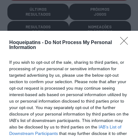
ÚLTIMOS
PRÓXIMOS
RESULTADOS
JOGOS
RESULTADOS
NOMEAÇÕES
DO DIA
DE ÁRBITROS
Hoqueipatins -
Do Not Process My Personal
Information
If you wish to opt-out of the sale, sharing to third parties, or
processing of your personal or sensitive information for
targeted advertising by us, please use the below opt-out
COMPETIÇÕES
NACIONAIS
section to confirm your selection. Please note that after your
opt-out request is processed you may continue seeing
interest-based ads based on personal information utilized by
us or personal information disclosed to third parties prior to
your opt-out. You may separately opt-out of the further
CAMP
.
2ª
3ª
CAMP
.
TAÇAS
PLACARD
DIVISÃO
DIVISÃO
FEMININO
DIVERSAS
disclosure of your personal information by third parties on the
IAB’s list of downstream participants. This information may
also be disclosed by us to third parties on the
IAB’s List of
Downstream Participants
that may further disclose it to other
SUB-23
SUB-19
SUB-17
SUB-15
SUB-13