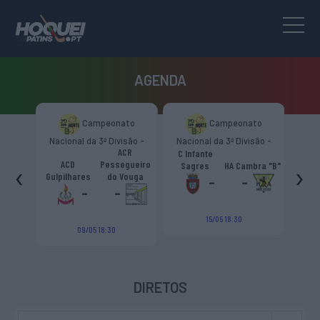
AGENDA
to
Campeonato
Campeonato
são -
Nacional da 3ª Divisão -
Nacional da 3ª Divisão -
Naci
s.
ACR
Zona Norte “B”
Zona Norte “B”
C Infante
A
émica
ACD
Pessegueiro
‹
›
Sagres
HA Cambra "B"
Gulp
o "B"
Gulpilhares
do Vouga
-
-
-
-
15/05 18:30
09/05 18:30
DIRETOS