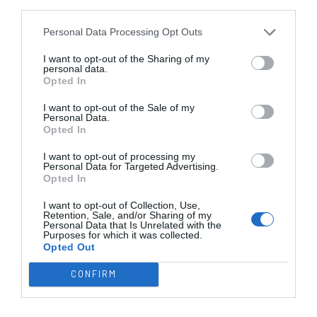
third parties.
TODAS AS
Personal Data Processing Opt Outs
COMPETIÇÕES
NACIONAIS
TORNEIOS 3x3
MASCULINO
MASTERS
I want to opt-out of the Sharing of my
personal data.
Opted In
COMPETIÇÕES INTERNACIONAIS
I want to opt-out of the Sale of my
Personal Data.
Opted In
I want to opt-out of processing my
Personal Data for Targeted Advertising.
WSE MEN
WSE WOMEN
WSE CUP
WSE CUP
WSE
CHAMPIONS
CHAMPIONS
MEN
WOMEN
TROPHY
Opted In
I want to opt-out of Collection, Use,
Retention, Sale, and/or Sharing of my
Personal Data that Is Unrelated with the
ESPANHA
ITÁLIA
FRANÇA
ALEMANHA
SUÍÇA
Purposes for which it was collected.
Opted Out
TODAS AS COMPETIÇÕES
INTERNACIONAIS
INGLATERRA
CONFIRM
21:30
Europeu Sub17 - Fase Final