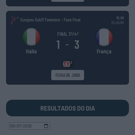
15:30
Europeu Sub17 Feminino – Fase Final
25 JULHO
FINAL 3º/4º
1
3
-
Itália
França
FICHA DE JOGO
RESULTADOS DO DIA