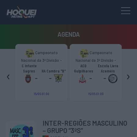
AGENDA
to
Campeonato
Campeonato
são -
Nacional da 3ª Divisão -
Nacional da 3ª Divisão -
T
CR
Zona Norte “B”
Zona Norte “B”
C Infante
ACD
Escola Livre
gueiro
‹
›
Sagres
HA Cambra "B"
Gulpilhares
Azeméis
HC Cas
ouga
-
-
-
-
15/05 01:00
15/05 01:00
INTER-REGIÕES MASCULINO
– GRUPO “3ºS”