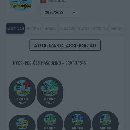
PORTUGAL
2026/2027
CLASSIFICAÇÃO
RESULTADOS
JORNADA
GOLEADORES
QUADROS
ESTATÍSTICAS
NOTICIAS
ATUALIZAR CLASSIFICAÇÃO
INTER-REGIÕES MASCULINO – GRUPO “3ºS”
GRUPO
GRUPO
“1ºs”
“2ºs”
GRUPO
GRUPO
GRUPO