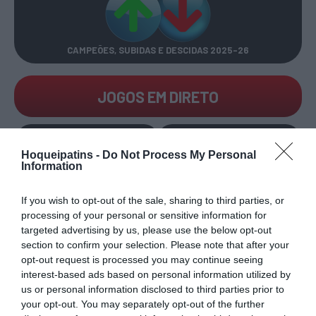
CAMPEÕES, SUBIDAS E DESCIDAS
2025-26
JOGOS EM DIRETO
ÚLTIMOS
PRÓXIMOS
RESULTADOS
JOGOS
Hoqueipatins -
Do Not Process My Personal
Information
RESULTADOS
NOMEAÇÕES
DO DIA
DE ÁRBITROS
If you wish to opt-out of the sale, sharing to third parties, or
processing of your personal or sensitive information for
targeted advertising by us, please use the below opt-out
section to confirm your selection. Please note that after your
opt-out request is processed you may continue seeing
interest-based ads based on personal information utilized by
us or personal information disclosed to third parties prior to
COMPETIÇÕES
NACIONAIS
your opt-out. You may separately opt-out of the further