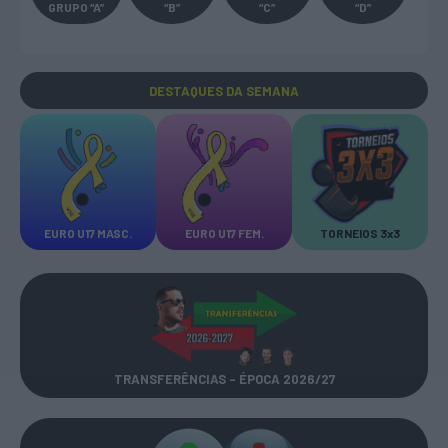
GRUPO “A”
“B”
“C”
“D”
DESTAQUES
DA SEMANA
EURO U17 MASC.
EURO U17 FEM.
TORNEIOS 3x3
TRANSFERÊNCIAS - ÉPOCA 2026/27