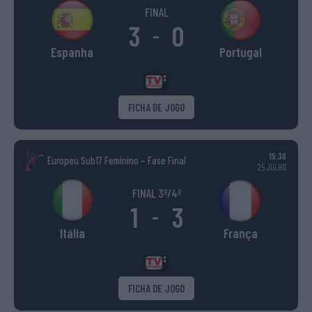
FINAL
3
0
-
Espanha
Portugal
FICHA DE JOGO
15:30
Europeu Sub17 Feminino – Fase Final
25 JULHO
FINAL 3º/4º
1
3
-
Itália
França
FICHA DE JOGO