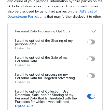
disclosure of your personal information by third parties on the
IAB’s list of downstream participants. This information may
also be disclosed by us to third parties on the
IAB’s List of
Downstream Participants
that may further disclose it to other
CAMP
.
2ª
3ª
CAMP
.
TAÇAS
PLACARD
DIVISÃO
DIVISÃO
FEMININO
DIVERSAS
third parties.
Personal Data Processing Opt Outs
SUB-23
SUB-19
SUB-17
SUB-15
SUB-13
I want to opt-out of the Sharing of my
personal data.
Opted In
TODAS AS
COMPETIÇÕES
NACIONAIS
I want to opt-out of the Sale of my
TORNEIOS 3x3
MASCULINO
MASTERS
Personal Data.
Opted In
COMPETIÇÕES INTERNACIONAIS
I want to opt-out of processing my
Personal Data for Targeted Advertising.
Opted In
I want to opt-out of Collection, Use,
Retention, Sale, and/or Sharing of my
Personal Data that Is Unrelated with the
WSE MEN
WSE WOMEN
WSE CUP
WSE CUP
WSE
CHAMPIONS
CHAMPIONS
MEN
WOMEN
TROPHY
Purposes for which it was collected.
Opted Out