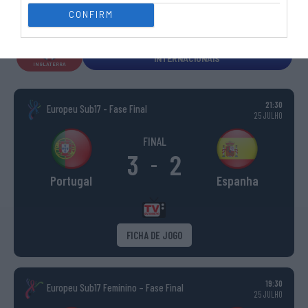
CONFIRM
ESPANHA
ITÁLIA
FRANÇA
ALEMANHA
SUÍÇA
TODAS AS COMPETIÇÕES
INTERNACIONAIS
INGLATERRA
21:30
Europeu Sub17 - Fase Final
25 JULHO
FINAL
3
2
-
Portugal
Espanha
FICHA DE JOGO
19:30
Europeu Sub17 Feminino – Fase Final
25 JULHO