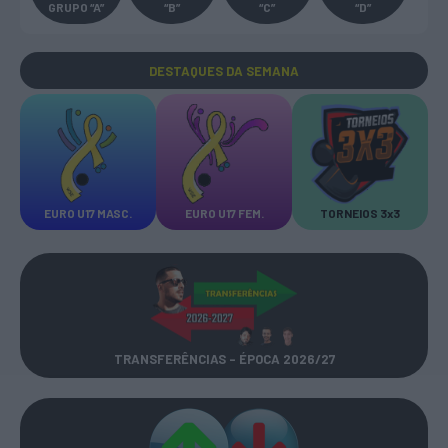
GRUPO “A”
“B”
“C”
“D”
DESTAQUES
DA SEMANA
EURO U17 MASC.
EURO U17 FEM.
TORNEIOS 3x3
TRANSFERÊNCIAS - ÉPOCA 2026/27