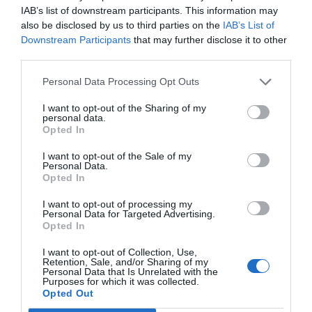
IAB’s list of downstream participants. This information may
also be disclosed by us to third parties on the
IAB’s List of
CAMP
.
2ª
3ª
CAMP
.
TAÇAS
Downstream Participants
that may further disclose it to other
PLACARD
DIVISÃO
DIVISÃO
FEMININO
DIVERSAS
third parties.
Personal Data Processing Opt Outs
SUB-23
SUB-19
SUB-17
SUB-15
SUB-13
I want to opt-out of the Sharing of my
personal data.
TODAS AS
Opted In
COMPETIÇÕES
NACIONAIS
TORNEIOS 3x3
MASCULINO
MASTERS
I want to opt-out of the Sale of my
Personal Data.
Opted In
COMPETIÇÕES INTERNACIONAIS
I want to opt-out of processing my
Personal Data for Targeted Advertising.
Opted In
I want to opt-out of Collection, Use,
Retention, Sale, and/or Sharing of my
WSE MEN
WSE WOMEN
WSE CUP
WSE CUP
WSE
Personal Data that Is Unrelated with the
CHAMPIONS
CHAMPIONS
MEN
WOMEN
TROPHY
Purposes for which it was collected.
Opted Out