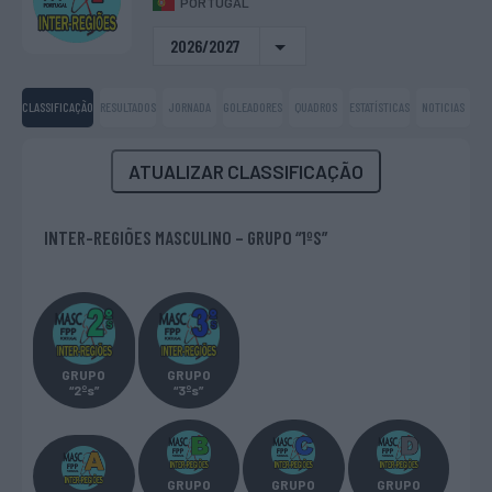
PORTUGAL
2026/2027
CLASSIFICAÇÃO
RESULTADOS
JORNADA
GOLEADORES
QUADROS
ESTATÍSTICAS
NOTICIAS
ATUALIZAR CLASSIFICAÇÃO
INTER-REGIÕES MASCULINO – GRUPO “1ºS”
GRUPO
GRUPO
“2ºs”
“3ºs”
GRUPO
GRUPO
GRUPO