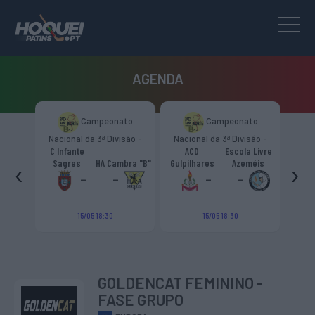
AGENDA
to
Campeonato
Campeonato
são -
Nacional da 3ª Divisão -
Nacional da 3ª Divisão -
T
CR
Zona Norte “B”
Zona Norte “B”
C Infante
ACD
Escola Livre
gueiro
‹
›
Sagres
HA Cambra "B"
Gulpilhares
Azeméis
HC Cas
ouga
-
-
-
-
15/05 18:30
15/05 18:30
GOLDENCAT FEMININO -
FASE GRUPO