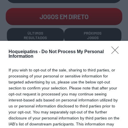
JOGOS EM DIRETO
ÚLTIMOS
PRÓXIMOS
RESULTADOS
JOGOS
RESULTADOS
NOMEAÇÕES
Hoqueipatins -
Do Not Process My Personal
DO DIA
DE ÁRBITROS
Information
If you wish to opt-out of the sale, sharing to third parties, or
processing of your personal or sensitive information for
targeted advertising by us, please use the below opt-out
section to confirm your selection. Please note that after your
opt-out request is processed you may continue seeing
COMPETIÇÕES
NACIONAIS
interest-based ads based on personal information utilized by
us or personal information disclosed to third parties prior to
your opt-out. You may separately opt-out of the further
disclosure of your personal information by third parties on the
IAB’s list of downstream participants. This information may
CAMP
.
2ª
3ª
CAMP
.
TAÇAS