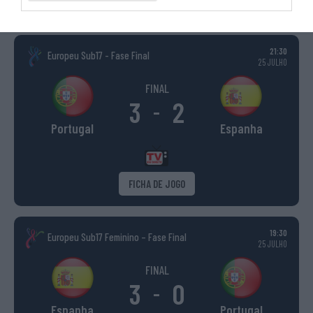
INTERNACIONAIS
INGLATERRA
21:30
Europeu Sub17 - Fase Final
25 JULHO
FINAL
3
2
-
Portugal
Espanha
FICHA DE JOGO
19:30
Europeu Sub17 Feminino – Fase Final
25 JULHO
FINAL
3
0
-
Espanha
Portugal