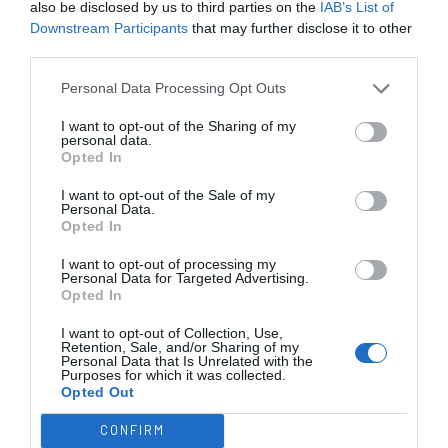
PLACARD
DIVISÃO
DIVISÃO
FEMININO
DIVERSAS
also be disclosed by us to third parties on the
IAB’s List of
Downstream Participants
that may further disclose it to other
third parties.
SUB-23
SUB-19
SUB-17
SUB-15
SUB-13
Personal Data Processing Opt Outs
TODAS AS
I want to opt-out of the Sharing of my
COMPETIÇÕES
personal data.
NACIONAIS
Opted In
TORNEIOS 3x3
MASCULINO
MASTERS
I want to opt-out of the Sale of my
Personal Data.
COMPETIÇÕES INTERNACIONAIS
Opted In
I want to opt-out of processing my
Personal Data for Targeted Advertising.
Opted In
WSE MEN
WSE WOMEN
WSE CUP
WSE CUP
WSE
CHAMPIONS
CHAMPIONS
MEN
WOMEN
TROPHY
I want to opt-out of Collection, Use,
Retention, Sale, and/or Sharing of my
Personal Data that Is Unrelated with the
Purposes for which it was collected.
Opted Out
ESPANHA
ITÁLIA
FRANÇA
ALEMANHA
SUÍÇA
CONFIRM
TODAS AS COMPETIÇÕES