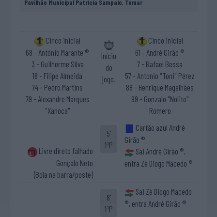
Pavilhão Municipal Patrícia Sampaio, Tomar
Cinco inicial
Cinco inicial
68 - António Marante ®
61 - André Girão ®
Início
3 - Guilherme Silva
7 - Rafael Bessa
do
18 - Filipe Almeida
57 - Antonio "Toni" Pérez
jogo.
74 - Pedro Martins
88 - Henrique Magalhães
79 - Alexandre Marques
99 - Gonzalo "Nolito"
"Xanoca"
Romero
Cartão azul André
5'
Girão ®
1ªP
Livre direto falhado
Sai André Girão ®,
Gonçalo Neto
entra Zé Diogo Macedo ®
(Bola na barra/poste)
Sai Zé Diogo Macedo
8'
®, entra André Girão ®
1ªP