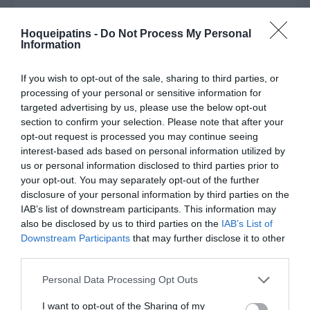
1-0 Guilherme Silva
9'
Hoqueipatins -
Do Not Process My Personal
(penálti)
Information
1ªP
Timeout SC Tomar
If you wish to opt-out of the sale, sharing to third parties, or
10'
processing of your personal or sensitive information for
1ªP
targeted advertising by us, please use the below opt-out
section to confirm your selection. Please note that after your
Timeout SC Tomar
opt-out request is processed you may continue seeing
17'
interest-based ads based on personal information utilized by
1ªP
us or personal information disclosed to third parties prior to
your opt-out. You may separately opt-out of the further
1-1 Rafael Bessa
disclosure of your personal information by third parties on the
19'
IAB’s list of downstream participants. This information may
(penálti)
1ªP
also be disclosed by us to third parties on the
IAB’s List of
Downstream Participants
that may further disclose it to other
third parties.
Fim da 1ª parte.
Personal Data Processing Opt Outs
Cinco inicial
Cinco inicial
68 - António Marante ®
61 - André Girão ®
I want to opt-out of the Sharing of my
Início