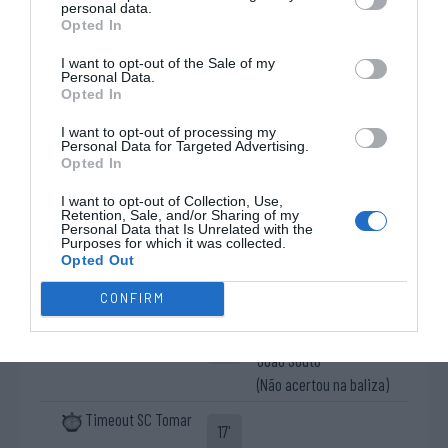
personal data.
3 - Guilherme Silva
7 - Rafael Bessa
da 2ª
Opted In
18 - Filipe Almeida
57 - Antonio "Toni" Pérez
parte.
74 - Pedro Martins
88 - Henrique Magalhães
I want to opt-out of the Sale of my
Personal Data.
79 - Alexandre Marques
99 - Gonzalo "Nolito"
Opted In
"Xanoca"
Romero
I want to opt-out of processing my
Advertência verbal
Personal Data for Targeted Advertising.
5'
Opted In
Pedro Martins
2ªP
I want to opt-out of Collection, Use,
Retention, Sale, and/or Sharing of my
1-2 Antonio "Toni"
Personal Data that Is Unrelated with the
8'
Purposes for which it was collected.
Advertência verbal
Pérez
Opted Out
2ªP
Nuno Lopes
CONFIRM
10ª falta de SC Tomar
14'
Livre direto falhado
2ªP
João Souto
(Não acertou na baliza)
Timeout SC Tomar
17'