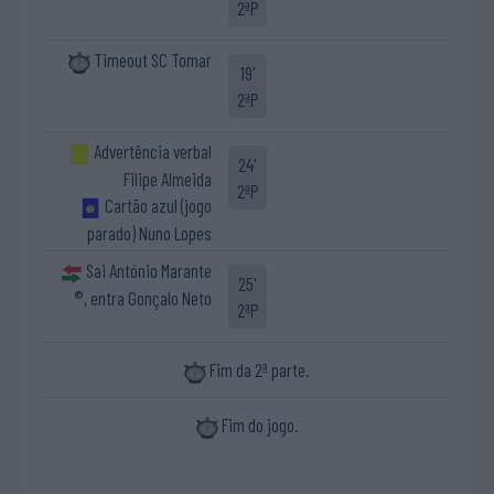
2ªP
Timeout SC Tomar
19'
2ªP
Advertência verbal
24'
Filipe Almeida
2ªP
Cartão azul (jogo
parado) Nuno Lopes
Sai António Marante
25'
®, entra Gonçalo Neto
2ªP
Fim da 2ª parte.
Fim do jogo.