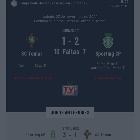
18:00
Campeonato Placard - Fase Regular
- Jornada 7
23 NOVEMBRO
sábado 23 de novembro de 2024
Pavilhão Municipal Patrícia Sampaio, Tomar
JORNADA 7
1
2
-
10
Faltas
7
SC Tomar
Sporting CP
Rafael Bessa (1)
Guilherme Silva (1)
Antonio "Toni" Pérez (1)
António Marante ® (2)
André Girão ® (1)
JOGOS ANTERIORES
12 ABRIL 2026
3
-
1
Sporting CP
SC Tomar