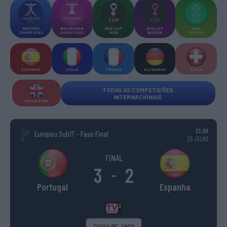
WSE MEN
WSE WOMEN
WSE CUP
WSE CUP
WSE
CHAMPIONS
CHAMPIONS
MEN
WOMEN
TROPHY
ESPANHA
ITÁLIA
FRANÇA
ALEMANHA
SUÍÇA
TODAS AS COMPETIÇÕES
INTERNACIONAIS
INGLATERRA
21:30
Europeu Sub17 - Fase Final
25 JULHO
FINAL
3
2
-
Portugal
Espanha
FICHA DE JOGO