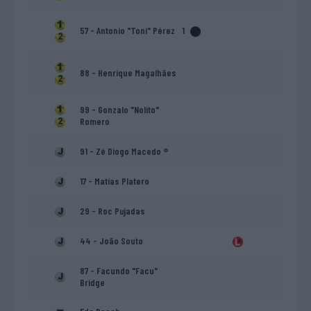
57 - Antonio "Toni" Pérez
1
88 - Henrique Magalhães
99 - Gonzalo "Nolito"
Romero
91 - Zé Diogo Macedo ®
17 - Matías Platero
29 - Roc Pujadas
44 - João Souto
87 - Facundo "Facu"
Bridge