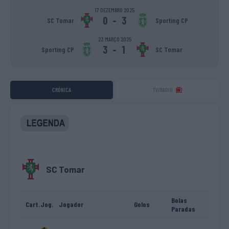
17 DEZEMBRO 2025
0
-
3
SC Tomar
Sporting CP
23 MARÇO 2025
3
-
1
Sporting CP
SC Tomar
CRÓNICA
TV/RADIO
SC Tomar
Bolas
Cart.
Jog.
Jogador
Golos
Paradas