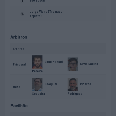
Edo Bosch
Jorge Vieira (Treinador
adjunto)
Árbitros
Árbitros
José Manuel
Sílvia Coelho
Principal
Pereira
Ricardo
Joaquim
Mesa
Rodrigues
Sequeira
Pavilhão