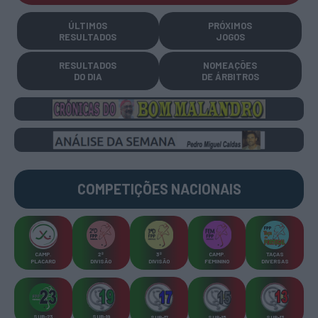
ÚLTIMOS
PRÓXIMOS
RESULTADOS
JOGOS
RESULTADOS
NOMEAÇÕES
DO DIA
DE ÁRBITROS
COMPETIÇÕES
NACIONAIS
CAMP
.
2ª
3ª
CAMP
.
TAÇAS
PLACARD
DIVISÃO
DIVISÃO
FEMININO
DIVERSAS
SUB-23
SUB-19
SUB-17
SUB-15
SUB-13