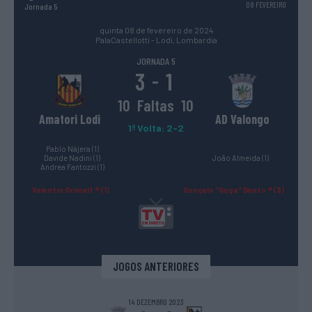
08 FEVEREIRO
Jornada 5
quinta 08 de fevereiro de 2024
PalaCastellotti - Lodi, Lombardia
JORNADA 5
3
1
-
10
Faltas
10
Amatori Lodi
AD Valongo
1ª Volta: 2-2
Pablo Nájera (1)
Davide Nadini (1)
João Almeida (1)
Andrea Fantozzi (1)
Valentín Grimalt ® (1)
Gonçalo "Guga" Bento ® (3)
JOGOS ANTERIORES
14 DEZEMBRO 2023