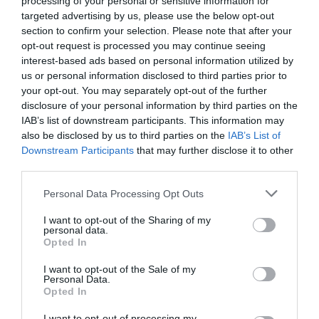
25'
processing of your personal or sensitive information for
Defesa de penálti
Alessandro Faccin
targeted advertising by us, please use the below opt-out
1ªP
Gonçalo "Guga" Bento ®
section to confirm your selection. Please note that after your
opt-out request is processed you may continue seeing
Fim da 1ª parte.
interest-based ads based on personal information utilized by
us or personal information disclosed to third parties prior to
your opt-out. You may separately opt-out of the further
Início da 2ª parte.
disclosure of your personal information by third parties on the
IAB’s list of downstream participants. This information may
1-1 João Almeida
1'
also be disclosed by us to third parties on the
IAB’s List of
2ªP
Downstream Participants
that may further disclose it to other
third parties.
2-1 Davide Nadini
7'
Personal Data Processing Opt Outs
2ªP
I want to opt-out of the Sharing of my
personal data.
3-1 Andrea Fantozzi
Opted In
13'
2ªP
I want to opt-out of the Sale of my
Personal Data.
Opted In
Timeout AD Valongo
16'
I want to opt-out of processing my