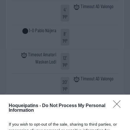
Timeout AD Valongo
4'
1ªP
1-0 Pablo Nájera
8'
1ªP
Timeout Amatori
12'
Wasken Lodi
1ªP
Timeout AD Valongo
20'
1ªP
Timeout Amatori
Hoqueipatins -
Do Not Process My Personal
22'
Wasken Lodi
Information
1ªP
If you wish to opt-out of the sale, sharing to third parties, or
Penálti falhado