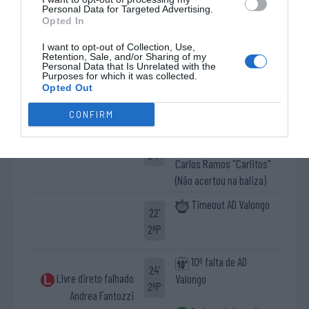
2ªP
Personal Data for Targeted Advertising.
Opted In
Cartão azul Morgan
18'
I want to opt-out of Collection, Use,
Livre direto falhado
Antonioni
Retention, Sale, and/or Sharing of my
2ªP
Personal Data that Is Unrelated with the
João Almeida
Purposes for which it was collected.
Defesa de livre direto
Opted Out
Valentín Grimalt ®
CONFIRM
10ª falta de Amatori
19'
Livre direto falhado
Wasken Lodi
2ªP
Carlos Ramos "Carlitos"
(Não acertou na baliza)
Timeout AD Valongo
22'
2ªP
10ª falta de AD
24'
Livre direto falhado
Valongo
2ªP
Andrea Fantozzi