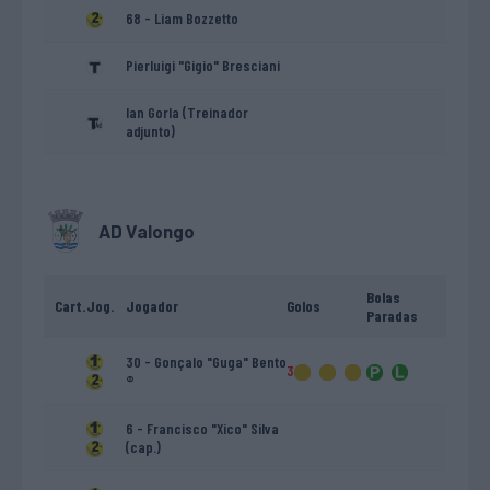
68 - Liam Bozzetto
Pierluigi "Gigio" Bresciani
Ian Gorla (Treinador
adjunto)
AD Valongo
Bolas
Cart.
Jog.
Jogador
Golos
Paradas
30 - Gonçalo "Guga" Bento
3
®
6 - Francisco "Xico" Silva
(cap.)