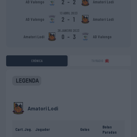
2
-
2
AD Valongo
Amatori Lodi
13 ABRIL 2023
2
-
1
AD Valongo
Amatori Lodi
26 JANEIRO 2023
0
-
3
Amatori Lodi
AD Valongo
CRÓNICA
TV/RADIO
Amatori Lodi
Bolas
Cart.
Jog.
Jogador
Golos
Paradas