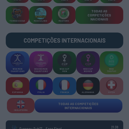
TODAS AS
COMPETIÇÕES
NACIONAIS
TORNEIOS 3x3
MASCULINO
MASTERS
COMPETIÇÕES INTERNACIONAIS
WSE MEN
WSE WOMEN
WSE CUP
WSE CUP
WSE
CHAMPIONS
CHAMPIONS
MEN
WOMEN
TROPHY
ESPANHA
ITÁLIA
FRANÇA
ALEMANHA
SUÍÇA
TODAS AS COMPETIÇÕES
INTERNACIONAIS
INGLATERRA
21:30
Europeu Sub17 - Fase Final