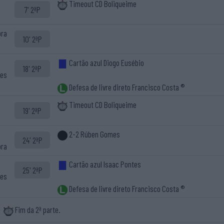
Timeout CD Boliqueime
7' 2ªP
bra
10' 2ªP
Cartão azul Diogo Eusébio
18' 2ªP
pes
Defesa de livre direto Francisco Costa ®
Timeout CD Boliqueime
19' 2ªP
2-2 Rúben Gomes
24' 2ªP
bra
Cartão azul Isaac Pontes
25' 2ªP
pes
Defesa de livre direto Francisco Costa ®
Fim da 2ª parte.