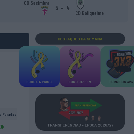
GD Sesimbra
5
-
4
CD Boliqueime
DESTAQUES
DA SEMANA
EURO U17 MASC.
EURO U17 FEM.
TORNEIOS 3x3
s Paradas
TRANSFERÊNCIAS - ÉPOCA 2026/27