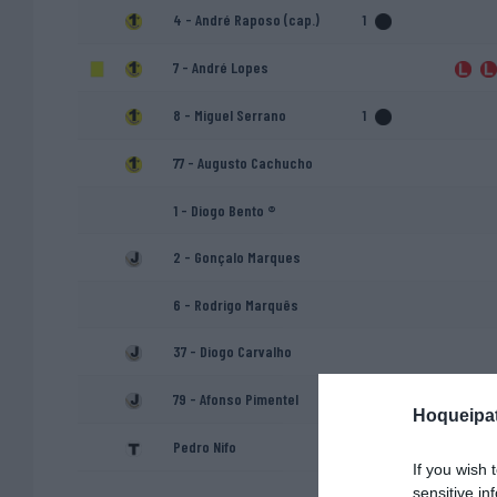
4 - André Raposo (cap.)
1
7 - André Lopes
8 - Miguel Serrano
1
77 - Augusto Cachucho
1 - Diogo Bento ®
2 - Gonçalo Marques
6 - Rodrigo Marquês
37 - Diogo Carvalho
79 - Afonso Pimentel
Hoqueipat
Pedro Nifo
If you wish 
sensitive in