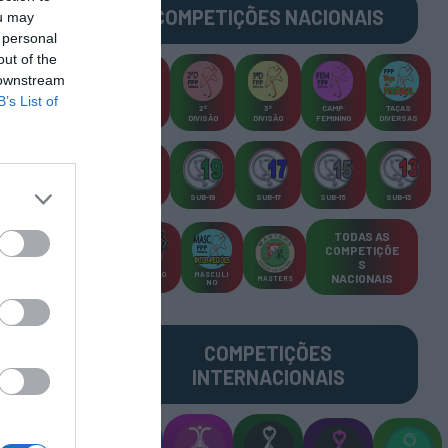
COMPETIÇÕES
NACIONAIS
ou may
 personal
out of the
 downstream
B’s List of
CAMP
.
2ª
3ª
CAMP
.
TAÇAS
PLACARD
DIVISÃO
DIVISÃO
FEMININO
DIVERSAS
SUB-23
SUB-19
SUB-17
SUB-15
SUB-13
TODAS AS
COMPETIÇÕE
S
TORNEIO
MASCULI
NACIONAIS
MASTERS
S 3x3
NO
COMPETIÇÕES
INTERNACIONAIS