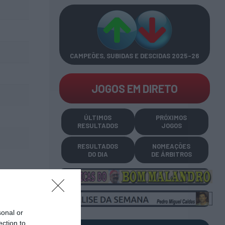
CAMPEÕES, SUBIDAS E DESCIDAS
2025-26
JOGOS EM DIRETO
ÚLTIMOS
PRÓXIMOS
RESULTADOS
JOGOS
RESULTADOS
NOMEAÇÕES
DO DIA
DE ÁRBITROS
sonal or
ection to