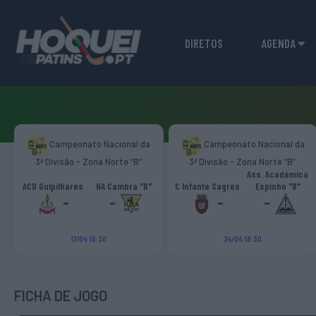
DIRETOS
AGENDA
Campeonato Nacional da
Campeonato Nacional da
3ª Divisão - Zona Norte “B”
3ª Divisão - Zona Norte “B”
Ass. Académica
‹
ACD Gulpilhares
HA Cambra "B"
C Infante Sagres
Espinho "B"
-
-
-
-
17/04 18:30
24/04 18:30
FICHA DE JOGO