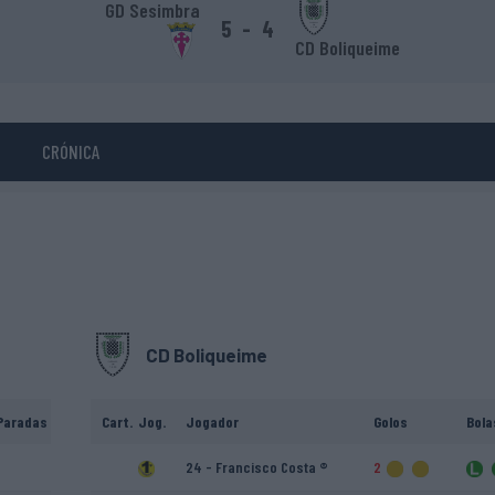
GD Sesimbra
5
-
4
CD Boliqueime
CRÓNICA
CD Boliqueime
Paradas
Cart.
Jog.
Jogador
Golos
Bola
24 - Francisco Costa ®
2