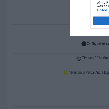
1-0 André Rap
of my P
was col
Opted 
Timeout GD Sesim
2-1 Miguel Serr
Timeout GD Sesim
Advertência verbal André Lo