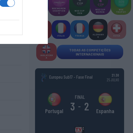
WSE MEN
WSE WOMEN
WSE CUP
WSE
CHAMPION
CHAMPION
WSE CUP
WOMEN
TROPHY
S
S
MEN
ALEMANH
ESPANHA
ITÁLIA
FRANÇA
SUÍÇA
A
TODAS AS COMPETIÇÕES
INTERNACIONAIS
INGLATERR
A
21:30
Europeu Sub17 - Fase Final
25 JULHO
FINAL
3
2
-
Espanha
Portugal