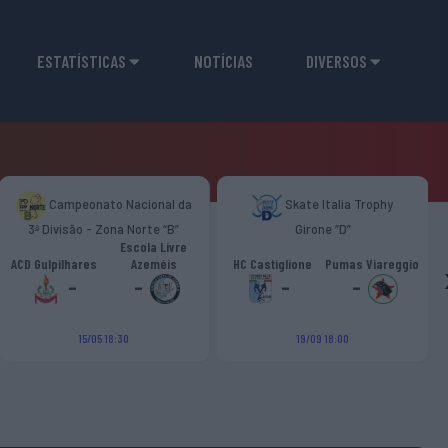
ESTATÍSTICAS
NOTÍCIAS
DIVERSOS
Campeonato Nacional da
Skate Italia Trophy
3ª Divisão - Zona Norte “B”
Girone “D”
Escola Livre
ACD Gulpilhares
Azeméis
HC Castiglione
Pumas Viareggio
-
-
-
-
15/05 18:30
19/09 18:00