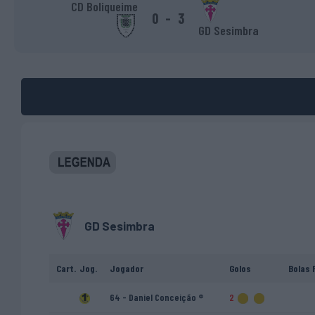
CD Boliqueime
0
-
3
GD Sesimbra
GD Sesimbra
Cart.
Jog.
Jogador
Golos
Bolas 
64 - Daniel Conceição ®
2