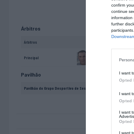
confirm you
continue se
information 
further disc
Árbitros
participants
Downstream 
Árbitros
Nelson Melo
Principal
Persona
I want t
Pavilhão
Opted 
Pavilhão do Grupo Desportivo de Sesimbra - Sesimbra
I want t
Opted 
I want 
Advertis
Opted 
I want t