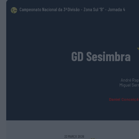
Campeonato Nacional da 3ª Divisão - Zona Sul “B”
- Jornada 4
GD Sesimbra
André Rap
Miguel Serr
Daniel Conceição
22 MARÇO 2026