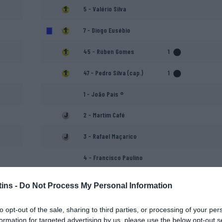
5 - Valério Silva
7 - Diogo Eusébio
45 - Rúben Gomes
1
47 - Pedro Silva (cap.)
1
1 - João Pais ®
2 - Martim Café
3 - Rafael Maçarico
4 - Francisco Paulino
8 - Isaac Pontes
ins -
Do Not Process My Personal Information
António Ramos
to opt-out of the sale, sharing to third parties, or processing of your per
formation for targeted advertising by us, please use the below opt-out s
Nuno Dias (Treinador adjunto)