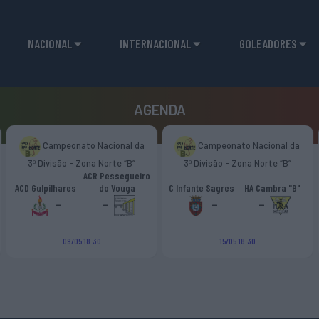
NACIONAL
INTERNACIONAL
GOLEADORES
AGENDA
Campeonato Nacional da
Campeonato Nacional da
3ª Divisão - Zona Norte “B”
3ª Divisão - Zona Norte “B”
ACR Pessegueiro
ACD Gulpilhares
do Vouga
C Infante Sagres
HA Cambra "B"
-
-
-
-
09/05 18:30
15/05 18:30