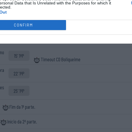
oso
ersonal Data that Is Unrelated with the Purposes for which it
7' 1ªP
lected.
Out
bra
9' 1ªP
CONFIRM
1-1 Pedro Silva
12' 1ªP
ano
15' 1ªP
Timeout CD Boliqueime
bra
22' 1ªP
pes
25' 1ªP
Fim da 1ª parte.
Início da 2ª parte.