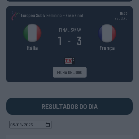
15:30
Europeu Sub17 Feminino – Fase Final
25 JULHO
FINAL 3º/4º
1
3
-
Itália
França
FICHA DE JOGO
RESULTADOS DO DIA