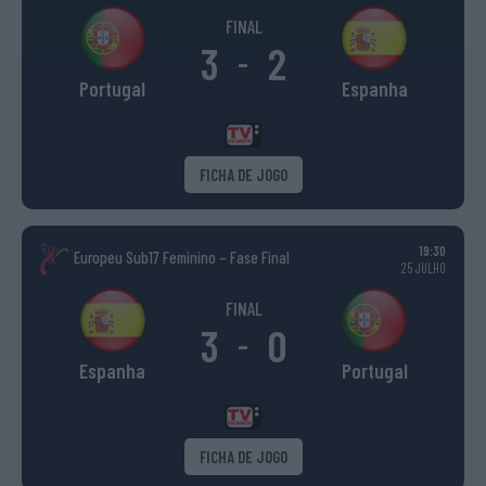
FINAL
3
2
-
Portugal
Espanha
FICHA DE JOGO
19:30
Europeu Sub17 Feminino – Fase Final
25 JULHO
FINAL
3
0
-
Espanha
Portugal
FICHA DE JOGO