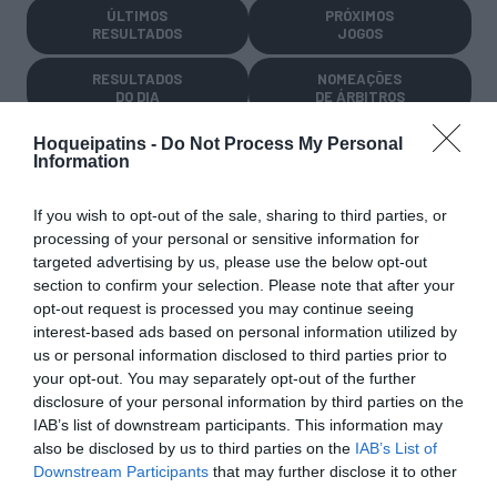
ÚLTIMOS
PRÓXIMOS
RESULTADOS
JOGOS
RESULTADOS
NOMEAÇÕES
DO DIA
DE ÁRBITROS
Hoqueipatins -
Do Not Process My Personal
Information
If you wish to opt-out of the sale, sharing to third parties, or
processing of your personal or sensitive information for
targeted advertising by us, please use the below opt-out
COMPETIÇÕES
NACIONAIS
section to confirm your selection. Please note that after your
opt-out request is processed you may continue seeing
interest-based ads based on personal information utilized by
us or personal information disclosed to third parties prior to
CAMP
.
2ª
3ª
CAMP
.
TAÇAS
your opt-out. You may separately opt-out of the further
PLACARD
DIVISÃO
DIVISÃO
FEMININO
DIVERSAS
disclosure of your personal information by third parties on the
IAB’s list of downstream participants. This information may
also be disclosed by us to third parties on the
IAB’s List of
Downstream Participants
that may further disclose it to other
SUB-23
SUB-19
SUB-17
SUB-15
SUB-13
third parties.