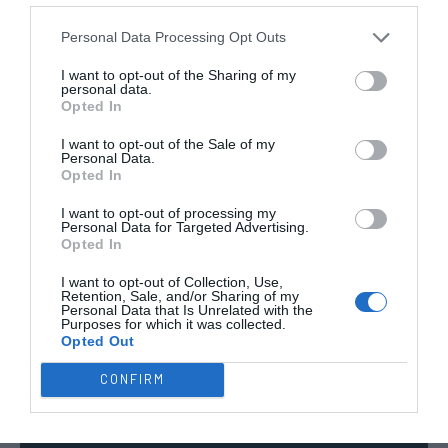
TODAS AS
COMPETIÇÕES
Personal Data Processing Opt Outs
NACIONAIS
TORNEIOS 3x3
MASCULINO
MASTERS
I want to opt-out of the Sharing of my
personal data.
Opted In
COMPETIÇÕES INTERNACIONAIS
I want to opt-out of the Sale of my
Personal Data.
Opted In
I want to opt-out of processing my
WSE MEN
WSE WOMEN
WSE CUP
WSE CUP
WSE
Personal Data for Targeted Advertising.
CHAMPIONS
CHAMPIONS
MEN
WOMEN
TROPHY
Opted In
I want to opt-out of Collection, Use,
Retention, Sale, and/or Sharing of my
ESPANHA
ITÁLIA
FRANÇA
ALEMANHA
SUÍÇA
Personal Data that Is Unrelated with the
Purposes for which it was collected.
TODAS AS COMPETIÇÕES
Opted Out
INTERNACIONAIS
INGLATERRA
CONFIRM
21:30
Europeu Sub17 - Fase Final
25 JULHO