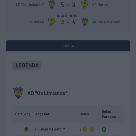
5
-
0
AD "Os Limianos"
HC Marco
07 JANEIRO 2024
3
-
4
HC Marco
AD "Os Limianos"
CRÓNICA
AD "Os Limianos"
Bolas
Cart.
Jog.
Jogador
Golos
Paradas
1 - João Peixoto ®
2