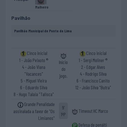
Malheiro
Pavilhão
Pavilhão Municipal de Ponte de Lima
Cinco inicial
Cinco inicial
1 - João Peixoto ®
1 - Sergi Moliner ®
Início
4 - João Viana
2 - Edgar Alves
do
"Vacances"
4 - Rodrigo Silva
jogo.
5 - Miguel Vieira
6 - Francisco Canito
6 - Eduardo Silva
12 - João Silva "Butra"
8 - Hugo Talaia "Talisca"
Grande Penalidade
9'
Timeout HC Marco
assinalada a favor de "Os
1ªP
Limianos"
Defesa de penálti