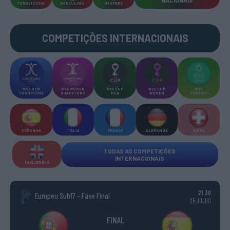
TORNEIOS 3x3
MASCULINO
MASTERS
COMPETIÇÕES INTERNACIONAIS
WSE MEN
WSE WOMEN
WSE CUP
WSE CUP
WSE
CHAMPIONS
CHAMPIONS
MEN
WOMEN
TROPHY
ESPANHA
ITÁLIA
FRANÇA
ALEMANHA
SUÍÇA
TODAS AS COMPETIÇÕES
INTERNACIONAIS
INGLATERRA
21:30
Europeu Sub17 - Fase Final
25 JULHO
FINAL