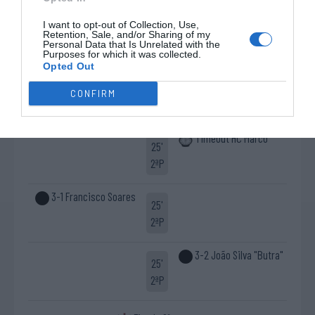
Timeout AD "Os
I want to opt-out of Collection, Use,
20'
Retention, Sale, and/or Sharing of my
Limianos"
Personal Data that Is Unrelated with the
2ªP
Purposes for which it was collected.
Opted Out
Livre direto falhado
22'
CONFIRM
Defesa de livre direto
Hugo Talaia "Talisca"
2ªP
Sergi Moliner ®
Timeout HC Marco
25'
2ªP
3-1 Francisco Soares
25'
2ªP
3-2 João Silva "Butra"
25'
2ªP