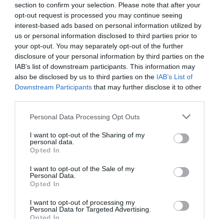
section to confirm your selection. Please note that after your
opt-out request is processed you may continue seeing
Penálti falhado Artur
interest-based ads based on personal information utilized by
24'
Defesa de penálti
Ribeiro
us or personal information disclosed to third parties prior to
1ªP
João Peixoto ®
your opt-out. You may separately opt-out of the further
disclosure of your personal information by third parties on the
Cartão azul Rodrigo
IAB’s list of downstream participants. This information may
25'
Inicio Powerplay AD
Silva
also be disclosed by us to third parties on the
IAB’s List of
1ªP
"Os Limianos"
Downstream Participants
that may further disclose it to other
third parties.
Fim da 1ª parte.
Personal Data Processing Opt Outs
Início da 2ª parte.
I want to opt-out of the Sharing of my
personal data.
Opted In
2-1 Eduardo Silva
10'
2ªP
I want to opt-out of the Sale of my
Personal Data.
Opted In
Cartão amarelo João
12'
I want to opt-out of processing my
Timeout AD "Os
Silva "Butra"
2ªP
Personal Data for Targeted Advertising.
Limianos"
Opted In