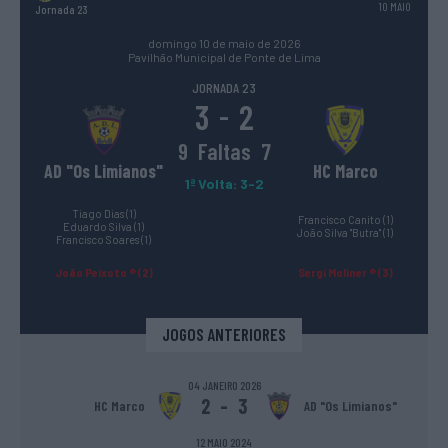
10 MAIO
Jornada 23
domingo 10 de maio de 2026
Pavilhão Municipal de Ponte de Lima
JORNADA 23
3
2
-
9
Faltas
7
AD "Os Limianos"
HC Marco
1ª Volta: 3-2
Tiago Dias (1)
Francisco Canito (1)
Eduardo Silva (1)
João Silva "Butra" (1)
Francisco Soares (1)
João Peixoto ® (2)
Sergi Moliner ® (3)
JOGOS ANTERIORES
04 JANEIRO 2026
2
-
3
HC Marco
AD "Os Limianos"
12 MAIO 2024