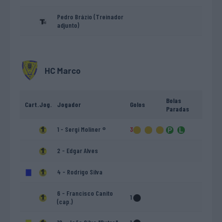
Pedro Brázio (Treinador
adjunto)
HC Marco
Bolas
Cart.
Jog.
Jogador
Golos
Paradas
1 - Sergi Moliner ®
3
2 - Edgar Alves
4 - Rodrigo Silva
6 - Francisco Canito
1
(cap.)