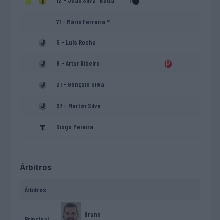
12 - João Silva "Butra"
1
71 - Mário Ferreira ®
5 - Luís Rocha
8 - Artur Ribeiro
21 - Gonçalo Silva
97 - Martim Silva
Diogo Pereira
Árbitros
Árbitros
Bruno
Principal