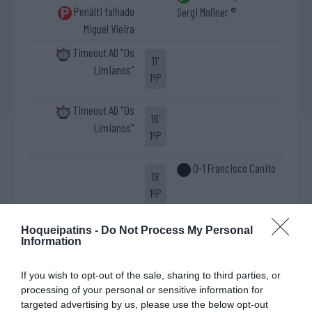
Penálti falhado
Sergi Moliner ®
Miguel Vieira
Timeout AD "Os
11'
Limianos"
1ªP
Timeout AD "Os
16'
Limianos"
1ªP
0-1 Francisco Canito
19'
1ªP
Timeout HC Marco
Hoqueipatins -
Do Not Process My Personal
22'
Information
1ªP
If you wish to opt-out of the sale, sharing to third parties, or
1-1 Tiago Dias
processing of your personal or sensitive information for
24'
targeted advertising by us, please use the below opt-out
1ªP