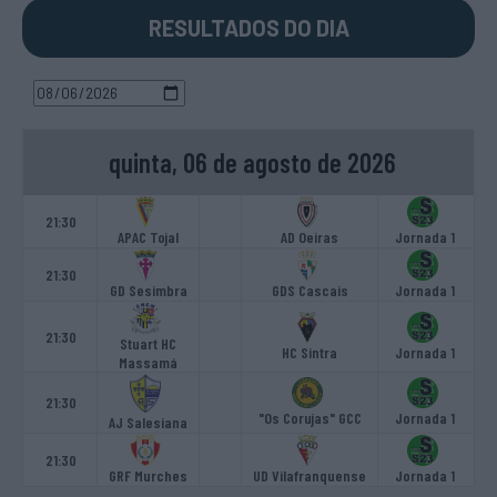
RESULTADOS DO DIA
quinta, 06 de agosto de 2026
21:30
APAC Tojal
AD Oeiras
Jornada 1
21:30
GD Sesimbra
GDS Cascais
Jornada 1
21:30
Stuart HC
HC Sintra
Jornada 1
Massamá
21:30
"Os Corujas" GCC
Jornada 1
AJ Salesiana
21:30
GRF Murches
UD Vilafranquense
Jornada 1