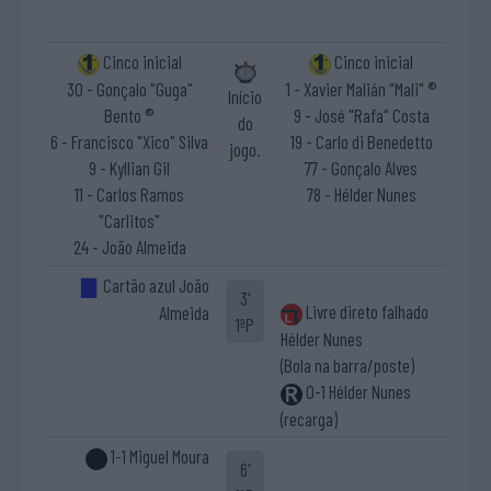
Cinco inicial
Cinco inicial
30 - Gonçalo "Guga"
1 - Xavier Malián "Mali" ®
Início
Bento ®
9 - José "Rafa" Costa
do
6 - Francisco "Xico" Silva
19 - Carlo di Benedetto
jogo.
9 - Kyllian Gil
77 - Gonçalo Alves
11 - Carlos Ramos
78 - Hélder Nunes
"Carlitos"
24 - João Almeida
Cartão azul João
3'
Livre direto falhado
Almeida
1ªP
Hélder Nunes
(Bola na barra/poste)
0-1 Hélder Nunes
(recarga)
1-1 Miguel Moura
6'