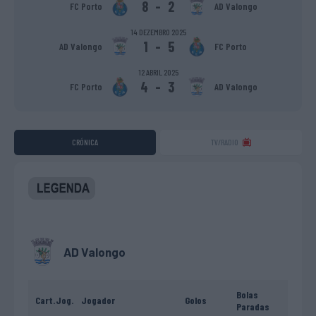
8
-
2
FC Porto
AD Valongo
14 DEZEMBRO 2025
1
-
5
AD Valongo
FC Porto
12 ABRIL 2025
4
-
3
FC Porto
AD Valongo
CRÓNICA
TV/RADIO
AD Valongo
Bolas
Cart.
Jog.
Jogador
Golos
Paradas