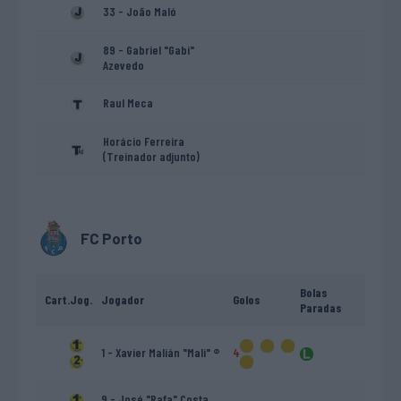
33 - João Maló
89 - Gabriel "Gabi"
Azevedo
Raul Meca
Horácio Ferreira
(Treinador adjunto)
FC Porto
Bolas
Cart.
Jog.
Jogador
Golos
Paradas
1 - Xavier Malián "Mali" ®
4
9 - José "Rafa" Costa