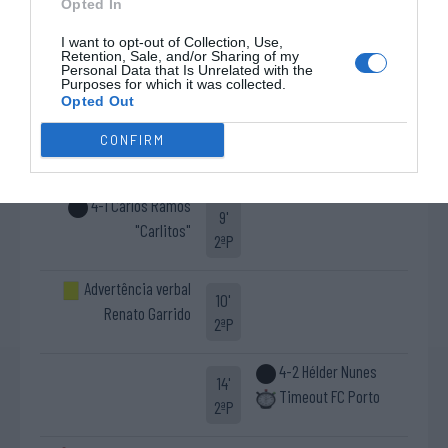
24 - João Almeida
Opted In
2-1 Kyllian Gil
I want to opt-out of Collection, Use,
2'
Retention, Sale, and/or Sharing of my
Personal Data that Is Unrelated with the
2ªP
Purposes for which it was collected.
Opted Out
3-1 João Almeida
3'
CONFIRM
Timeout FC Porto
2ªP
4-1 Carlos Ramos
9'
"Carlitos"
2ªP
Advertência verbal
10'
Renato Garrido
2ªP
4-2 Hélder Nunes
14'
Timeout FC Porto
2ªP