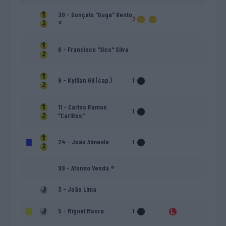
30 - Gonçalo "Guga" Bento
2
®
6 - Francisco "Xico" Silva
9 - Kyllian Gil (cap.)
1
11 - Carlos Ramos
1
"Carlitos"
24 - João Almeida
1
99 - Afonso Venda ®
3 - João Lima
5 - Miguel Moura
1