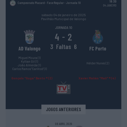
18:30
Campeonato Placard - Fase Regular
- Jornada 10
04 JANEIRO
sábado 04 de janeiro de 2025
Pavilhão Municipal de Valongo
JORNADA 10
4
2
-
3
Faltas
6
AD Valongo
FC Porto
Miguel Moura (1)
Kyllian Gil (1)
Hélder Nunes (2)
João Almeida (1)
Carlos Ramos "Carlitos" (1)
Gonçalo "Guga" Bento ® (2)
Xavier Malián "Mali" ® (4)
JOGOS ANTERIORES
08 ABRIL 2026