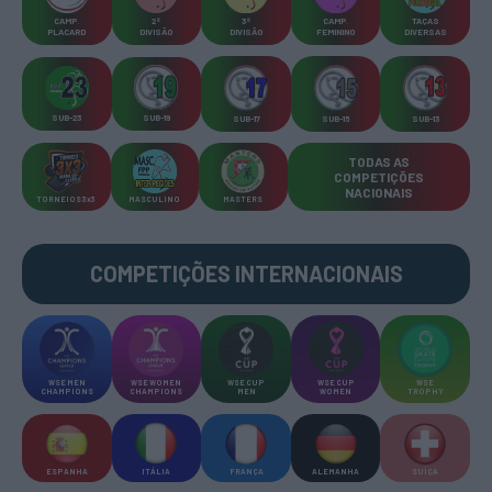
CAMP
.
2ª
3ª
CAMP
.
TAÇAS
PLACARD
DIVISÃO
DIVISÃO
FEMININO
DIVERSAS
SUB-23
SUB-19
SUB-17
SUB-15
SUB-13
TODAS AS
COMPETIÇÕES
NACIONAIS
TORNEIOS 3x3
MASCULINO
MASTERS
COMPETIÇÕES INTERNACIONAIS
WSE MEN
WSE WOMEN
WSE CUP
WSE CUP
WSE
CHAMPIONS
CHAMPIONS
MEN
WOMEN
TROPHY
ESPANHA
ITÁLIA
FRANÇA
ALEMANHA
SUÍÇA