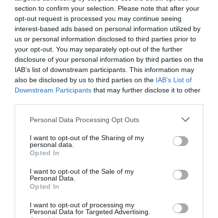
Timeout FC Porto
section to confirm your selection. Please note that after your
20'
opt-out request is processed you may continue seeing
1ªP
interest-based ads based on personal information utilized by
us or personal information disclosed to third parties prior to
Cartão azul Gonçalo
your opt-out. You may separately opt-out of the further
22'
disclosure of your personal information by third parties on the
Livre direto falhado
Alves
1ªP
IAB’s list of downstream participants. This information may
Miguel Moura
also be disclosed by us to third parties on the
IAB’s List of
Defesa de livre direto
Downstream Participants
that may further disclose it to other
Xavier Malián "Mali" ®
third parties.
Fim da 1ª parte.
Personal Data Processing Opt Outs
Cinco inicial
Cinco inicial
I want to opt-out of the Sharing of my
personal data.
30 - Gonçalo "Guga"
1 - Xavier Malián "Mali" ®
Início
Opted In
Bento ®
5 - Telmo Pinto
da 2ª
I want to opt-out of the Sale of my
6 - Francisco "Xico" Silva
7 - Ezequiel "Eze" Mena
parte.
Personal Data.
9 - Kyllian Gil
19 - Carlo di Benedetto
Opted In
11 - Carlos Ramos
78 - Hélder Nunes
I want to opt-out of processing my
"Carlitos"
Personal Data for Targeted Advertising.