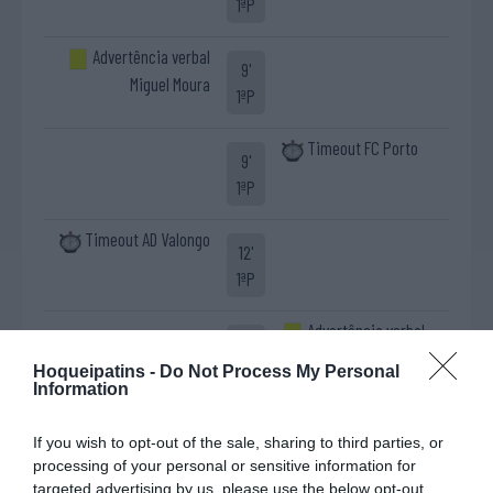
1ªP
Advertência verbal
9'
Miguel Moura
1ªP
Timeout FC Porto
9'
1ªP
Timeout AD Valongo
12'
1ªP
Advertência verbal
13'
Eduard "Edu" Lamas
1ªP
Hoqueipatins -
Do Not Process My Personal
Information
Timeout AD Valongo
17'
If you wish to opt-out of the sale, sharing to third parties, or
1ªP
processing of your personal or sensitive information for
targeted advertising by us, please use the below opt-out