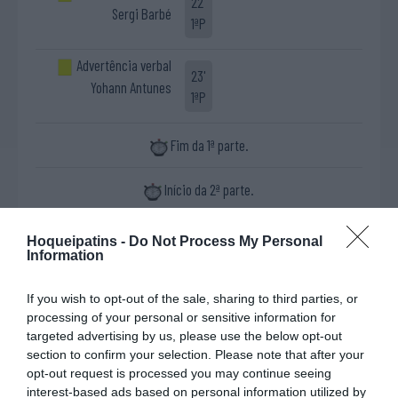
22'
Sergi Barbé
1ªP
Advertência verbal
23'
Yohann Antunes
1ªP
Fim da 1ª parte.
Início da 2ª parte.
Advertência verbal
7'
Hoqueipatins -
Do Not Process My Personal
Márcio Fonseca
Information
2ªP
If you wish to opt-out of the sale, sharing to third parties, or
Timeout CS Noisy Le
9'
processing of your personal or sensitive information for
Grand RS
2ªP
targeted advertising by us, please use the below opt-out
section to confirm your selection. Please note that after your
opt-out request is processed you may continue seeing
Cartão azul Yohann
11'
interest-based ads based on personal information utilized by
Livre direto falhado
Antunes