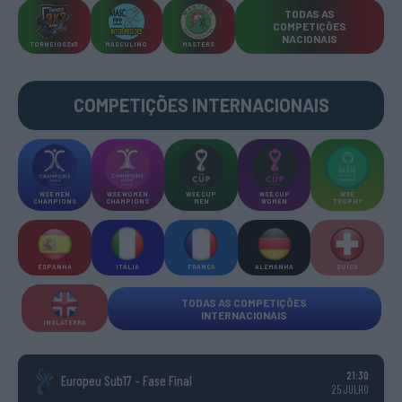
TODAS AS
COMPETIÇÕES
NACIONAIS
TORNEIOS 3x3
MASCULINO
MASTERS
COMPETIÇÕES INTERNACIONAIS
WSE MEN
WSE WOMEN
WSE CUP
WSE CUP
WSE
CHAMPIONS
CHAMPIONS
MEN
WOMEN
TROPHY
ESPANHA
ITÁLIA
FRANÇA
ALEMANHA
SUÍÇA
TODAS AS COMPETIÇÕES
INTERNACIONAIS
INGLATERRA
21:30
Europeu Sub17 - Fase Final
25 JULHO