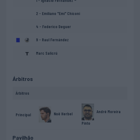
1 - Ignacio Fernández ®
2 - Emiliano "Emi" Chiconi
4 - Federico Deguer
9 - Raul Fernández
Marc Salicrú
Árbitros
Árbitros
André Moreira
Noë Herbel
Principal
Pinto
Pavilhão