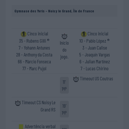
Gymnase des Yvris - Noisy le Grand, Île de France
Cinco inicial
Cinco inicial
35 - Rubens Gilli ®
10 - Pablo López ®
Início
7 - Yohann Antunes
3 - Juan Calise
do
28 - Anthony da Costa
5 - Joaquín Vargas
jogo.
66 - Márcio Fonseca
6 - Julian Martínez
77 - Marc Pujol
7 - Lucas Chirino
Timeout US Coutras
11'
1ªP
Timeout CS Noisy Le
19'
Grand RS
1ªP
Advertência verbal