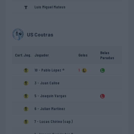
Luís Miguel Mateus
US Coutras
Bolas
Cart.
Jog.
Jogador
Golos
Paradas
10 - Pablo López ®
1
3 - Juan Calise
5 - Joaquín Vargas
6 - Julian Martínez
7 - Lucas Chirino (cap.)