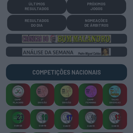
ÚLTIMOS
PRÓXIMOS
RESULTADOS
JOGOS
RESULTADOS
NOMEAÇÕES
DO DIA
DE ÁRBITROS
COMPETIÇÕES
NACIONAIS
CAMP
.
2ª
3ª
CAMP
.
TAÇAS
PLACARD
DIVISÃO
DIVISÃO
FEMININO
DIVERSAS
SUB-23
SUB-19
SUB-17
SUB-15
SUB-13