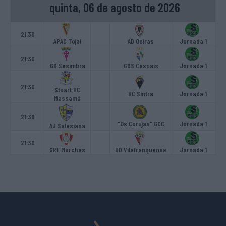
quinta, 06 de agosto de 2026
21:30
APAC Tojal
AD Oeiras
Jornada 1
21:30
GD Sesimbra
GDS Cascais
Jornada 1
21:30
Stuart HC
HC Sintra
Jornada 1
Massamá
21:30
"Os Corujas" GCC
Jornada 1
AJ Salesiana
21:30
GRF Murches
UD Vilafranquense
Jornada 1