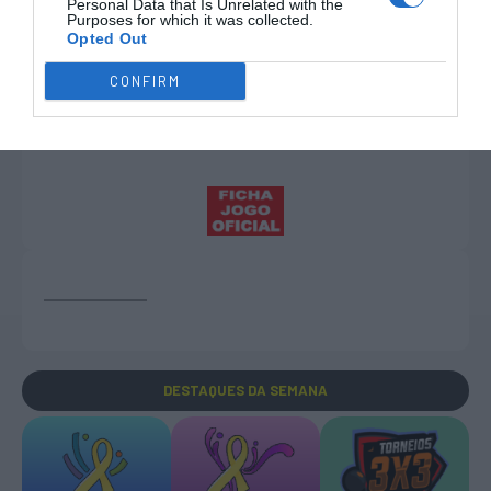
Pablo López ®
Personal Data that Is Unrelated with the
Purposes for which it was collected.
Opted Out
Fim da 2ª parte.
CONFIRM
Fim do jogo.
DESTAQUES
DA SEMANA