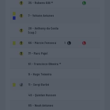
35 - Rubens Gilli ®
7 - Yohann Antunes
28 - Anthony da Costa
(cap.)
66 - Márcio Fonseca
1
77 - Marc Pujol
61 - Francisco Oliveira ®
9 - Hugo Teixeira
11 - Sergi Barbé
40 - Quinlan Husson
85 - Noah Antunes