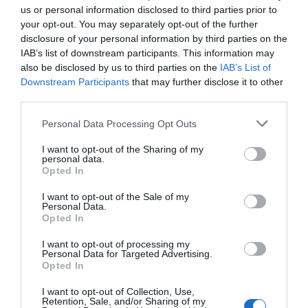
2ªP
us or personal information disclosed to third parties prior to
Joaquín Vargas
your opt-out. You may separately opt-out of the further
Defesa de livre direto
disclosure of your personal information by third parties on the
Rubens Gilli ®
IAB’s list of downstream participants. This information may
also be disclosed by us to third parties on the
IAB’s List of
Timeout US Coutras
18'
Downstream Participants
that may further disclose it to other
third parties.
2ªP
Personal Data Processing Opt Outs
10ª falta de US
21'
1-0 Márcio Fonseca
Coutras
I want to opt-out of the Sharing of my
2ªP
personal data.
(livre direto)
Opted In
Timeout US Coutras
24'
I want to opt-out of the Sale of my
Personal Data.
2ªP
Opted In
Cartão azul Raul
I want to opt-out of processing my
25'
Personal Data for Targeted Advertising.
Livre direto falhado
Fernández
Opted In
2ªP
Márcio Fonseca
I want to opt-out of Collection, Use,
Defesa de livre direto
Retention, Sale, and/or Sharing of my