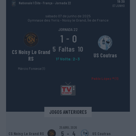
19:30
Nationale 1 Élite - França
- Jornada 22
07 JUNHO
sábado 07 de junho de 2025
Gymnase des Yvris - Noisy le Grand, Île de France
JORNADA 22
1
0
-
5
Faltas
10
CS Noisy Le Grand
US Coutras
RS
1ª Volta: 2-3
Márcio Fonseca (1)
Pablo López ® (1)
JOGOS ANTERIORES
25 ABRIL 2026
5
-
4
CS Noisy Le Grand RS
US Coutras