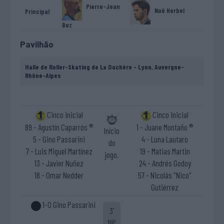
Pierre-Jean
Noë Herbel
Principal
Bez
Pavilhão
Halle de Roller-Skating de La Duchère - Lyon, Auvergne-
Rhône-Alpes
Cinco inicial
Cinco inicial
89 - Agustín Caparrós ®
1 - Juane Montaño ®
Início
5 - Gino Passarini
4 - Luna Lautaro
do
7 - Luis Miguel Martínez
19 - Matias Martin
jogo.
13 - Javier Nuñez
24 - Andrés Godoy
18 - Omar Nedder
57 - Nicolás "Nico"
Gutiérrez
1-0 Gino Passarini
3'
1ªP