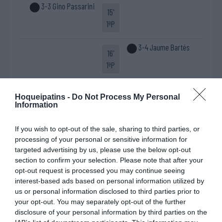
3-3 Gino Passarini
15'
1ªP
3-4 Jaume Bartés
16'
1ªP
Cartão azul Gino
17'
Hoqueipatins -
Do Not Process My Personal
Passarini
Information
1ªP
Livre direto falhado
Timeout RHC Lyon
Nicolás "Nico" Gutiérrez
If you wish to opt-out of the sale, sharing to third parties, or
Defesa de livre direto
processing of your personal or sensitive information for
Agustín Caparrós ®
targeted advertising by us, please use the below opt-out
section to confirm your selection. Please note that after your
3-5 Nicolás "Nico"
opt-out request is processed you may continue seeing
19'
Gutiérrez (power play)
interest-based ads based on personal information utilized by
1ªP
us or personal information disclosed to third parties prior to
your opt-out. You may separately opt-out of the further
Fim da 1ª parte.
disclosure of your personal information by third parties on the