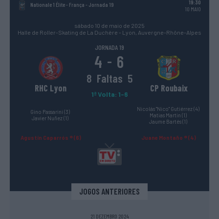
19:30
Nationale 1 Élite - França
- Jornada 19
10 MAIO
sábado 10 de maio de 2025
Halle de Roller-Skating de La Duchère - Lyon, Auvergne-Rhône-Alpes
JORNADA 19
4
6
-
8
Faltas
5
RHC Lyon
CP Roubaix
1ª Volta: 1-6
Nicolás "Nico" Gutiérrez (4)
Gino Passarini (3)
Matias Martin (1)
Javier Nuñez (1)
Jaume Bartés (1)
Agustín Caparrós ® (6)
Juane Montaño ® (4)
JOGOS ANTERIORES
21 DEZEMBRO 2024