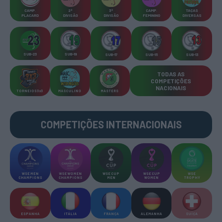
CAMP
.
2ª
3ª
CAMP
.
TAÇAS
PLACARD
DIVISÃO
DIVISÃO
FEMININO
DIVERSAS
SUB-23
SUB-19
SUB-17
SUB-15
SUB-13
TODAS AS
COMPETIÇÕES
NACIONAIS
TORNEIOS 3x3
MASCULINO
MASTERS
COMPETIÇÕES INTERNACIONAIS
WSE MEN
WSE WOMEN
WSE CUP
WSE CUP
WSE
CHAMPIONS
CHAMPIONS
MEN
WOMEN
TROPHY
ESPANHA
ITÁLIA
FRANÇA
ALEMANHA
SUÍÇA