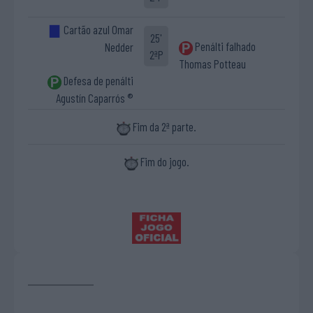
Cartão azul Omar
25'
Penálti falhado
Nedder
2ªP
Thomas Potteau
Defesa de penálti
Agustín Caparrós ®
Fim da 2ª parte.
Fim do jogo.