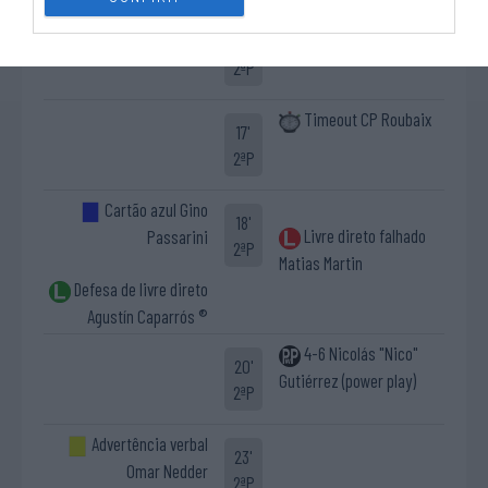
4-5 Gino Passarini
17'
2ªP
Timeout CP Roubaix
17'
2ªP
Cartão azul Gino
18'
Livre direto falhado
Passarini
2ªP
Matias Martin
Defesa de livre direto
Agustín Caparrós ®
4-6 Nicolás "Nico"
20'
Gutiérrez (power play)
2ªP
Advertência verbal
23'
Omar Nedder
2ªP