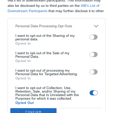
IAB’s list of downstream participants. This information may
Cinco inicial
Cinco inicial
also be disclosed by us to third parties on the
IAB’s List of
Downstream Participants
that may further disclose it to other
89 - Agustín Caparrós ®
1 - Juane Montaño ®
Início
third parties.
5 - Gino Passarini
2 - Jaume Bartés
da 2ª
7 - Luis Miguel Martínez
3 - Fermin Roby
parte.
Personal Data Processing Opt Outs
13 - Javier Nuñez
4 - Luna Lautaro
18 - Omar Nedder
19 - Matias Martin
I want to opt-out of the Sharing of my
personal data.
Opted In
Advertência verbal
6'
Luna Lautaro
I want to opt-out of the Sale of my
2ªP
Personal Data.
Opted In
Timeout RHC Lyon
12'
I want to opt-out of processing my
Personal Data for Targeted Advertising.
2ªP
Opted In
Cartão azul Diego
I want to opt-out of Collection, Use,
13'
Retention, Sale, and/or Sharing of my
Livre direto falhado
Dias
Personal Data that Is Unrelated with the
2ªP
Gino Passarini
Purposes for which it was collected.
Opted Out
Defesa de livre direto
Juane Montaño ®
CONFIRM