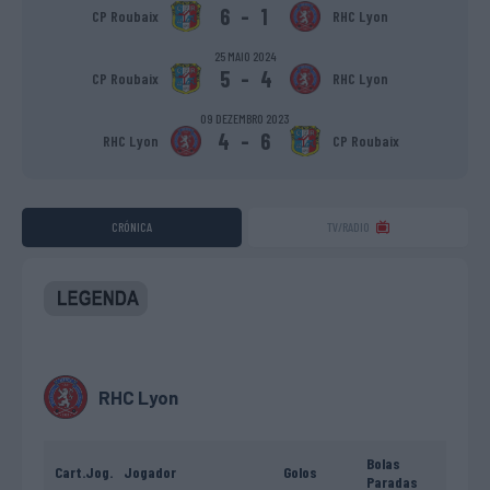
6
-
1
CP Roubaix
RHC Lyon
25 MAIO 2024
5
-
4
CP Roubaix
RHC Lyon
09 DEZEMBRO 2023
4
-
6
RHC Lyon
CP Roubaix
CRÓNICA
TV/RADIO
RHC Lyon
Bolas
Cart.
Jog.
Jogador
Golos
Paradas