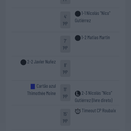
1-1 Nicolás "Nico"
4'
Gutiérrez
1ªP
1-2 Matias Martin
7'
1ªP
2-2 Javier Nuñez
8'
1ªP
Cartão azul
11'
2-3 Nicolás "Nico"
Thimothée Moine
1ªP
Gutiérrez (livre direto)
Timeout CP Roubaix
15'
1ªP