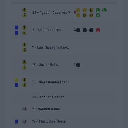
89 - Agustín Caparrós ®
6
5 - Gino Passarini
3
7 - Luis Miguel Martínez
13 - Javier Nuñez
1
18 - Omar Nedder (cap.)
99 - Anouar Aidoud ®
3 - Mathieu Moine
77 - Thimothée Moine