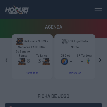
AGENDA
b17
3x3 Viana Sub19 a
OK Liga Plata
Seniores FASE FINAL
Norte
H
Os Gancho
‹
›
uros 17
Remix
Teikirise
CH Olot
CP Tordera
AC 
8
3
-
-
26/07 22:22
26/09 18:00
FICHA DE JOGO