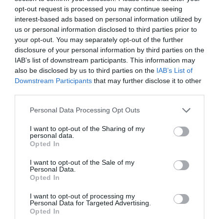
opt-out request is processed you may continue seeing
interest-based ads based on personal information utilized by
Fim da 1ª parte.
us or personal information disclosed to third parties prior to
your opt-out. You may separately opt-out of the further
Início da 2ª parte.
disclosure of your personal information by third parties on the
IAB’s list of downstream participants. This information may
Timeout Biblioteca IR
also be disclosed by us to third parties on the
IAB’s List of
6'
Downstream Participants
that may further disclose it to other
2ªP
third parties.
Cartão azul João
Personal Data Processing Opt Outs
8'
Livre direto falhado
Sardo
2ªP
I want to opt-out of the Sharing of my
Luís Silva
personal data.
Opted In
Defesa de livre direto
António "Tony" Mendonça
I want to opt-out of the Sale of my
Personal Data.
®
Opted In
Cartão azul Diogo
9'
I want to opt-out of processing my
Livre direto falhado
Pernas
Personal Data for Targeted Advertising.
2ªP
Luís Silva
Opted In