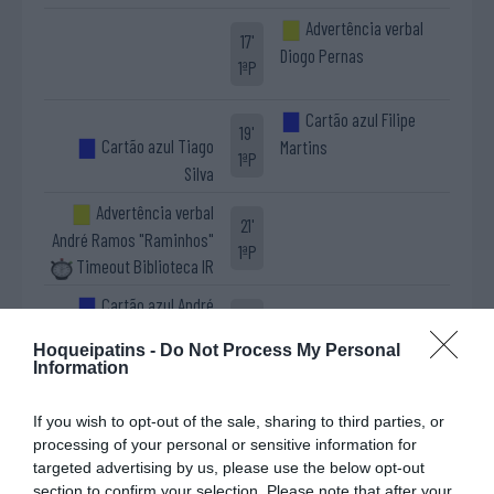
Advertência verbal
17'
Diogo Pernas
1ªP
Cartão azul Filipe
19'
Cartão azul Tiago
Martins
1ªP
Silva
Advertência verbal
21'
André Ramos "Raminhos"
1ªP
Timeout Biblioteca IR
Cartão azul André
24'
Livre direto falhado
Ramos "Raminhos"
1ªP
Hoqueipatins -
Do Not Process My Personal
João Sardo
Information
Defesa de livre direto
Nuno Peça ®
If you wish to opt-out of the sale, sharing to third parties, or
processing of your personal or sensitive information for
Advertência verbal
24'
targeted advertising by us, please use the below opt-out
Luís Silva
1ªP
section to confirm your selection. Please note that after your