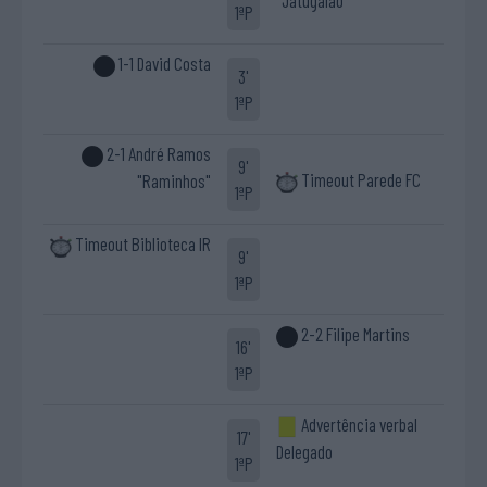
1ªP
1-1 David Costa
3'
1ªP
2-1 André Ramos
9'
Timeout Parede FC
"Raminhos"
1ªP
Timeout Biblioteca IR
9'
1ªP
2-2 Filipe Martins
16'
1ªP
Advertência verbal
17'
Delegado
1ªP