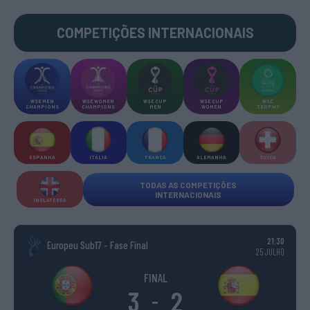
COMPETIÇÕES INTERNACIONAIS
WSE MEN
WSE WOMEN
WSE CUP
WSE CUP
WSE
CHAMPIONS
CHAMPIONS
MEN
WOMEN
TROPHY
ESPANHA
ITÁLIA
FRANÇA
ALEMANHA
SUÍÇA
TODAS AS COMPETIÇÕES
INTERNACIONAIS
INGLATERRA
21:30
Europeu Sub17 - Fase Final
25 JULHO
FINAL
3
2
-