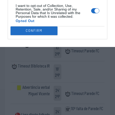
Defesa de livre direto
I want to opt-out of Collection, Use,
António "Tony" Mendonça
Retention, Sale, and/or Sharing of my
Personal Data that Is Unrelated with the
®
Purposes for which it was collected.
Opted Out
3-2 Luís Silva (power
9'
play)
CONFIRM
2ªP
4-2 Luís Silva
10'
Timeout Parede FC
2ªP
Timeout Biblioteca IR
19'
2ªP
Advertência verbal
24'
Timeout Parede FC
Miguel Vicente
2ªP
10ª falta de Parede FC
24'
Livre direto falhado