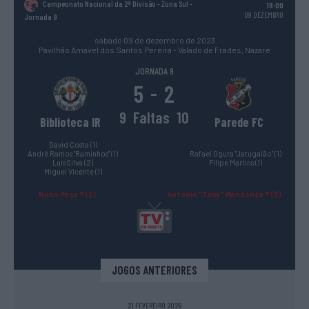
Campeonato Nacional da 2ª Divisão - Zona Sul
-
18:00
09 DEZEMBRO
Jornada 9
sábado 09 de dezembro de 2023
Pavilhão Amável dos Santos Pereira - Valado de Frades, Nazaré
JORNADA 9
5
2
-
9
Faltas
10
Biblioteca IR
Parede FC
David Costa (1)
André Ramos "Raminhos" (1)
Rafael Ogura "Jatugalão" (1)
Luís Silva (2)
Filipe Martins (1)
Miguel Vicente (1)
Nuno Peça ® (2)
António "Tony" Mendonça ® (5)
JOGOS ANTERIORES
21 FEVEREIRO 2026