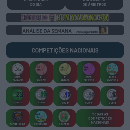
DO DIA
DE ÁRBITROS
COMPETIÇÕES
NACIONAIS
CAMP
.
2ª
3ª
CAMP
.
TAÇAS
PLACARD
DIVISÃO
DIVISÃO
FEMININO
DIVERSAS
SUB-23
SUB-19
SUB-17
SUB-15
SUB-13
TODAS AS
COMPETIÇÕES
NACIONAIS
TORNEIOS 3x3
MASCULINO
MASTERS