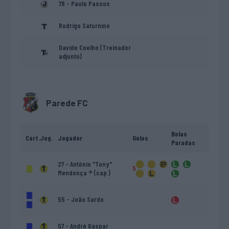
78 - Paulo Passos
Rodrigo Saturnino
Davide Coelho (Treinador
adjunto)
Parede FC
Bolas
Cart.
Jog.
Jogador
Golos
Paradas
27 - António "Tony"
5
Mendonça ® (cap.)
55 - João Sardo
57 - André Gaspar