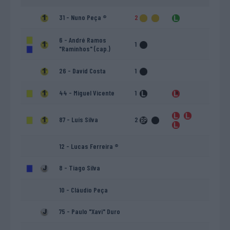
31 - Nuno Peça ®
2
6 - André Ramos
1
"Raminhos" (cap.)
26 - David Costa
1
44 - Miguel Vicente
1
87 - Luís Silva
2
12 - Lucas Ferreira ®
8 - Tiago Silva
10 - Cláudio Peça
75 - Paulo "Xavi" Duro