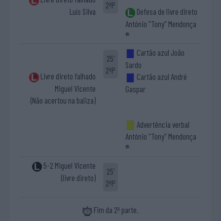
2ªP
Luís Silva
Defesa de livre direto
António "Tony" Mendonça
®
Cartão azul João
25'
Sardo
2ªP
Livre direto falhado
Cartão azul André
Miguel Vicente
Gaspar
(Não acertou na baliza)
Advertência verbal
António "Tony" Mendonça
®
5-2 Miguel Vicente
25'
(livre direto)
2ªP
Fim da 2ª parte.