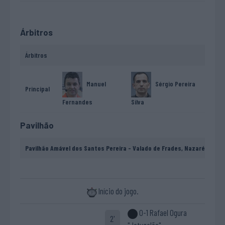
Árbitros
Árbitros
Manuel
Sérgio Pereira
Principal
Fernandes
Silva
Pavilhão
Pavilhão Amável dos Santos Pereira - Valado de Frades, Nazaré
Início do jogo.
0-1 Rafael Ogura
2'
"Jatugalão"