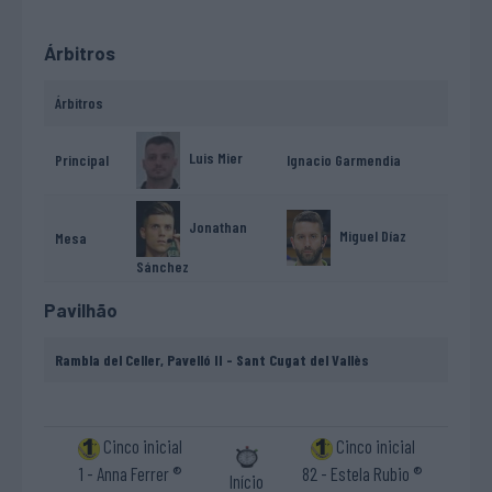
Árbitros
Árbitros
Luis Mier
Principal
Ignacio Garmendia
Jonathan
Miguel Díaz
Mesa
Sánchez
Pavilhão
Rambla del Celler, Pavelló II - Sant Cugat del Vallès
Cinco inicial
Cinco inicial
1 - Anna Ferrer ®
82 - Estela Rubio ®
Início