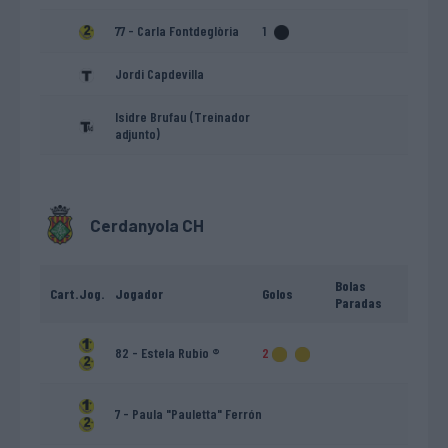
77 - Carla Fontdeglòria
1
Jordi Capdevilla
Isidre Brufau (Treinador
adjunto)
Cerdanyola CH
Bolas
Cart.
Jog.
Jogador
Golos
Paradas
82 - Estela Rubio ®
2
7 - Paula "Pauletta" Ferrón