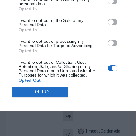
10'
personal data.
CH
2ªP
Opted In
I want to opt-out of the Sale of my
Timeout CP Fraga
Personal Data.
14'
Opted In
2ªP
I want to opt-out of processing my
Personal Data for Targeted Advertising.
9ª Falta de Equipa do
15'
Opted In
CP Fraga
2ªP
I want to opt-out of Collection, Use,
Retention, Sale, and/or Sharing of my
Personal Data that Is Unrelated with the
10ª Falta de Equipa de
Purposes for which it was collected.
17'
Livre direto falhado
CP Fraga
Opted Out
2ªP
Gemma Solé
CONFIRM
(Não acertou na baliza)
Timeout CP Fraga
20'
2ªP
Timeout Cerdanyola
22'