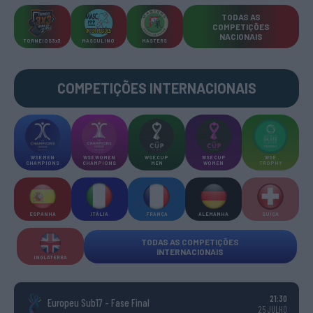
TODAS AS
COMPETIÇÕES
NACIONAIS
TORNEIOS 3x3
MASCULINO
MASTERS
COMPETIÇÕES INTERNACIONAIS
WSE MEN
WSE WOMEN
WSE CUP
WSE CUP
WSE
CHAMPIONS
CHAMPIONS
MEN
WOMEN
TROPHY
ESPANHA
ITÁLIA
FRANÇA
ALEMANHA
SUÍÇA
TODAS AS COMPETIÇÕES
INTERNACIONAIS
INGLATERRA
21:30
Europeu Sub17 - Fase Final
25 JULHO