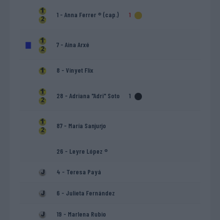
1 - Anna Ferrer ® (cap.)
1
7 - Aina Arxé
8 - Vinyet Flix
28 - Adriana "Adri" Soto
1
87 - María Sanjurjo
26 - Leyre López ®
4 - Teresa Payá
6 - Julieta Fernández
19 - Marlena Rubio