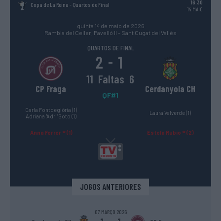
16:30
Copa de La Reina
- Quartos de Final
14 MAIO
quinta 14 de maio de 2026
Rambla del Celler, Pavelló II - Sant Cugat del Vallès
QUARTOS DE FINAL
2
1
-
11
Faltas
6
CP Fraga
Cerdanyola CH
QF#1
Carla Fontdeglòria (1)
Laura Valverde (1)
Adriana "Adri" Soto (1)
Anna Ferrer ® (1)
Estela Rubio ® (2)
JOGOS ANTERIORES
07 MARÇO 2026