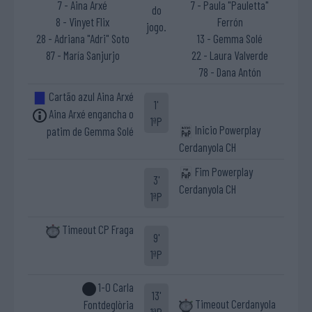
7 - Aina Arxé
7 - Paula "Pauletta"
do
8 - Vinyet Flix
Ferrón
jogo.
28 - Adriana "Adri" Soto
13 - Gemma Solé
87 - María Sanjurjo
22 - Laura Valverde
78 - Dana Antón
Cartão azul Aina Arxé
1'
Aina Arxé engancha o
1ªP
Inicio Powerplay
patim de Gemma Solé
Cerdanyola CH
Fim Powerplay
3'
Cerdanyola CH
1ªP
Timeout CP Fraga
9'
1ªP
1-0 Carla
13'
Timeout Cerdanyola
Fontdeglòria