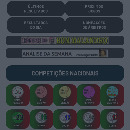
ÚLTIMOS
PRÓXIMOS
RESULTADOS
JOGOS
RESULTADOS
NOMEAÇÕES
DO DIA
DE ÁRBITROS
COMPETIÇÕES
NACIONAIS
CAMP
.
2ª
3ª
CAMP
.
TAÇAS
PLACARD
DIVISÃO
DIVISÃO
FEMININO
DIVERSAS
SUB-23
SUB-19
SUB-17
SUB-15
SUB-13