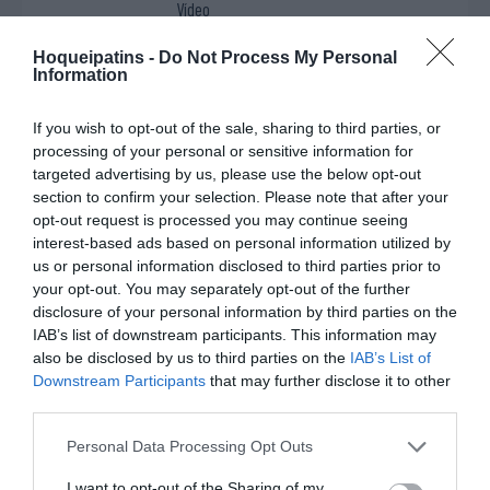
Vídeo
Fim da 1ª parte.
Hoqueipatins -
Do Not Process My Personal
Information
Cinco inicial
Cinco inicial
1 - Anna Ferrer ®
82 - Estela Rubio ®
If you wish to opt-out of the sale, sharing to third parties, or
Início
processing of your personal or sensitive information for
7 - Aina Arxé
7 - Paula "Pauletta"
da 2ª
targeted advertising by us, please use the below opt-out
28 - Adriana "Adri" Soto
Ferrón
parte.
section to confirm your selection. Please note that after your
77 - Carla Fontdeglòria
13 - Gemma Solé
opt-out request is processed you may continue seeing
87 - María Sanjurjo
22 - Laura Valverde
interest-based ads based on personal information utilized by
78 - Dana Antón
us or personal information disclosed to third parties prior to
your opt-out. You may separately opt-out of the further
1-1 Laura Valverde
4'
disclosure of your personal information by third parties on the
IAB’s list of downstream participants. This information may
2ªP
also be disclosed by us to third parties on the
IAB’s List of
Downstream Participants
that may further disclose it to other
2-1 Adriana "Adri"
4'
third parties.
Soto
2ªP
Personal Data Processing Opt Outs
Timeout Cerdanyola
I want to opt-out of the Sharing of my