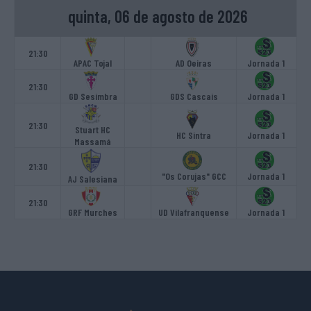
quinta, 06 de agosto de 2026
21:30
APAC Tojal
AD Oeiras
Jornada 1
21:30
GD Sesimbra
GDS Cascais
Jornada 1
21:30
Stuart HC
HC Sintra
Jornada 1
Massamá
21:30
"Os Corujas" GCC
Jornada 1
AJ Salesiana
21:30
GRF Murches
UD Vilafranquense
Jornada 1