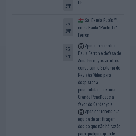
CH
2ªP
Sai Estela Rubio ®,
25'
entra Paula "Pauletta"
2ªP
Ferrón
Após um remate de
25'
Paula Ferrón e defesa de
2ªP
Anna Ferrer, os árbitros
consultam o Sistema de
Revisão Vídeo para
despistar a
possibilidade de uma
Grande Penalidade a
favor do Cerdanyola
Após conferência, a
equipa de arbitragem
decide que não há razão
para qualquer grande