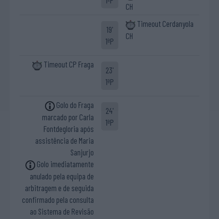
1ªP
CH
Timeout Cerdanyola
19'
CH
1ªP
Timeout CP Fraga
23'
1ªP
Golo do Fraga
24'
marcado por Carla
1ªP
Fontdegloria após
assistência de Maria
Sanjurjo
Golo imediatamente
anulado pela equipa de
arbitragem e de seguida
confirmado pela consulta
ao Sistema de Revisão