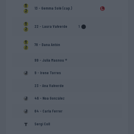
13 - Gemma Solé (cap.)
22 - Laura Valverde
1
78 - Dana Antón
99 - Julia Masnou ®
9 - Irene Torres
23 - Ana Valverde
46 - Noa González
64 - Carla Ferrer
Sergi Coll