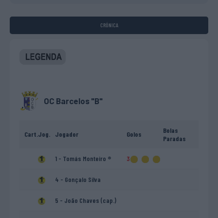
CRÓNICA
OC Barcelos "B"
Bolas
Cart.
Jog.
Jogador
Golos
Paradas
1 - Tomás Monteiro ®
3
4 - Gonçalo Silva
5 - João Chaves (cap.)