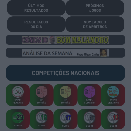
ÚLTIMOS
PRÓXIMOS
RESULTADOS
JOGOS
RESULTADOS
NOMEAÇÕES
DO DIA
DE ÁRBITROS
COMPETIÇÕES
NACIONAIS
CAMP
.
2ª
3ª
CAMP
.
TAÇAS
PLACARD
DIVISÃO
DIVISÃO
FEMININO
DIVERSAS
SUB-23
SUB-19
SUB-17
SUB-15
SUB-13