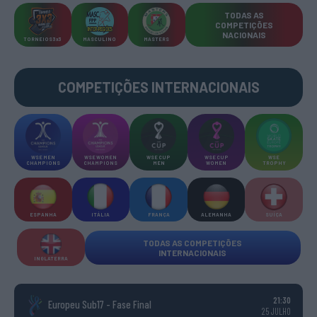
TODAS AS
COMPETIÇÕES
NACIONAIS
TORNEIOS 3x3
MASCULINO
MASTERS
COMPETIÇÕES INTERNACIONAIS
WSE MEN
WSE WOMEN
WSE CUP
WSE CUP
WSE
CHAMPIONS
CHAMPIONS
MEN
WOMEN
TROPHY
ESPANHA
ITÁLIA
FRANÇA
ALEMANHA
SUÍÇA
TODAS AS COMPETIÇÕES
INTERNACIONAIS
INGLATERRA
21:30
Europeu Sub17 - Fase Final
25 JULHO