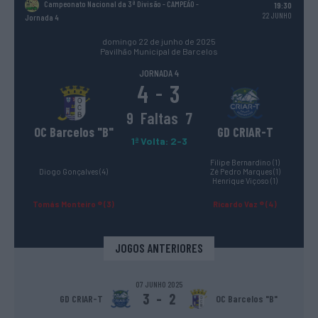
Campeonato Nacional da 3ª Divisão - CAMPEÃO
-
19:30
22 JUNHO
Jornada 4
domingo 22 de junho de 2025
Pavilhão Municipal de Barcelos
JORNADA 4
4
3
-
9
Faltas
7
OC Barcelos "B"
GD CRIAR-T
1ª Volta: 2-3
Filipe Bernardino (1)
Diogo Gonçalves (4)
Zé Pedro Marques (1)
Henrique Viçoso (1)
Tomás Monteiro ® (3)
Ricardo Vaz ® (4)
JOGOS ANTERIORES
07 JUNHO 2025
3
-
2
GD CRIAR-T
OC Barcelos "B"