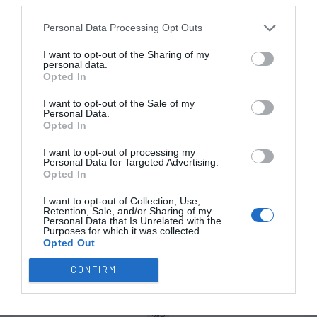
3-2 Diogo Gonçalves
Personal Data Processing Opt Outs
9'
2ªP
I want to opt-out of the Sharing of my
personal data.
Opted In
3-3 Henrique Viçoso
13'
I want to opt-out of the Sale of my
2ªP
Personal Data.
Opted In
4-3 Diogo Gonçalves
19'
I want to opt-out of processing my
Personal Data for Targeted Advertising.
2ªP
Opted In
Cartão azul Bruno
I want to opt-out of Collection, Use,
20'
Retention, Sale, and/or Sharing of my
Livre direto falhado
Santos
Personal Data that Is Unrelated with the
2ªP
Purposes for which it was collected.
Diogo Gonçalves
Opted Out
Defesa de livre direto
Ricardo Vaz ®
CONFIRM
Timeout GD CRIAR-T
23'
2ªP