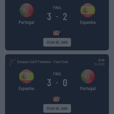
FINAL
3
2
-
Portugal
Espanha
FICHA DE JOGO
19:30
Europeu Sub17 Feminino – Fase Final
25 JULHO
FINAL
3
0
-
Espanha
Portugal
FICHA DE JOGO