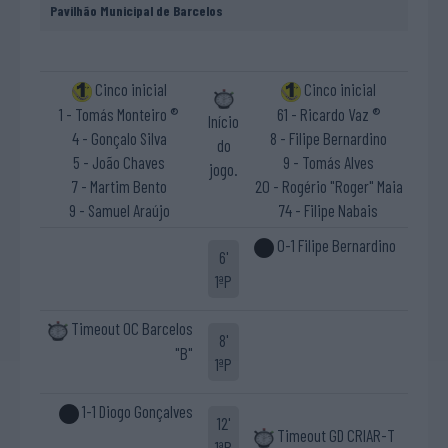
Pavilhão Municipal de Barcelos
Cinco inicial
Cinco inicial
1 - Tomás Monteiro ®
61 - Ricardo Vaz ®
Início
4 - Gonçalo Silva
8 - Filipe Bernardino
do
5 - João Chaves
9 - Tomás Alves
jogo.
7 - Martim Bento
20 - Rogério "Roger" Maia
9 - Samuel Araújo
74 - Filipe Nabais
0-1 Filipe Bernardino
6'
1ªP
Timeout OC Barcelos
8'
"B"
1ªP
1-1 Diogo Gonçalves
12'
Timeout GD CRIAR-T
1ªP