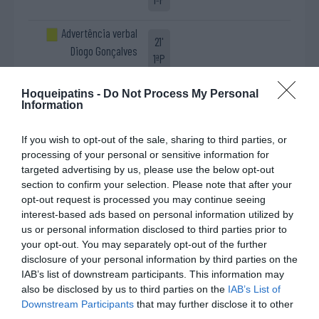
Advertência verbal
21'
Diogo Gonçalves
1ªP
Timeout GD CRIAR-T
Hoqueipatins -
Do Not Process My Personal
21'
Information
1ªP
If you wish to opt-out of the sale, sharing to third parties, or
2-1 Diogo Gonçalves
processing of your personal or sensitive information for
21'
(livre direto)
targeted advertising by us, please use the below opt-out
1ªP
section to confirm your selection. Please note that after your
opt-out request is processed you may continue seeing
2-2 Zé Pedro Marques
interest-based ads based on personal information utilized by
23'
us or personal information disclosed to third parties prior to
1ªP
your opt-out. You may separately opt-out of the further
disclosure of your personal information by third parties on the
Fim da 1ª parte.
IAB’s list of downstream participants. This information may
also be disclosed by us to third parties on the
IAB’s List of
Downstream Participants
that may further disclose it to other
Início da 2ª parte.
third parties.