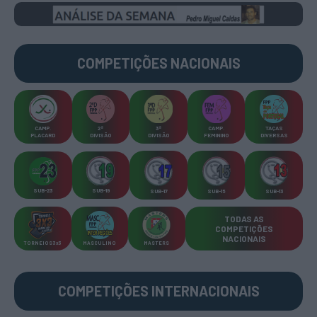
COMPETIÇÕES
NACIONAIS
CAMP
.
2ª
3ª
CAMP
.
TAÇAS
PLACARD
DIVISÃO
DIVISÃO
FEMININO
DIVERSAS
SUB-23
SUB-19
SUB-17
SUB-15
SUB-13
TODAS AS
COMPETIÇÕES
NACIONAIS
TORNEIOS 3x3
MASCULINO
MASTERS
COMPETIÇÕES INTERNACIONAIS