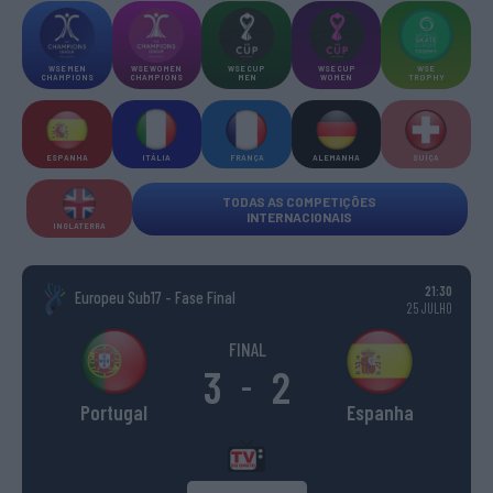
WSE MEN
WSE WOMEN
WSE CUP
WSE CUP
WSE
CHAMPIONS
CHAMPIONS
MEN
WOMEN
TROPHY
ESPANHA
ITÁLIA
FRANÇA
ALEMANHA
SUÍÇA
TODAS AS COMPETIÇÕES
INTERNACIONAIS
INGLATERRA
21:30
Europeu Sub17 - Fase Final
25 JULHO
FINAL
3
2
-
Portugal
Espanha