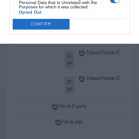
4-3 Maria Salvado
Personal Data that Is Unrelated with the
13'
Purposes for which it was collected.
2ªP
Opted Out
CONFIRM
Timeout A
23'
Académica Coimbra
2ªP
Timeout Parede FC
24'
2ªP
Timeout Parede FC
25'
2ªP
Fim da 2ª parte.
Fim do jogo.