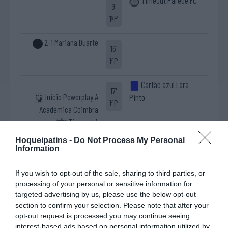
Timeout Parede FC
9'
1ªP
2-1 Mariana Duarte
16'
1ªP
Cartão azul Lara
17'
Inicio Powerplay A
Pinto
1ªP
Académica Coimbra
Timeout A
Académica Coimbra
Hoqueipatins -
Do Not Process My Personal
Information
Fim Powerplay A
19'
Académica Coimbra
1ªP
If you wish to opt-out of the sale, sharing to third parties, or
processing of your personal or sensitive information for
2-2 Sara Correia
targeted advertising by us, please use the below opt-out
20'
section to confirm your selection. Please note that after your
1ªP
opt-out request is processed you may continue seeing
interest-based ads based on personal information utilized by