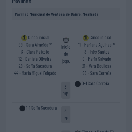
Pavilhão
Pavilhão Municipal de Ventosa do Bairro, Mealhada
Cinco inicial
Cinco inicial
99 - Sara Almeida ®
11 - Mariana Agulhas ®
Início
3 - Clara Peixoto
3 - Inês Santos
do
12 - Daniela Oliveira
9 - Maria Salvado
jogo.
28 - Sofia Sacadura
21 - Vera Boullosa
44 - Maria Miguel Folgado
98 - Sara Correia
0-1 Sara Correia
3'
1ªP
1-1 Sofia Sacadura
4'
1ªP