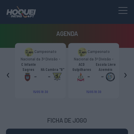
AGENDA
to
Campeonato
Campeonato
são -
Nacional da 3ª Divisão -
Nacional da 3ª Divisão -
T
CR
Zona Norte “B”
Zona Norte “B”
C Infante
ACD
Escola Livre
gueiro
‹
›
Sagres
HA Cambra "B"
Gulpilhares
Azeméis
HC Cas
ouga
-
-
-
-
15/05 18:30
15/05 18:30
FICHA DE JOGO