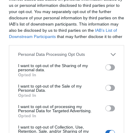
3-2 Mariana Duarte
us or personal information disclosed to third parties prior to
21'
your opt-out. You may separately opt-out of the further
Timeout A
1ªP
disclosure of your personal information by third parties on the
Académica Coimbra
IAB’s list of downstream participants. This information may
also be disclosed by us to third parties on the
IAB’s List of
Fim da 1ª parte.
Downstream Participants
that may further disclose it to other
third parties.
Sai Sara Almeida ®,
Sai Mariana Agulhas
entra Luz Oliveira ®
Personal Data Processing Opt Outs
®, entra Sofia Carvalho ®
I want to opt-out of the Sharing of my
personal data.
Início da 2ª parte.
Opted In
4-2 Sofia Sacadura
I want to opt-out of the Sale of my
8'
Personal Data.
2ªP
Opted In
I want to opt-out of processing my
Sai Luz Oliveira ®,
Personal Data for Targeted Advertising.
8'
Opted In
entra Sara Almeida ®
2ªP
I want to opt-out of Collection, Use,
Retention, Sale, and/or Sharing of my