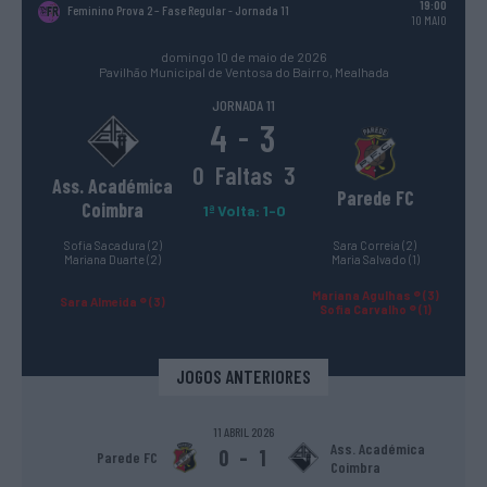
19:00
Feminino Prova 2 – Fase Regular
- Jornada 11
10 MAIO
domingo 10 de maio de 2026
Pavilhão Municipal de Ventosa do Bairro, Mealhada
JORNADA 11
4
3
-
0
Faltas
3
Ass. Académica
Parede FC
Coimbra
1ª Volta: 1-0
Sofia Sacadura (2)
Sara Correia (2)
Mariana Duarte (2)
Maria Salvado (1)
Mariana Agulhas ® (3)
Sara Almeida ® (3)
Sofia Carvalho ® (1)
JOGOS ANTERIORES
11 ABRIL 2026
Ass. Académica
0
-
1
Parede FC
Coimbra