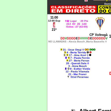
Domin
11:00
12:00 Esp
9
� Lugar 20 Pts
22J 6V 2E 14D
Golos: -27 (42-69)
21ª
CP Voltregà
1
DD
V
DDDD
E
D
VVVV
D
E
DDDDDD
V
NO LLAMADAS -
Alexia Bosch ,
Maria Baucells ®
31 - Uxue Otegi ®
4 - Berta Tarrida
17 - Aina Arxé ©
7 - Paula Ferrón
27 - Berta Ferran
20 - Queralt Sala ®
3 - Anna Bosch
8 - Esther Vistós
12 - Paula Vilamala
21 - Mar Franci
Oriol Perarnau