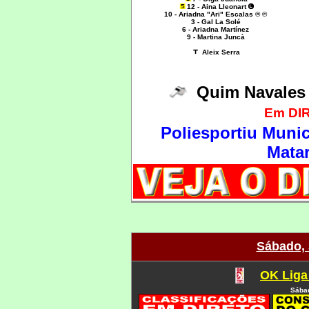
12 - Aina Lleonart
10 - Ariadna "Ari" Escalas ® ©
3 - Gal La Solé
6 - Ariadna Martínez
9 - Martina Juncà
Aleix Serra
Quim Navale
Em DIR
Poliesportiu Munic
Matar
Sábado, 
OK Liga
Sábad