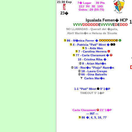
21
:30 Esp
7� Lugar 30 Pts
22J 9V 3E 10D
Golos: -20 (55-75)
23�
Igualada Femen� HCP
1
VVVV
DDDDDD
E
VVVVV
E
D
E
DDD
NO LLAMADAS - Querall del �guila,
Abril Marim�n e Helena de Sivatte
86 - M�nica Ferrer �
4 - Patricia "Pati" Miret
�
5 - Aida Mas
7 - Carolina Herrera
77 - Carla Claramunt �
10 - Cristina Riba �
8 - Arian Mart�n
16 - Roc�o "Piojo" Ram�n
18 - Laura Crespo
66 - Gina Balcells
Carles Mar�n
1-1
"Pati" Miret
5' 1�P
TIMEOUT 5' 1�P
Carla Claramunt
21' 1�P
--- INT ---
86 �; 4, 5, 16, 77