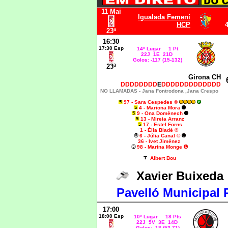
11 Mai
Igualada Femení
HCP
4
23ª
16:30
17:30 Esp
14º Lugar 1 Pt
22J 1E 21D
Golos: -117 (15-132)
23ª
Girona CH
DDDDDDDD
E
DDDDDDDDDDDDD
NO LLAMADAS -
Jana Fontrodona ,Jana Crespo
97 - Sara Cespedes ®
4 - Mariona Mora
9 - Ona Domènech
13 - Mireia Arranz
17 - Estel Forns
1 - Èlia Bladé ®
6 - Júlia Canal ©
36 - Ivet Jiménez
98 - Marina Monge
Albert Bou
Xavier Buixed
Pavelló Municipal 
17:00
18:00 Esp
10
º Lugar 18 Pts
22J 5V 3E 14D
Golos: -18 (53-71)