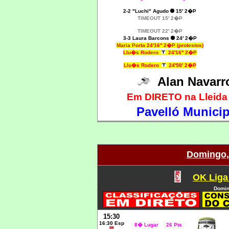
2-2 "Luchi" Agudo
15' 2�P
TIMEOUT 15' 2�P
TIMEOUT 22' 2�P
3-3 Laura Barcons
24' 2�P
Maria Porta 24'16'' 2�P (protestos)
Llu�s Rodero
24'16'' 2�P
Llu�s Rodero
24'58' 2�P
Alan Navar
Em DIRETO na Lleida 
Pavelló Municip
Domingo, 
OK Liga
Domin
15:30
16:30 Esp
8� Lugar 26 Pts