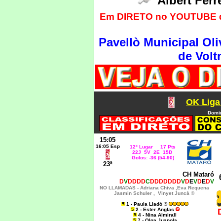
Albert Fer
Em DIRETO no YOUTUBE do
Pavellò Municipal Oliv
de Volt
OK Liga
Domin
15:05
16:05 Esp
12º Lugar 17 Pts
22J 5V 2E 15D
Golos: -36 (54-90)
23ª
CH Mataró
D
V
DDDD
C
DDDDDDD
V
D
E
V
D
E
D
V
NO LLAMADAS -
Adriana Chiva ,Eva Requena
Jasmin Schuler ,
Vinyet Juncà ®
1 - Paula Lladó ®
2 - Ester Anglas
4 - Nina Almirall
7 - Olga Juanola