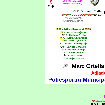
20J 8V 2E 10D
Golos: -5 (49-54)
23�
CHP Bigues i Riells
D
V
D
VVV
D
V
DDDD
V
DD
V
E
V
E
D
NO LLAMADAS
Christina Klein �
11 - J�lia Vilarrasa �
9 - Marta Borr�s �
19 - Marlena Rubio
76 - Erika Ghirardello
96 - Maria Igualada
83 - Helena Salda�a �
5 - Daniela Ca�ad�
6 - Gemma Camp
7 - Sof�a Reyes
18 - Aina Serra
Ram�n Peralta
Marc Ortell
Adiad
Poliesportiu Municipa
n�o ma
Golo...