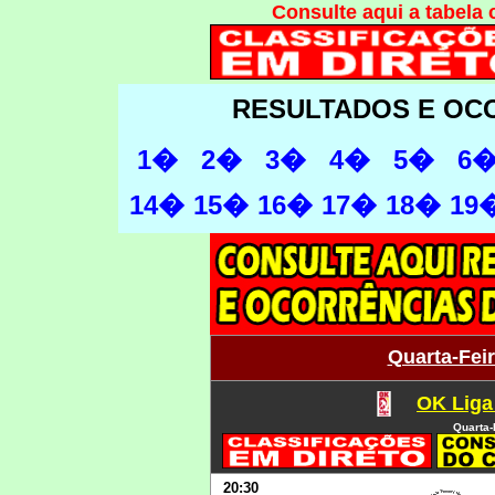
Consulte aqui a tabela
RESULTADOS E OC
1�
2�
3�
4�
5�
6
14�
15�
16�
17�
18�
19
Quarta-Feir
OK Liga
Quarta-
20
:30