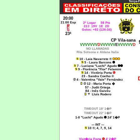
Terça-F
20:00
21:00 Esp
2º Lugar 58 Pts
22J 19V 1E 2D
Golos: +92 (126-34)
23ª
CP Vila-sana
VVVVVVV
D
VVVVVV
E
VVVVVV
D
NO LLAMADAS
Rita Solsona e Aldana Italia
10 - Laia Navarrete ®
5 - Laura Barcons
7 - Luciana "Luchi" Agudo
9 - Florência "Flor" Felamini
14 - Victòria Porta
23 - Sandra Coelho ®
4 - Valentina "Vale" Fernández
12 - Maria Porta �
57 - Judit Ortega
84 - Inês Gaivéu
Lluís Rodero
TIMEOUT 18' 1�P
TIMEOUT 22' 1�P
1-0 "Luchi" Agudo
24' 1�P
--- INT ---
10 ®; 4, 7, 9, 14
Vict�ria Porta
4' 2�P