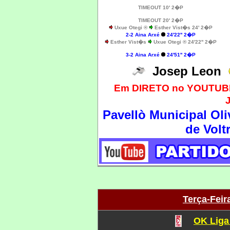
TIMEOUT 10' 2�P
TIMEOUT 20' 2�P
Uxue Otegi ®
Esther Vist�s 24' 2�P
2-2 Aina Arxé
24'22'' 2�P
Esther Vist�s
Uxue Otegi ® 24'22'' 2�P
3-2 Aina Arxé
24'51'' 2�P
Josep Leon
Em DIRETO no YOUTUBE 
Pavellò Municipal Oliv
de Volt
Terça-Feir
OK Liga