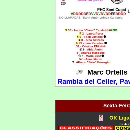
23ª
PHC Sant Cugat
1
V
DDDDD
E
D
VV
D
V
D
V
DD
EE
DDDD
NO LLAMADAS -
Dana Antón ,Ainoa Calabuig
55 - Irache "Cheta" Candal
®
2 - Laura Porta
6 - Txell Gimeno
8 - Alba Ambrós
29 - Laia Paredes
31 - Cristina Elié ® ©
3 - Aida Antón
5 - Andrea Massons
7 - Maria Just
57 - Anna Martín
Alberto "Beto" Borregán
Marc Ortell
Rambla del Celler, Pav
Sexta-Feira
OK Liga
Sexta-F