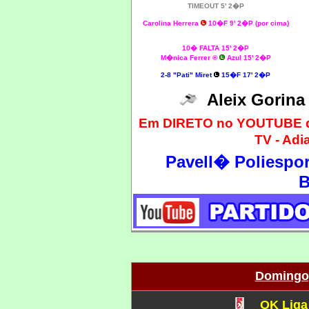
TIMEOUT 5' 2�P
Carolina Herrera
10�F 9' 2�P (por cima)
10� FALTA 15' 2�P
M�nica Ferrer ®
Azul 15' 2�P
2-8 "Pati" Miret
15�F 17' 2�P
Aleix Gorin
Em DIRETO no YOUTUBE d
TV - Adi
Pavell� Poliespor
B
Domingo,
OK Liga