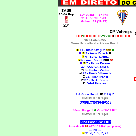
19:00
20:00 Esp
10º Lugar 17 Pts
21J 5V 2E 14D
Golos: -28 (39-67)
23ª
CP Voltregà
DD
V
DDDD
E
D
VVVV
D
E
DDDDDD
NO LLAMADAS
Maria Baucells ® e Alexia Bosch
31 - Uxue Otegi ®
3 - Anna Bosch
4 - Berta Tarrida
5 - Aina Arxé ©
7 - Paula Ferrón
20 - Queralt Sala ®
8 - Esther Vistós
12 - Paula Vilamala
21 - Mar Franci
27 - Berta Ferran
Oriol Perarnau
1-1
Anna Bosch
6' 1�P
TIMEOUT 10' 1�P
Paula Ferrón 15' 1�P
Uxue Otegi ®
Azul 15' 1�P
TIMEOUT 15' 1�P
Anna Bosch 24' 1�P
Aina Arx�
24'59'' 1�P (ao poste)
--- INT ---
31 ®; 4, 5, 7, 27