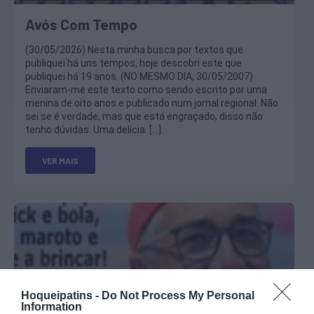
Avós Com Tempo
(30/05/2026) Nesta minha busca por textos que
publiquei há uns tempos, hoje descobri este que
publiquei há 19 anos. (NO MESMO DIA, 30/05/2007)
Enviaram-me este texto como sendo escrito por uma
menina de oito anos e publicado num jornal regional. Não
sei se é verdade, mas que está engraçado, disso não
tenho dúvidas. Uma delícia. […]
VER MAIS
Hoqueipatins -
Do Not Process My Personal
Information