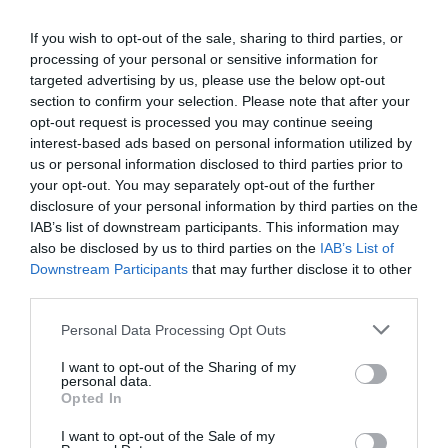
If you wish to opt-out of the sale, sharing to third parties, or
processing of your personal or sensitive information for
targeted advertising by us, please use the below opt-out
section to confirm your selection. Please note that after your
Bela Torre
opt-out request is processed you may continue seeing
interest-based ads based on personal information utilized by
(26/05/2026) Num País onde temos tantos
us or personal information disclosed to third parties prior to
monumentos imponentes, sem dúvida que a conhecida
your opt-out. You may separately opt-out of the further
mundialmente como Torre de Belém, oficialmente Torre
disclosure of your personal information by third parties on the
de São Vicente, está no lote das mais espetaculares.
IAB’s list of downstream participants. This information may
Edificada entre 1514 e 1519, sobre um afloramento
also be disclosed by us to third parties on the
IAB’s List of
basáltico, a alguma distância da margem norte do rio
Downstream Participants
that may further disclose it to other
Tejo, conjuga dois modelos arquitetónicos distintos: a
torre alta, […]
third parties.
Personal Data Processing Opt Outs
VER MAIS
I want to opt-out of the Sharing of my
personal data.
Opted In
I want to opt-out of the Sale of my