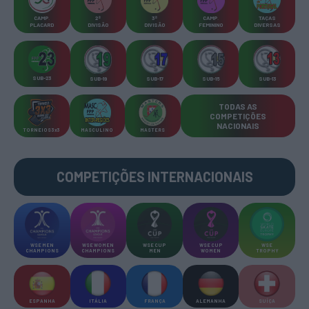
CAMP
.
2ª
3ª
CAMP
.
TAÇAS
PLACARD
DIVISÃO
DIVISÃO
FEMININO
DIVERSAS
SUB-23
SUB-19
SUB-17
SUB-15
SUB-13
TODAS AS
COMPETIÇÕES
NACIONAIS
TORNEIOS 3x3
MASCULINO
MASTERS
COMPETIÇÕES INTERNACIONAIS
WSE MEN
WSE WOMEN
WSE CUP
WSE CUP
WSE
CHAMPIONS
CHAMPIONS
MEN
WOMEN
TROPHY
ESPANHA
ITÁLIA
FRANÇA
ALEMANHA
SUÍÇA