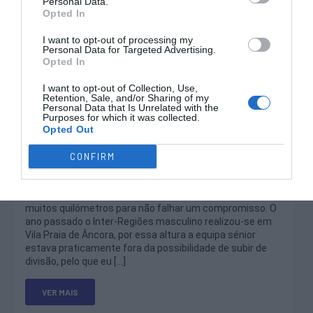
Personal Data.
Opted In
I want to opt-out of processing my
Personal Data for Targeted Advertising.
Opted In
I want to opt-out of Collection, Use,
Retention, Sale, and/or Sharing of my
Personal Data that Is Unrelated with the
Purposes for which it was collected.
Opted Out
Alto Minho
CONFIRM
(23/05/2026) Por vezes há brincadeiras que saem no
meio de uma conversa, que depois nos obrigam a fazer
muitos quilómetros para não falhar um compromisso. O
ano passado o Inter-Regiões masculino realizou-se em
Vila Praia de Âncora, por essa altura a equipa sénior
estava praticamente fora da possibilidade de subir de
divisão, pelo que eu […]
VER MAIS