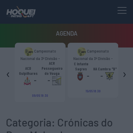
AGENDA
mpeonato
Campeonato
Campeonato
a 3ª Divisão -
Nacional da 3ª Divisão -
Nacional da 3ª Divisão -
ACR
Norte “B”
Zona Norte “B”
Zona Norte “B”
C Infante
ACD
Escola Livre
Pessegueiro
‹
›
Sagres
HA Cambra "B"
Gulpilhares
Azeméis
do Vouga
-
-
-
-
-
15/05 18:30
15/05 18:30
5 18:30
Categoria:
Crónicas do