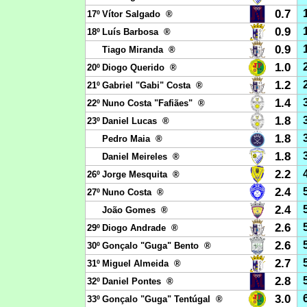
0.7
17º
Vítor Salgado ®
0.9
18º
Luís Barbosa ®
0.9
Tiago Miranda ®
1.0
20º
Diogo Querido ®
1.2
21º
Gabriel "Gabi" Costa ®
1.4
22º
Nuno Costa "Fafiães" ®
1.8
23º
Daniel Lucas ®
1.8
Pedro Maia ®
1.8
Daniel Meireles ®
2.2
26º
Jorge Mesquita ®
2.4
27º
Nuno Costa ®
2.4
João Gomes ®
2.6
29º
Diogo Andrade ®
2.6
30º
Gonçalo "Guga" Bento ®
2.7
31º
Miguel Almeida ®
2.8
32º
Daniel Pontes ®
3.0
33º
Gonçalo "Guga" Tentúgal ®