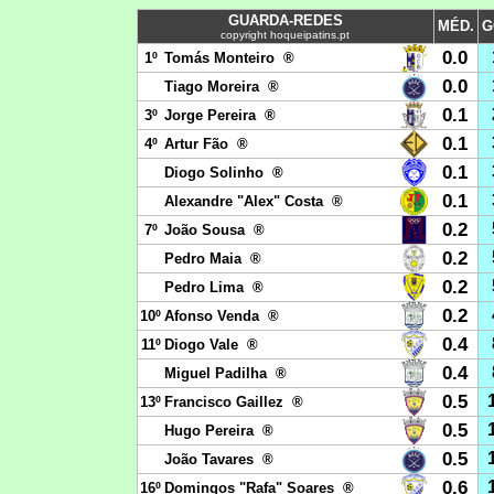
GUARDA-REDES
MÉD.
G
copyright hoqueipatins.pt
0.0
1º
Tomás Monteiro ®
0.0
Tiago Moreira ®
0.1
3º
Jorge Pereira ®
0.1
4º
Artur Fão ®
0.1
Diogo Solinho ®
0.1
Alexandre "Alex" Costa ®
0.2
7º
João Sousa ®
0.2
Pedro Maia ®
0.2
Pedro Lima ®
0.2
10º
Afonso Venda ®
0.4
11º
Diogo Vale ®
0.4
Miguel Padilha ®
0.5
13º
Francisco Gaillez ®
0.5
Hugo Pereira ®
0.5
João Tavares ®
0.6
16º
Domingos "Rafa" Soares ®