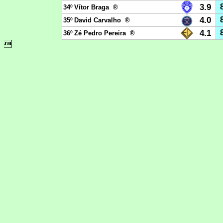
3.9
34º
Vítor Braga ®
4.0
35º
David Carvalho ®
4.1
36º
Zé Pedro Pereira ®
