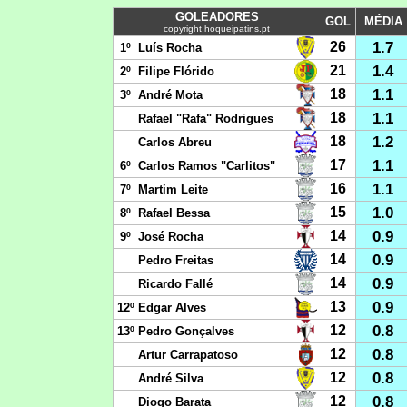
GOLEADORES
GOL
MÉDIA
copyright hoqueipatins.pt
1.7
26
1º
Luís Rocha
1.4
21
2º
Filipe Flórido
1.1
18
3º
André Mota
1.1
18
Rafael "Rafa" Rodrigues
1.2
18
Carlos Abreu
1.1
17
6º
Carlos Ramos "Carlitos"
1.1
16
7º
Martim Leite
1.0
15
8º
Rafael Bessa
0.9
14
9º
José Rocha
0.9
14
Pedro Freitas
0.9
14
Ricardo Fallé
0.9
13
12º
Edgar Alves
0.8
12
13º
Pedro Gonçalves
0.8
12
Artur Carrapatoso
0.8
12
André Silva
0.8
12
Diogo Barata