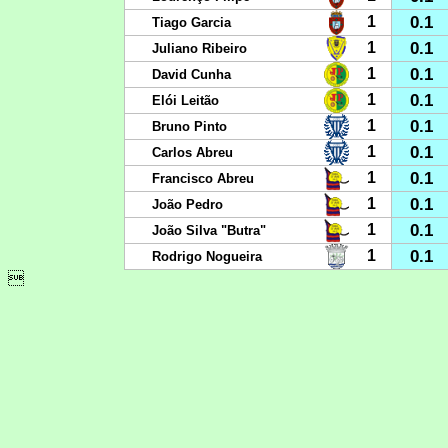
0.1
1
Tiago Garcia
0.1
1
Juliano Ribeiro
0.1
1
David Cunha
0.1
1
Elói Leitão
0.1
1
Bruno Pinto
0.1
1
Carlos Abreu
0.1
1
Francisco Abreu
0.1
1
João Pedro
0.1
1
João Silva "Butra"
0.1
1
Rodrigo Nogueira
