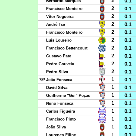
0.1
2
Bernardo Marques
0.1
2
Francisco Monteiro
0.1
2
Vítor Nogueira
0.1
2
André Tse
0.1
2
Francisco Monteiro
0.1
2
Luís Loureiro
0.1
2
Francisco Bettencourt
0.1
2
Gustavo Pato
0.1
2
Pedro Gouveia
0.1
2
Pedro Silva
0.1
1
78º
João Fonseca
0.1
1
David Silva
0.1
1
Guilherme "Gui" Poças
0.1
1
Nuno Fonseca
0.1
1
Carlos Figueira
0.1
1
Francisco Pinto
0.1
1
João Silva
0.1
1
Lourenço Filipe