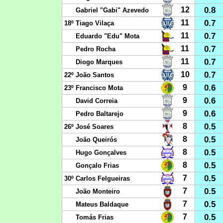
0.8
12
Gabriel "Gabi" Azevedo
0.7
11
18º
Tiago Vilaça
0.7
11
Eduardo "Edu" Mota
0.7
11
Pedro Rocha
0.7
11
Diogo Marques
0.7
10
22º
João Santos
0.6
9
23º
Francisco Mota
0.6
9
David Correia
0.6
9
Pedro Baltarejo
0.5
8
26º
José Soares
0.5
8
João Queirós
0.5
8
Hugo Gonçalves
0.5
8
Gonçalo Frias
0.5
7
30º
Carlos Felgueiras
0.5
7
João Monteiro
0.5
7
Mateus Baldaque
0.5
7
Tomás Frias