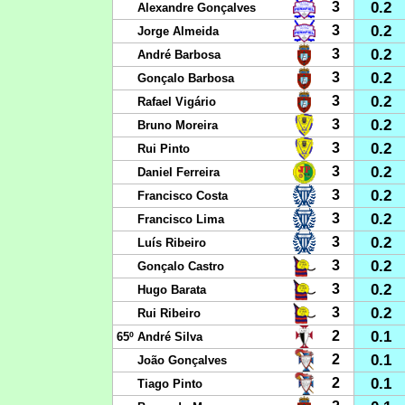
0.2
3
Alexandre Gonçalves
0.2
3
Jorge Almeida
0.2
3
André Barbosa
0.2
3
Gonçalo Barbosa
0.2
3
Rafael Vigário
0.2
3
Bruno Moreira
0.2
3
Rui Pinto
0.2
3
Daniel Ferreira
0.2
3
Francisco Costa
0.2
3
Francisco Lima
0.2
3
Luís Ribeiro
0.2
3
Gonçalo Castro
0.2
3
Hugo Barata
0.2
3
Rui Ribeiro
0.1
2
65º
André Silva
0.1
2
João Gonçalves
0.1
2
Tiago Pinto