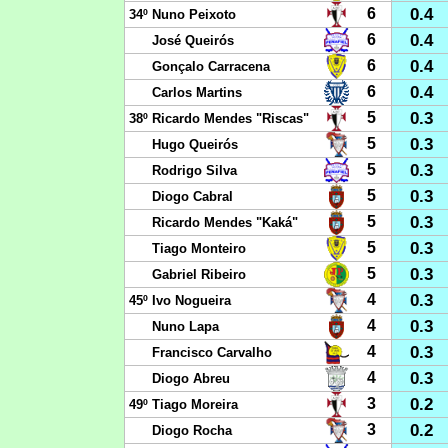
0.4
6
34º
Nuno Peixoto
0.4
6
José Queirós
0.4
6
Gonçalo Carracena
0.4
6
Carlos Martins
0.3
5
38º
Ricardo Mendes "Riscas"
0.3
5
Hugo Queirós
0.3
5
Rodrigo Silva
0.3
5
Diogo Cabral
0.3
5
Ricardo Mendes "Kaká"
0.3
5
Tiago Monteiro
0.3
5
Gabriel Ribeiro
0.3
4
45º
Ivo Nogueira
0.3
4
Nuno Lapa
0.3
4
Francisco Carvalho
0.3
4
Diogo Abreu
0.2
3
49º
Tiago Moreira
0.2
3
Diogo Rocha