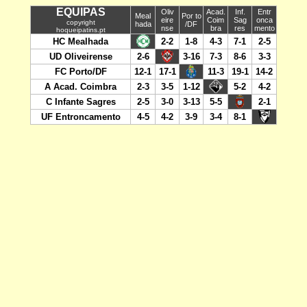
EQUIPAS
Oliv
Acad.
Inf.
Entr
Meal
Por to
eire
Coim
Sag
onca
copyright
hada
/DF
nse
bra
res
mento
hoqueipatins.pt
HC Mealhada
2-2
1-8
4-3
7-1
2-5
UD Oliveirense
2-6
3-16
7-3
8-6
3-3
FC Porto/DF
12-1
17-1
11-3
19-1
14-2
A Acad. Coimbra
2-3
3-5
1-12
5-2
4-2
C Infante Sagres
2-5
3-0
3-13
5-5
2-1
UF Entroncamento
4-5
4-2
3-9
3-4
8-1